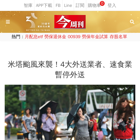
0
熱門：
月配息etf
勞保退休金
00939
勞保年金試算
存股名單
米塔颱風來襲！4大外送業者、速食業
暫停外送