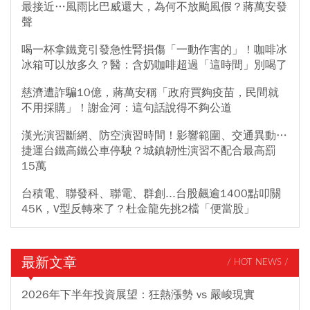
最接近…風雨比巴威還大，為何不放颱風假？蔣萬安發
聲
喝一杯拿鐵竟引發急性腎損傷「一動作害的」！咖啡冰
冰箱可以放多久？醫：含奶咖啡超過「這時間」別喝了
慈濟遭詐騙10億，蔣萬安稱「政府買夠疫苗，民間就
不用採購」！謝金河：這句話說得不夠公道
漢光演習斷網、防空演習時間！影響範圍、交通異動…
捷運台鐵高鐵公車停駛？城鎮韌性演習不配合最高罰
15萬
台積電、聯發科、聯電、群創...台股飆逾1400點叩關
45K，V型反轉來了？杜金龍先挑2檔「便當股」
最新文章
/ HOT NEWS /
2026年下半年投資展望：狂熱漲勢 vs 嚴峻現實