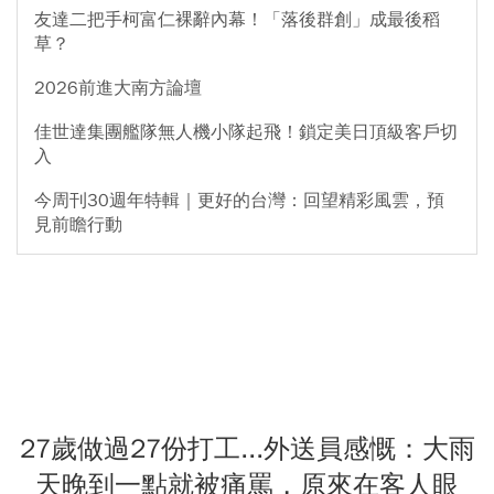
友達二把手柯富仁裸辭內幕！「落後群創」成最後稻
草？
2026前進大南方論壇
佳世達集團艦隊無人機小隊起飛！鎖定美日頂級客戶切
入
今周刊30週年特輯｜更好的台灣：回望精彩風雲，預
見前瞻行動
27歲做過27份打工...外送員感慨：大雨
天晚到一點就被痛罵，原來在客人眼