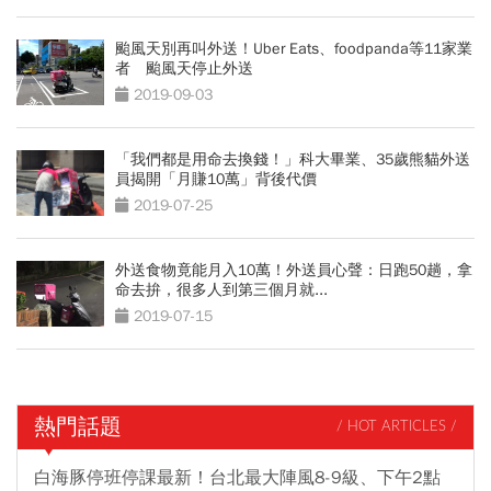
颱風天別再叫外送！Uber Eats、foodpanda等11家業
者 颱風天停止外送
2019-09-03
「我們都是用命去換錢！」科大畢業、35歲熊貓外送
員揭開「月賺10萬」背後代價
2019-07-25
外送食物竟能月入10萬！外送員心聲：日跑50趟，拿
命去拚，很多人到第三個月就...
2019-07-15
熱門話題
/ HOT ARTICLES /
白海豚停班停課最新！台北最大陣風8-9級、下午2點