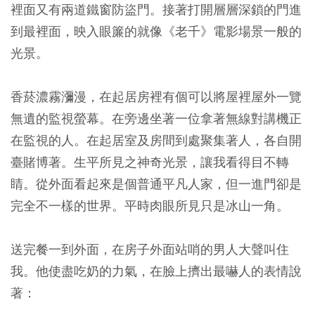
裡面又有兩道鐵窗防盜門。接著打開層層深鎖的門進
到最裡面，映入眼簾的就像《老千》電影場景一般的
光景。
香菸濃霧瀰漫，在起居房裡有個可以將屋裡屋外一覽
無遺的監視螢幕。在旁邊坐著一位拿著無線對講機正
在監視的人。在起居室及房間到處聚集著人，各自開
臺賭博著。生平所見之神奇光景，讓我看得目不轉
睛。從外面看起來是個普通平凡人家，但一進門卻是
完全不一樣的世界。平時肉眼所見只是冰山一角。
送完餐一到外面，在房子外面站哨的男人大聲叫住
我。他使盡吃奶的力氣，在臉上擠出最嚇人的表情說
著：