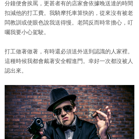
分鐘便會挨罵，更甚者有的店家會依據晚送達的時間
扣減他的打工費。我騎摩托車算快的，從來沒有被老
闆教訓或使眼色說我送得慢。老闆反而時常擔心，叮
囑我要小心駕駛。
打工做著做著，有時還必須送外送到認識的人家裡。
這種時候我都會戴著安全帽進門。幸好一次都沒被人
認出來。