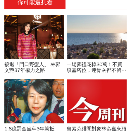
你可能還想看
殺退「門口野蠻人」 林郭
一場葬禮花掉30萬！不買
文艷37年權力之路
墳墓塔位，連骨灰都不留的
「終極零葬」，讓子女從墓
地的重擔解放
1.8億罰金坐牢3年就抵
曾素芬緋聞對象林命嘉來頭