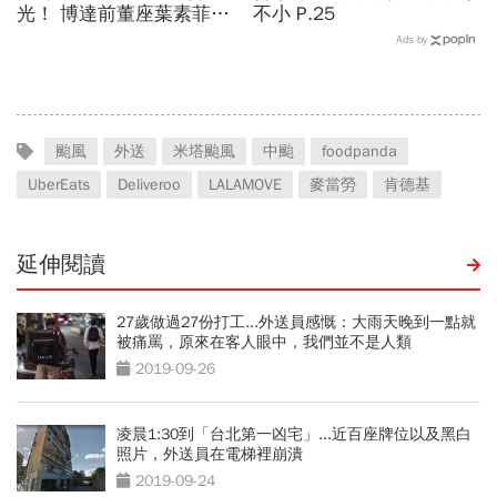
光！ 博達前董座葉素菲今
不小 P.25
出監快閃
Ads by
颱風
外送
米塔颱風
中颱
foodpanda
UberEats
Deliveroo
LALAMOVE
麥當勞
肯德基
延伸閱讀
27歲做過27份打工...外送員感慨：大雨天晚到一點就
被痛罵，原來在客人眼中，我們並不是人類
2019-09-26
凌晨1:30到「台北第一凶宅」...近百座牌位以及黑白
照片，外送員在電梯裡崩潰
2019-09-24