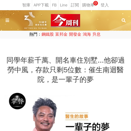
0
熱門：
鋼鐵股
富邦金
開發金
鴻海
升息
同學年薪千萬、開名車住別墅...他卻過
勞中風，存款只剩5位數：催生南迴醫
院，是一輩子的夢