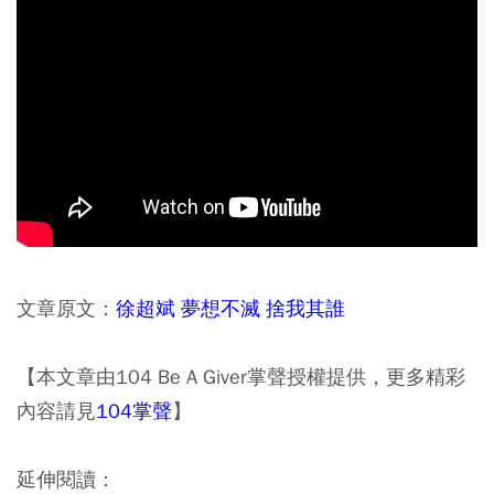
文章原文：
徐超斌 夢想不滅 捨我其誰
【本文章由104 Be A Giver掌聲授權提供，更多精彩
內容請見
104掌聲
】
延伸閱讀：