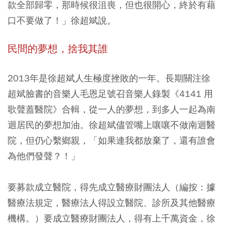
款全部歸零，那時候很沮喪，但也很開心，終於有藉
口不要做了！」徐超斌說。
民間的夢想，捨我其誰
2013年是徐超斌人生極度挫敗的一年。長期關注徐
超斌臉書的音樂人毛恩足號召音樂人錄製《4141 用
歌聲蓋醫院》合輯，從一人的夢想，到多人一起為南
迴居民的夢想加油。徐超斌儘管嘴上嚷嚷不做南迴醫
院，但仍心繫鄉親，「如果連我都放棄了，還有誰會
為他們發聲？！」
要募款成立醫院，得先成立醫療財團法人（編按：據
醫療法規定，醫療法人得設立醫院、診所及其他醫療
機構。）要成立醫療財團法人，得有上千萬資金，徐