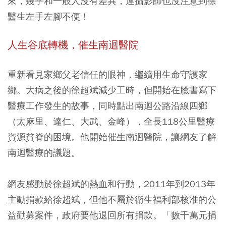
來，幾乎和一般人沒有差異，連攝影師也沒注意到徐
醫生左手左腳不便！
人生谷底轉機，催生南迴醫院
重新看見家鄉父老信任的眼神，繼續用生命守護家
鄉。大病之後的徐超斌減少工時，但開始在臉書寫下
醫療工作發生的故事，同時點出南迴公路沿線四鄉
（太麻里、達仁、大武、金峰），全長118公里醫療
資源貧脊的困境。他開始催生南迴醫院，讓網友了解
南迴醫療的議題。
網友感動於徐超斌的熱血和行動，2011年到2013年
主動捐款給徐超斌，但他不屬於衛生福利部核准的公
益勸募案件，政府要他退回所有捐款。「數千萬元捐