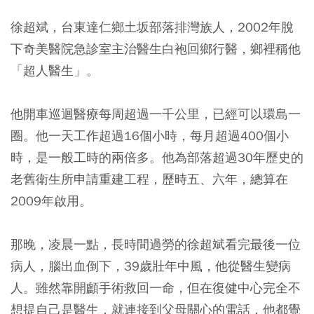
徐超斌，台東達仁鄉土坂部落排灣族人，2002年脫
下奇美醫院急診室主治醫生白袍回鄉行醫，鄉裡稱他
「超人醫生」。
他開車巡迴醫療每周超過一千公里，已經可以環島一
圈。他一天工作超過16個小時，每月超過400個小
時，是一般工時的兩倍多。他為部落超過30年歷史的
老舊衛生所申請重建工程，歷時五、六年，總算在
2009年啟用。
那晚，凌晨一點，長時間過勞的徐超斌看完最後一位
病人，腦出血倒下，39歲壯年中風，他從醫生變病
人。雖然靠開顱手術救回一命，但在復健中心完全不
想提自己是醫生，就連接到父母關心的電話，他都覺