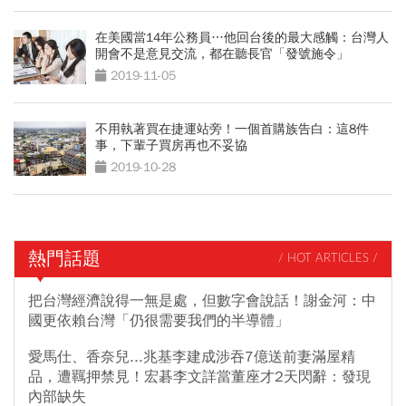
在美國當14年公務員…他回台後的最大感觸：台灣人
開會不是意見交流，都在聽長官「發號施令」
2019-11-05
不用執著買在捷運站旁！一個首購族告白：這8件
事，下輩子買房再也不妥協
2019-10-28
熱門話題
/ HOT ARTICLES /
把台灣經濟說得一無是處，但數字會說話！謝金河：中
國更依賴台灣「仍很需要我們的半導體」
愛馬仕、香奈兒...兆基李建成涉吞7億送前妻滿屋精
品，遭羈押禁見！宏碁李文詳當董座才2天閃辭：發現
內部缺失