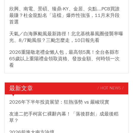
欣興、南電、景碩、臻鼎-KY、金居、尖點...PCB買誰
最賺？杜金龍點名「這檔」爆炸性強漲，11月末升段
首選
天氣／白海豚颱風最新路徑！北北基桃暴風圈侵襲率曝
光、8/7颱風假？三颱怎麼走，10日報先看
2026重陽敬老禮金懶人包，最高領5萬！全台各縣市
65歲以上重陽禮金領取資格、發放金額、何時領一次
看
最新文章
/ HOT NEWS /
2026年下半年投資展望：狂熱漲勢 vs 嚴峻現實
友達二把手柯富仁裸辭內幕！「落後群創」成最後稻
草？
2026前進大南方論壇