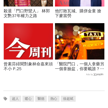
殺退「門口野蠻人」 林郭
他打敗瓦城、購併金童 搶
文艷37年權力之路
下麥當勞
曾素芬緋聞對象林命嘉來頭
「醫院門口，一個人拿藥另
不小 P.25
一個拿臉盆，你要載誰？」
一個計程車司機給我們上了
Ads by
13年的MBA課
超人
暖心
醫德
熱心
徐超斌