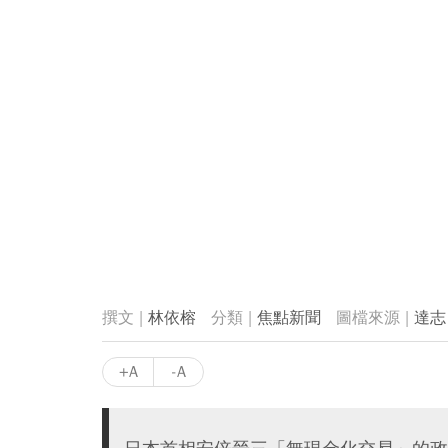
林依榕
焦點新聞
達志
+A
-A