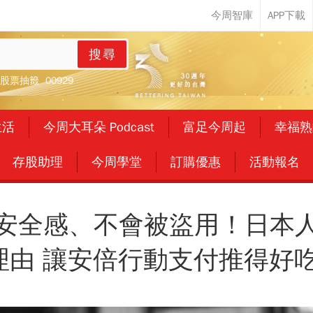
搜尋
股票抽籤
00929
生活
今周大耳朵 Podcast
富足今周起
幸福熟
存股助理
今周學堂
訂購優惠
活動報名
安全感、不會被盜用！日本
理由 讓安倍行動支付推得好