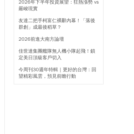
2026年下半年投資展望：狂熱漲勢 vs
嚴峻現實
友達二把手柯富仁裸辭內幕！「落後
群創」成最後稻草？
2026前進大南方論壇
佳世達集團艦隊無人機小隊起飛！鎖
定美日頂級客戶切入
今周刊30週年特輯｜更好的台灣：回
望精彩風雲，預見前瞻行動