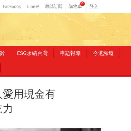
0
齡
ESG永續台灣
專題報導
今選頻道
人愛用現金有
吃力