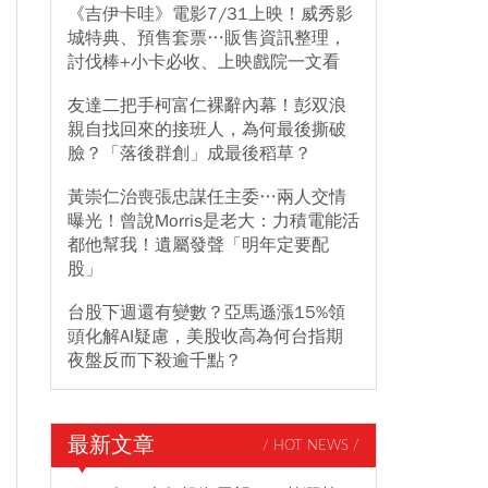
《吉伊卡哇》電影7/31上映！威秀影
城特典、預售套票…販售資訊整理，
討伐棒+小卡必收、上映戲院一文看
友達二把手柯富仁裸辭內幕！彭双浪
親自找回來的接班人，為何最後撕破
臉？「落後群創」成最後稻草？
黃崇仁治喪張忠謀任主委…兩人交情
曝光！曾說Morris是老大：力積電能活
都他幫我！遺屬發聲「明年定要配
股」
台股下週還有變數？亞馬遜漲15%領
頭化解AI疑慮，美股收高為何台指期
夜盤反而下殺逾千點？
最新文章
/ HOT NEWS /