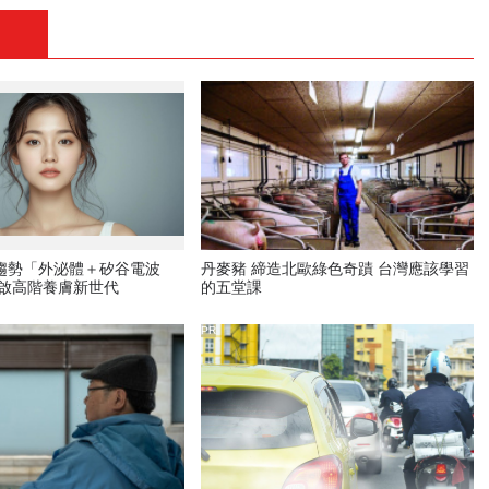
新趨勢「外泌體＋矽谷電波
丹麥豬 締造北歐綠色奇蹟 台灣應該學習
開啟高階養膚新世代
的五堂課
PR