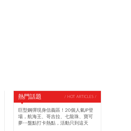
熱門話題
/ HOT ARTICLES /
巨型鋼彈現身信義區！20個人氣IP登
場，航海王、哥吉拉、七龍珠、寶可
夢…盤點打卡熱點，活動只到這天