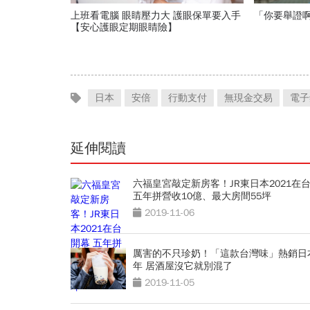
上班看電腦 眼睛壓力大 護眼保單要入手
「你要舉證
【安心護眼定期眼睛險】
日本
安倍
行動支付
無現金交易
電子
延伸閱讀
六福皇宮敲定新房客！JR東日本2021在
五年拼營收10億、最大房間55坪
2019-11-06
厲害的不只珍奶！「這款台灣味」熱銷日本
年 居酒屋沒它就別混了
2019-11-05