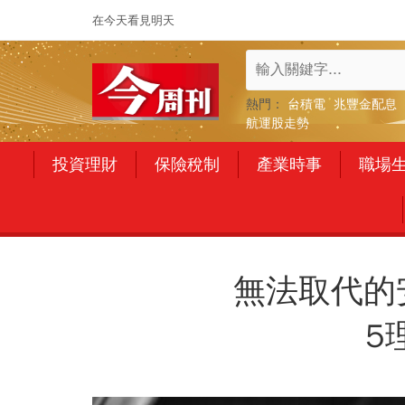
在今天看見明天
熱門：
台積電
兆豐金配息
航運股走勢
投資理財
保險稅制
產業時事
職場
無法取代的
5