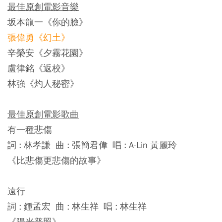
最佳原創電影音樂
坂本龍一《你的臉》
張偉勇《幻土》
辛榮安《夕霧花園》
盧律銘《返校》
林強《灼人秘密》
最佳原創電影歌曲
有一種悲傷
詞 : 林孝謙 曲 : 張簡君偉 唱 : A-Lin 黃麗玲
《比悲傷更悲傷的故事》
遠行
詞 : 鍾孟宏 曲 : 林生祥 唱 : 林生祥
《陽光普照》