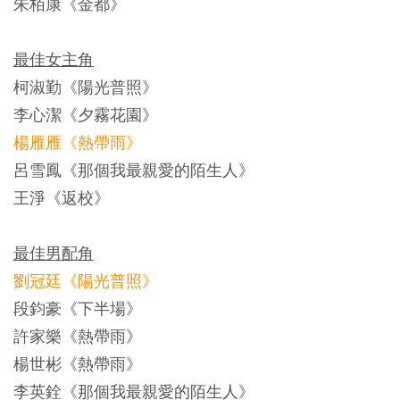
朱栢康《金都》
最佳女主角
柯淑勤《陽光普照》
李心潔《夕霧花園》
楊雁雁《熱帶雨》
呂雪鳳《那個我最親愛的陌生人》
王淨《返校》
最佳男配角
劉冠廷《陽光普照》
段鈞豪《下半場》
許家樂《熱帶雨》
楊世彬《熱帶雨》
李英銓《那個我最親愛的陌生人》