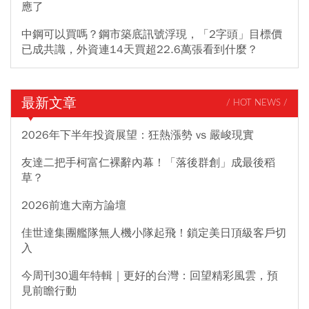
應了
中鋼可以買嗎？鋼市築底訊號浮現，「2字頭」目標價
已成共識，外資連14天買超22.6萬張看到什麼？
最新文章
/ HOT NEWS /
2026年下半年投資展望：狂熱漲勢 vs 嚴峻現實
友達二把手柯富仁裸辭內幕！「落後群創」成最後稻
草？
2026前進大南方論壇
佳世達集團艦隊無人機小隊起飛！鎖定美日頂級客戶切
入
今周刊30週年特輯｜更好的台灣：回望精彩風雲，預
見前瞻行動