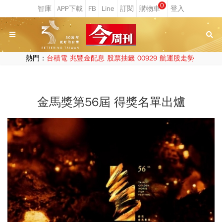
0
熱門：
台積電
兆豐金配息
股票抽籤
00929
航運股走勢
金馬獎第56屆 得獎名單出爐