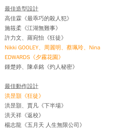
最佳造型設計
高佳霖《最乖巧的殺人犯》
施筱柔《江湖無難事》
許力文、羅宛怡《狂徒》
Nikki GOOLEY、周麗明、蔡珮玲、Nina
EDWARDS《夕霧花園》
鍾楚婷、陳卓銘《灼人秘密》
最佳動作設計
洪昰顥《狂徒》
洪昰顥、賈凡《下半場》
洪天祥《返校》
楊志龍《五月天 人生無限公司》