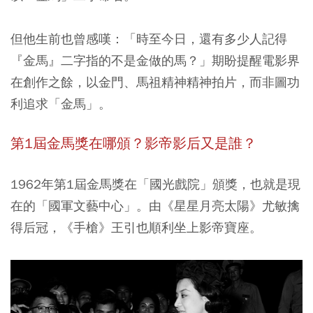
但他生前也曾感嘆：「時至今日，還有多少人記得
『金馬』二字指的不是金做的馬？」期盼提醒電影界
在創作之餘，以金門、馬祖精神精神拍片，而非圖功
利追求「金馬」。
第1屆金馬獎在哪頒？影帝影后又是誰？
1962年第1屆金馬獎在「國光戲院」頒獎，也就是現
在的「國軍文藝中心」。由《星星月亮太陽》尤敏擒
得后冠，《手槍》王引也順利坐上影帝寶座。