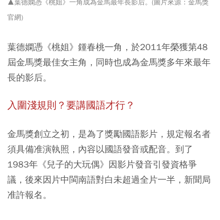
▲葉德嫻憑《桃姐》一角成為金馬最年長影后。(圖片來源：金馬獎
官網)
葉德嫻憑《桃姐》鍾春桃一角，於2011年榮獲第48
屆金馬獎最佳女主角，同時也成為金馬獎多年來最年
長的影后。
入圍淺規則？要講國語才行？
金馬獎創立之初，是為了獎勵國語影片，規定報名者
須具備准演執照，內容以國語發音或配音。到了
1983年《兒子的大玩偶》因影片發音引發資格爭
議，後來因片中閩南語對白未超過全片一半，新聞局
准許報名。