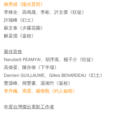
賴秀雄《陽光普照》
李棟全、高鳴晟、李彬、許文傑《狂徒》
許瑞峰《幻土》
蘇文泰《夕霧花園》
解孟儒《返校》
最佳音效
Narubett PEAMYAI、胡序嵩、楊子介《狂徒》
高偉晏、陳亦偉《下半場》
Damien GUILLAUME、Gilles BENARDEAU《幻土》
曹源峰、簡豐書、湯湘竹《返校》
李丹楓、周震、嚴唯甄《灼人秘密》
年度台灣傑出電影工作者