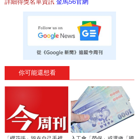
詳細得獎名單資訊
金馬56官網
你可能還想看
「櫻花張」毀在自己手裡
入工會「勞保」或選繳「國