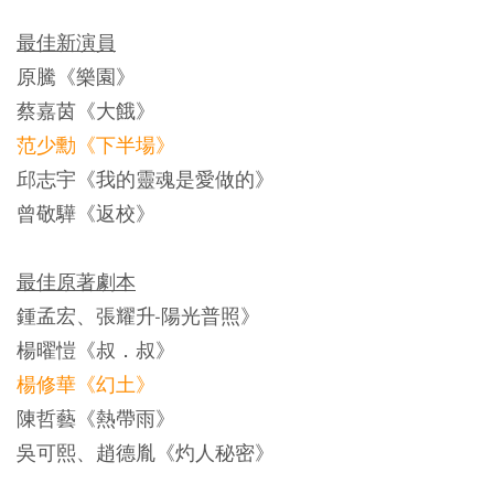
最佳新演員
原騰《樂園》
蔡嘉茵《大餓》
范少勳《下半場》
邱志宇《我的靈魂是愛做的》
曾敬驊《返校》
最佳原著劇本
鍾孟宏、張耀升-陽光普照》
楊曜愷《叔．叔》
楊修華《幻土》
陳哲藝《熱帶雨》
吳可熙、趙德胤《灼人秘密》