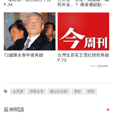
P.34
民年金」？ 兩者優缺點分
析！ 老年給付「它」完勝
72歲陳永泰年後再婚
台灣女首富王雪紅悄然再婚
P.70
Ads by
金馬獎
得獎名單
國父紀念館
電影
明星
延伸閱讀