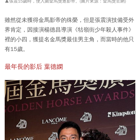
▲張震15歲時，便入圍金馬獎逐影帝
。
(圖片來源：金馬獎官網)
雖然從未獲得金馬影帝的殊榮，但是張震演技備受外
界肯定，因接演楊德昌導演《牯嶺街少年殺人事件》
裡的小四，獲提名金馬獎最佳男主角，而當時的他只
有15歲。
最年長的影后 葉德嫻