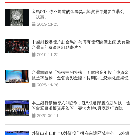
金馬56》你不知道的金馬獎...其實最早是要向蔣公
「祝壽」
2019-11-23
中國封殺港陸片赴金馬》為何有陸資開價上億 想買斷
台灣首部國產科幻動畫片？
2019-11-22
台灣壽險業「特殊中的特殊」！壽險業年投千億資金
抗匯率波動，金管會彭金隆：長期以往恐弱化產業體
質
2025-11-26
本土銀行積極導入AI協作，逾8成選擇擁抱新科技！金
管會擘畫虛擬資產監管，專法力拚6月底送行政院
2025-06-11
外資出走止血？8外資投信擬在台設區域中心、5外銀