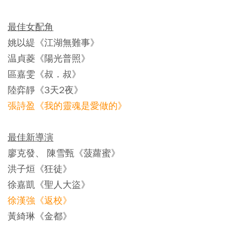
最佳女配角
姚以緹《江湖無難事》
温貞菱《陽光普照》
區嘉雯《叔．叔》
陸弈靜《3天2夜》
張詩盈《我的靈魂是愛做的》
最佳新導演
廖克發、 陳雪甄《菠蘿蜜》
洪子烜《狂徒》
徐嘉凱《聖人大盜》
徐漢強《返校》
黃綺琳《金都》