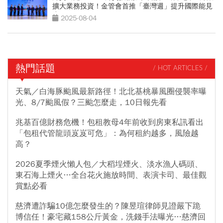
擴大業務投資！金管會首推「臺灣週」提升國際能見
度
2025-08-04
熱門話題
/ HOT ARTICLES /
天氣／白海豚颱風最新路徑！北北基桃暴風圈侵襲率曝
光、8/7颱風假？三颱怎麼走，10日報先看
兆基百億財務危機！包租教母4年前收到房東私訊看出
「包租代管龍頭岌岌可危」：為何租約越多，風險越
高？
2026夏季煙火懶人包／大稻埕煙火、淡水漁人碼頭、
東石海上煙火…全台花火施放時間、表演卡司、最佳觀
賞點必看
慈濟遭詐騙10億怎麼發生的？陳昱瑄律師見證嚴下跪
博信任！豪宅藏158公斤黃金，洗錢手法曝光…慈濟回