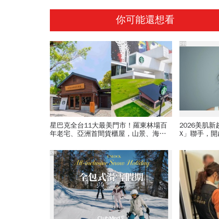
你可能還想看
PR
星巴克全台11大最美門市！羅東林場百
2026美肌
年老宅、亞洲首間貨櫃屋，山景、海
X」聯手，
景、鐵道、玻璃屋特色店一次朝聖
PR