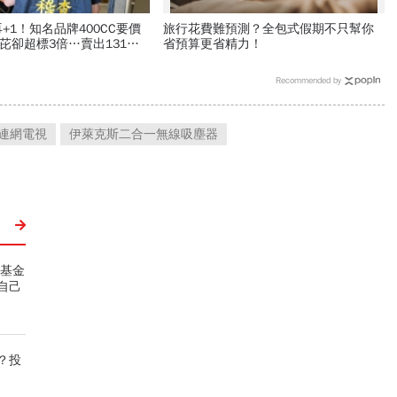
+1！知名品牌400CC要價
旅行花費難預測？全包式假期不只幫你
駢芘卻超標3倍…賣出131瓶
省預算更省精力！
5家問題油廠最新進度
Recommended by
慧連網電視
伊萊克斯二合一無線吸塵器
婚基金
自己
？投