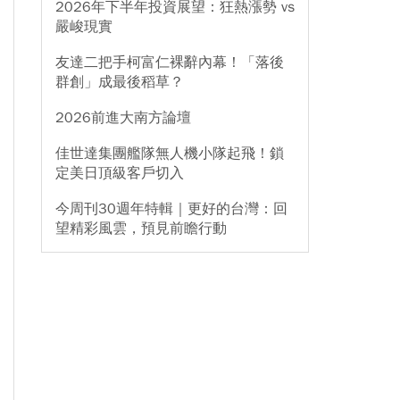
2026年下半年投資展望：狂熱漲勢 vs
嚴峻現實
友達二把手柯富仁裸辭內幕！「落後
群創」成最後稻草？
2026前進大南方論壇
佳世達集團艦隊無人機小隊起飛！鎖
定美日頂級客戶切入
今周刊30週年特輯｜更好的台灣：回
望精彩風雲，預見前瞻行動