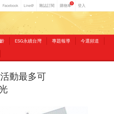
0
齡
ESG永續台灣
專題報導
今選頻道
7天活動最多可
光