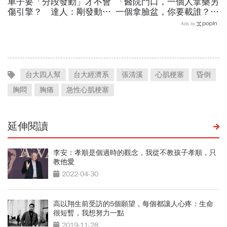
車子要「分段發動」才不會
「醫院門口，一個人拿藥另
傷引擎？ 達人：剛發動時
一個拿臉盆，你要載誰？」
別馬上入檔、重踩油門
一個計程車司機給我們上了
Ads by
13年的MBA課
台大四人幫
台大經濟系
張清溪
心肌梗塞
昏倒
胸悶
胸痛
急性心肌梗塞
延伸閱讀
李安：孝順是個過時的觀念，我從不教孩子孝順，只
教他愛
2022-04-30
高以翔生前受訪的5個願望，每個都讓人心疼：生命
很短暫，我想努力一點
2019-11-28