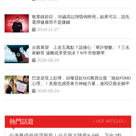
敬業錄節目，35歲高以翔昏倒猝死...如果可以，請先
選擇健康而不是賺錢
2019-11-27
台股展望 上攻五萬點？該擔心「華許變數」？三名
家解答 遠離或享受泡沫？AI牛市致勝學
2026-06-24
巴逆逆登上彭博，自曝貸款500萬買台股「敗給FOMO
心理」！美股也感受東方神秘力量，連同亞股全躺平
2026-06-24
熱門話題
/ HOT ARTICLES /
白海豚停班停課最新！台北最大陣風8-9級、下午2點