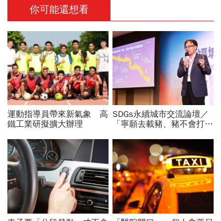
你可能還想看
運動指導員帶來新氣象 高
SDGs永續城市交流論壇／
鐵工業研擬擴大辦理
「寧願去載豬、豬不會打
1999」翻轉客運司機荒！
桃園市4大倡議，重構公共
運輸DNA