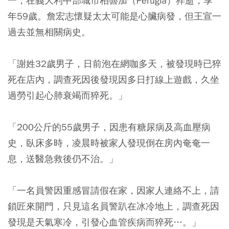
一，在義大利中部城市柏魯加（Perugia）猝逝，享
年59歲。詹宏志懷疑太太可能是心臟病發，但王宣一
過去並無相關病史。
「謝姓32歲男子，日前泡在網咖多天，被發現時已猝
死在店內，調查死因後發現因多日打線上遊戲，久坐
過勞引起心肺衰竭而猝死。」
「200公斤的55歲男子，因患有糖尿病及高血壓病
史，臥床多時，凌晨時被家人發現倒在房內奄奄一
息，送醫急救後仍不治。」
「一名員警因重感冒請假在家，因家人連絡不上，請
鎖匠來開門，只見這名員警趴在冰冷地上，調查死因
發現是天氣寒冷，引發心血管疾病而猝死…。」