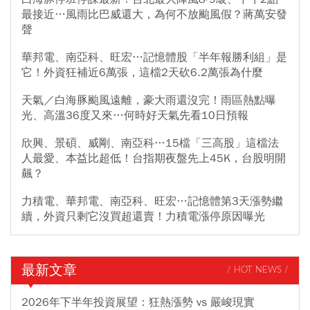
最接近…風雨比巴威還大，為何不放颱風假？蔣萬安發
聲
華邦電、南亞科、旺宏…記憶體股「半年報勝利組」是
它！外資狂補近6萬張，這檔2天砍6.2萬張為什麼
天氣／白海豚颱風遠離，豪大雨還沒完！雨區熱點曝
光、高溫36度又來…何時好天氣先看10日預報
欣興、景碩、威剛、南亞科…15檔「三高股」這檔法
人最愛、本益比超低！台指期夜盤先上45K，台股明開
飆？
力積電、華邦電、南亞科、旺宏…記憶體第3天漲勢繼
續，外資只剩它沒買超還賣！力積電漲停原因曝光
最新文章
/ HOT NEWS /
2026年下半年投資展望：狂熱漲勢 vs 嚴峻現實