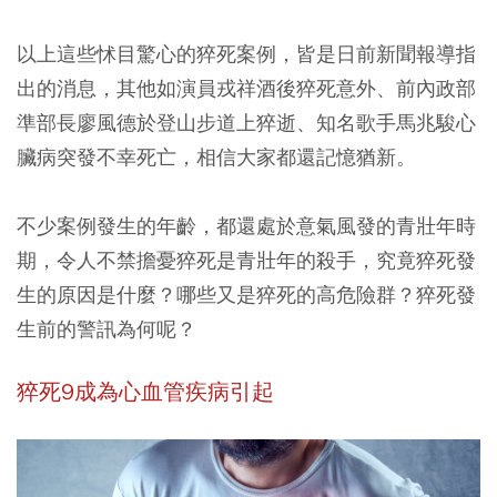
以上這些怵目驚心的猝死案例，皆是日前新聞報導指
出的消息，其他如演員戎祥酒後猝死意外、前內政部
準部長廖風德於登山步道上猝逝、知名歌手馬兆駿心
臟病突發不幸死亡，相信大家都還記憶猶新。
不少案例發生的年齡，都還處於意氣風發的青壯年時
期，令人不禁擔憂
猝死是青壯年的殺手，究竟猝死發
生的原因是什麼？哪些又是猝死的高危險群？猝死發
生前的警訊為何呢？
猝死9成為心血管疾病引起