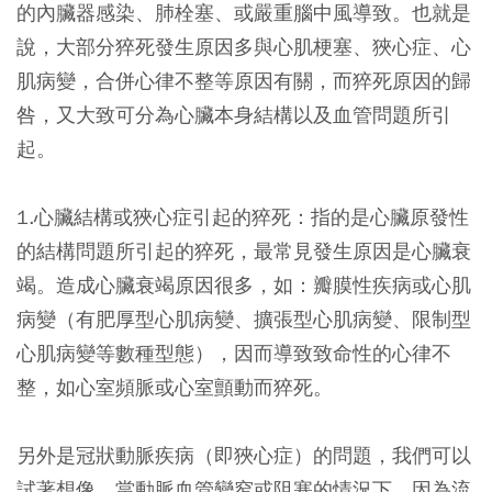
的內臟器感染、肺栓塞、或嚴重腦中風導致
。也就是
說，大部分猝死發生原因多與心肌梗塞、狹心症、心
肌病變，合併心律不整等原因有關，而猝死原因的歸
咎，又大致可分為心臟本身結構以及血管問題所引
起。
1
.心臟結構或狹心症引起的猝死：
指的是心臟原發性
的結構問題所引起的猝死，最常見發生原因是心臟衰
竭。造成心臟衰竭原因很多，如：瓣膜性疾病或心肌
病變（有肥厚型心肌病變、擴張型心肌病變、限制型
心肌病變等數種型態），因而導致致命性的心律不
整，如心室頻脈或心室顫動而猝死。
另外是冠狀動脈疾病（即狹心症）的問題，我們可以
試著想像，當動脈血管變窄或阻塞的情況下，因為流