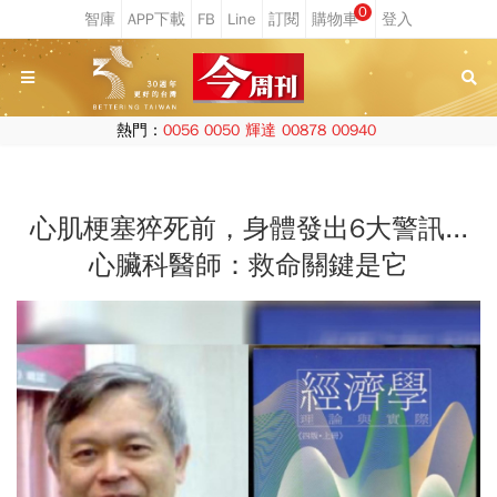
0
熱門：
0056
0050
輝達
00878
00940
心肌梗塞猝死前，身體發出6大警訊...
心臟科醫師：救命關鍵是它