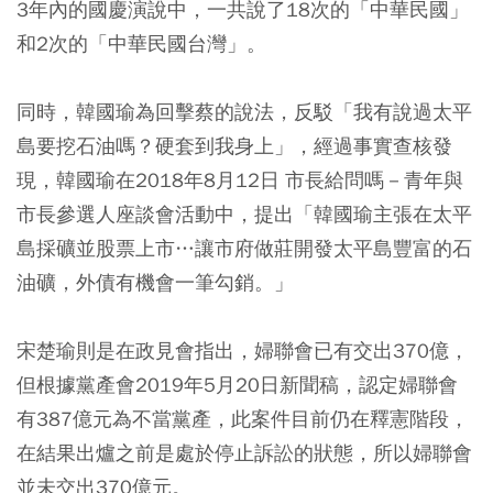
3年內的國慶演說中，一共說了18次的「中華民國」
和2次的「中華民國台灣」。
同時，韓國瑜為回擊蔡的說法，反駁「我有說過太平
島要挖石油嗎？硬套到我身上」，經過事實查核發
現，韓國瑜在2018年8月12日 市長給問嗎－青年與
市長參選人座談會活動中，提出「韓國瑜主張在太平
島採礦並股票上市…讓市府做莊開發太平島豐富的石
油礦，外債有機會一筆勾銷。」
宋楚瑜則是在政見會指出，婦聯會已有交出370億，
但根據黨產會2019年5月20日新聞稿，認定婦聯會
有387億元為不當黨產，此案件目前仍在釋憲階段，
在結果出爐之前是處於停止訴訟的狀態，所以婦聯會
並未交出370億元。