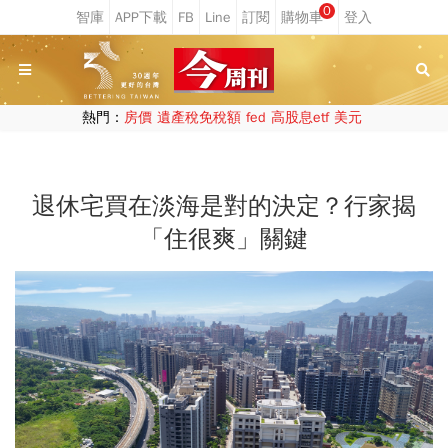
0
熱門：
房價
遺產稅免稅額
fed
高股息etf
美元
退休宅買在淡海是對的決定？行家揭
「住很爽」關鍵