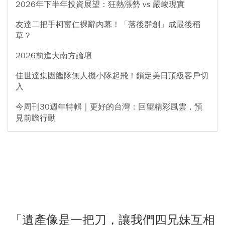
2026年下半年投資展望：狂熱漲勢 vs 嚴峻現實
友達二把手柯富仁裸辭內幕！「落後群創」成最後稻
草？
2026前進大南方論壇
佳世達集團艦隊無人機小隊起飛！鎖定美日頂級客戶切
入
今周刊30週年特輯｜更好的台灣：回望精彩風雲，預
見前瞻行動
「遺產像是一把刀，讓我們四兄妹互相