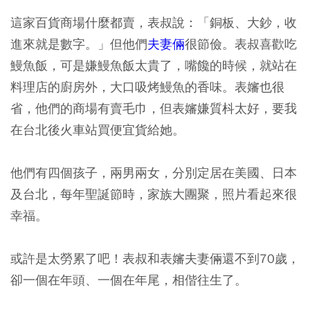
這家百貨商場什麼都賣，表叔說：「銅板、大鈔，收
進來就是數字。」但他們
夫妻倆
很節儉。表叔喜歡吃
鰻魚飯，可是嫌鰻魚飯太貴了，嘴饞的時候，就站在
料理店的廚房外，大口吸烤鰻魚的香味。表嬸也很
省，他們的商場有賣毛巾，但表嬸嫌質枓太好，要我
在台北後火車站買便宜貨給她。
他們有四個孩子，兩男兩女，分別定居在美國、日本
及台北，每年聖誕節時，家族大團聚，照片看起來很
幸福。
或許是太勞累了吧！表叔和表嬸夫妻倆還不到70歲，
卻一個在年頭、一個在年尾，相偕往生了。