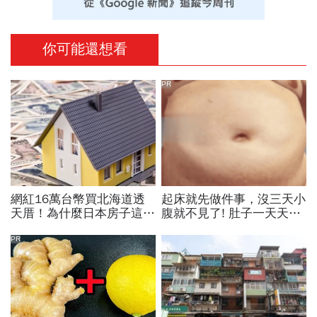
你可能還想看
PR
網紅16萬台幣買北海道透
起床就先做件事，沒三天小
天厝！為什麼日本房子這麼
腹就不見了! 肚子一天天變
便宜？旅日地產老手揭4大
小！
錢坑：賣不掉才是真災難
PR