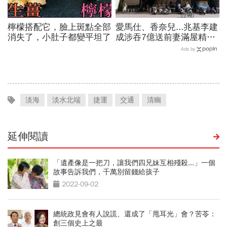
檸檬搭配它，臉上斑點全部
愛馬仕、香奈兒...兆基李建
消失了，小肚子都變平坦了
成涉吞7億送前妻滿屋精
品，遭羈押禁見！宏碁李文
Ads by
詳當董座才2天閃辭：發現
內部缺失
淡海
淡水北端
捷運
交通
清幽
延伸閱讀
「遺產像是一把刀，讓我們四兄妹互相殘殺...」一個
故事告訴我們，千萬別留錢給孩子
2022-09-02
總統政見會有人說謊、還成了「甩耳光」會？苦苓：
創三個史上之最