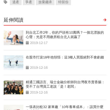
遺產
爭產
放棄繼承
特留份
延伸閱讀
到台北工作2年，你的戶頭有10萬嗎？一個北漂族的
心聲：光是不用繳房租台北人就贏了
2019-12-17
在股市打滾18年他領悟：這3種人買股絕對不會虧錢
2019-12-16
精通三國語言、瑞士金融分析師到台灣夜市賣香腸：
受不了台灣員工老說「是！老闆」
2019-12-16
一張表比較32 家車廠「10年養車成本」：該買什麼