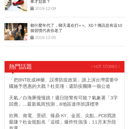
車才划算？
2019-12-09
都什麼年代了，聊天還在打= =、XD？傳訊息有這10
個習慣代表你老了
2019-12-05
熱門話題
/ HOT STORIES /
「把BNT吹成神藥、誤導防疫政策」誰上演台灣需要中
國施予恩惠的大戲？杜奕瑾：還防疫團隊一個公道
天氣／白海豚慢慢跳！週日陸警有可能？氣象署「3字
回應」...最新風雨預測，8地區達停班課標準
欣興、南電、景碩、臻鼎-KY、金居、尖點...PCB買誰
最賺？杜金龍點名「這檔」爆炸性強漲，11月末升段
首選