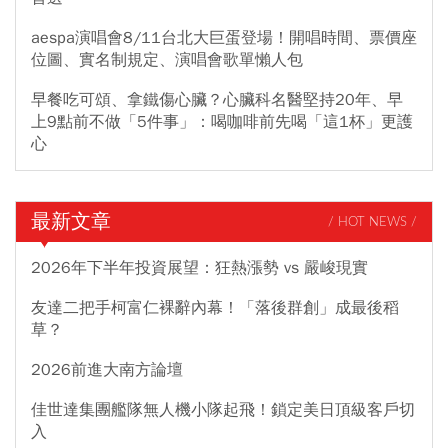
aespa演唱會8/11台北大巨蛋登場！開唱時間、票價座
位圖、實名制規定、演唱會歌單懶人包
早餐吃可頌、拿鐵傷心臟？心臟科名醫堅持20年、早
上9點前不做「5件事」：喝咖啡前先喝「這1杯」更護
心
最新文章
/ HOT NEWS /
2026年下半年投資展望：狂熱漲勢 vs 嚴峻現實
友達二把手柯富仁裸辭內幕！「落後群創」成最後稻
草？
2026前進大南方論壇
佳世達集團艦隊無人機小隊起飛！鎖定美日頂級客戶切
入