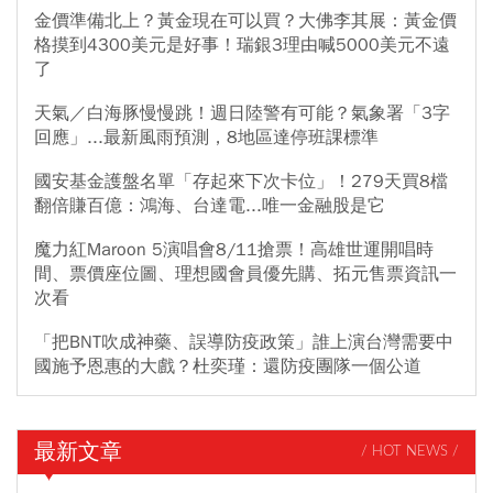
金價準備北上？黃金現在可以買？大佛李其展：黃金價
格摸到4300美元是好事！瑞銀3理由喊5000美元不遠
了
天氣／白海豚慢慢跳！週日陸警有可能？氣象署「3字
回應」...最新風雨預測，8地區達停班課標準
國安基金護盤名單「存起來下次卡位」！279天買8檔
翻倍賺百億：鴻海、台達電...唯一金融股是它
魔力紅Maroon 5演唱會8/11搶票！高雄世運開唱時
間、票價座位圖、理想國會員優先購、拓元售票資訊一
次看
「把BNT吹成神藥、誤導防疫政策」誰上演台灣需要中
國施予恩惠的大戲？杜奕瑾：還防疫團隊一個公道
最新文章
/ HOT NEWS /