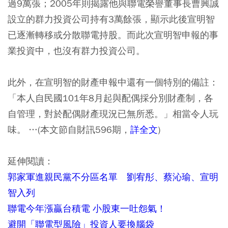
過9萬張；2005年則揭露他與聯電榮譽董事長曹興誠
設立的群力投資公司持有3萬餘張，顯示此後宣明智
已逐漸轉移或分散聯電持股。而此次宣明智申報的事
業投資中，也沒有群力投資公司。
此外，在宣明智的財產申報中還有一個特別的備註：
「本人自民國101年8月起與配偶採分別財產制，各
自管理，對於配偶財產現況已無所悉。」相當令人玩
味。 …(本文節自財訊596期，
詳全文
)
延伸閱讀：
郭家軍進親民黨不分區名單 劉宥彤、蔡沁瑜、宣明
智入列
聯電今年漲贏台積電 小股東一吐怨氣！
避開「聯電型風險」投資人要換腦袋