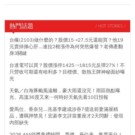
熱門話題
/ HOT STORIES /
台橡(2103)做什麼的？股價15➝27.5元還能買？他19
元賣掉捶心肝...連拉2根漲停為何突然爆發？老傳產翻
身3關鍵
台達電可以買？股價漲停1425→1815元反彈27%！不
只營收可期還有啥利多？目標價、散熱王牌神秘面紗曝
光
天氣／白海豚颱風遠離，豪大雨還沒完！雨區熱點曝
光、高溫36度又來…何時好天氣先看10日預報
愛馬仕、香奈兒...兆基李建成涉吞7億送前妻滿屋精
品，遭羈押禁見！宏碁李文詳當董座才2天閃辭：發現
內部缺失
2026 AAA頒獎典禮時間、票價、座位表、售票平台！