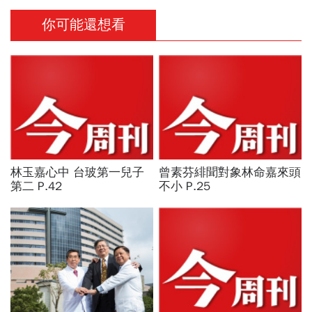
你可能還想看
林玉嘉心中 台玻第一兒子
曾素芬緋聞對象林命嘉來頭
第二 P.42
不小 P.25