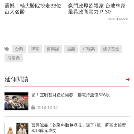
震撼！輔大醫院挖走33位
豪門政界皆親家 台玻林家
台大名醫
最具政商實力 P.30
Ads by
台商
聯電
曹興誠
晶圓
和艦案
國防基金
裴洛西
延伸閱讀
驚！宣明智財產超陽春 聯電持股僅506股
2019-12-17
曹興誠靠「乾隆料胎包袱瓶」賺了7億 蘇富比拍賣
8.13億元成交