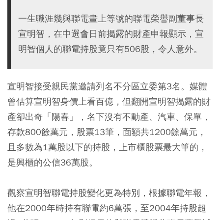
一生職涯幾與聯電畫上等號的聯電榮譽副董事長
宣明智，在中選會日前揭露的財產申報顯示，宣
明智個人的聯電持股竟只有506股，令人意外。
宣明智接受親民黨邀請列名不分區立委第3名。媒體
曾估算宣明智身價上看百億，但翻開宣明智揭露的財
產卻出奇「陽春」，名下沒有不動產、汽車、保單，
存款800餘萬元，股票13筆，面額共1200餘萬元，
且多數為1萬股以下的持股，上市櫃股票最大筆的，
是興櫃的公信36萬股。
觀察宣明智聯電持股變化更為特別，根據聯電年報，
他在2000年時持有聯電約6萬張，至2004年持股超