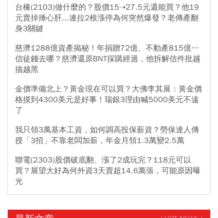
台橡(2103)做什麼的？股價15➝27.5元還能買？他19
元賣掉捶心肝...連拉2根漲停為何突然爆發？老傳產翻
身3關鍵
慈濟1288億資產揭秘！年捐贈72億、不動產815億…
信徒錢去哪？慈濟還原BNT採購經過，他拆解信件批越
描越黑
金價準備北上？黃金現在可以買？大佛李其展：黃金價
格摸到4300美元是好事！瑞銀3理由喊5000美元不遠
了
我只領3萬基本工資，如何調高投保薪資？勞保達人傳
授「3招」不靠老闆加薪，年金月領1.3萬變2.5萬
聯電(2303)股價破底翻、漲了2成玩完？118元可以
買？展望大好為何外資3天賣超14.6萬張，可能原因曝
光