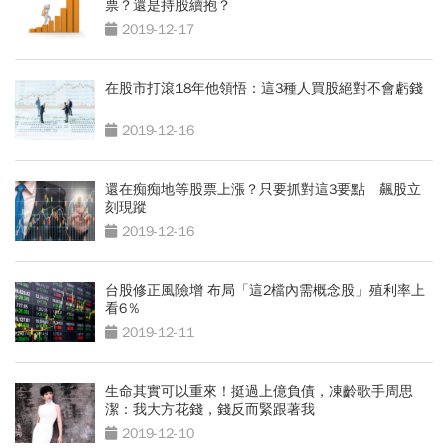
票？還是持股續抱？
2019-12-17
在股市打滾18年他領悟：這3種人買股絕對不會虧錢
2019-12-16
還在痴痴地等股票上漲？只要抓對這3要點 飆股立
刻現蹤
2019-12-16
台股修正風險增 布局「這2檔內需概念股」殖利率上
看6％
2019-12-11
生命其實可以重來！挺過上億負債，凍齡歌手周思
潔：我大方花錢，錢反而緊跟著我
2019-12-10