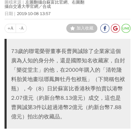
左圖翻攝自蘇富比官網、右圖翻
攝自交通大學官網／合成
2019-10-08 13:57
+A
-A
加入收藏
73歲的聯電榮譽董事長曹興誠除了企業家這個
廣為人知的身分外，還是國際知名收藏家，自封
「樂從堂主」的他，在2000年購入的「清乾隆
料胎黃地畫琺瑯鳳舞牡丹包袱瓶」（下簡稱包袱
瓶），今（8）日於蘇富比香港秋季拍賣以港幣
2.07億元（約新台幣8.13億元）成交，這也是
曹興誠第3件以超過港幣2億元（約新台幣7.88
億元）拍出的收藏品。