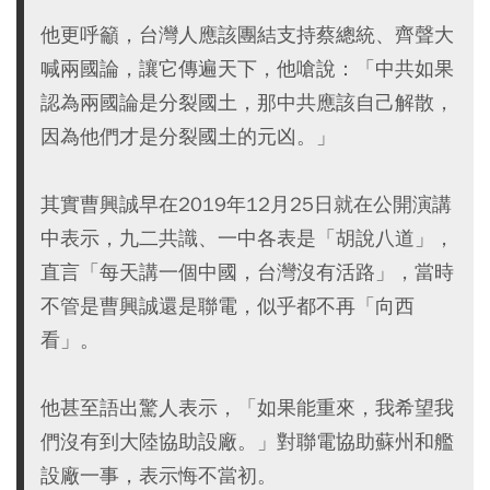
他更呼籲，台灣人應該團結支持蔡總統、齊聲大
喊兩國論，讓它傳遍天下，他嗆說：「中共如果
認為兩國論是分裂國土，那中共應該自己解散，
因為他們才是分裂國土的元凶。」
其實曹興誠早在2019年12月25日就在公開演講
中表示，九二共識、一中各表是「胡說八道」，
直言「每天講一個中國，台灣沒有活路」，當時
不管是曹興誠還是聯電，似乎都不再「向西
看」。
他甚至語出驚人表示，「如果能重來，我希望我
們沒有到大陸協助設廠。」對聯電協助蘇州和艦
設廠一事，表示悔不當初。