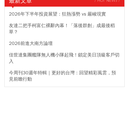
最新文章
/ HOT NEWS /
2026年下半年投資展望：狂熱漲勢 vs 嚴峻現實
友達二把手柯富仁裸辭內幕！「落後群創」成最後稻
草？
2026前進大南方論壇
佳世達集團艦隊無人機小隊起飛！鎖定美日頂級客戶切
入
今周刊30週年特輯｜更好的台灣：回望精彩風雲，預
見前瞻行動