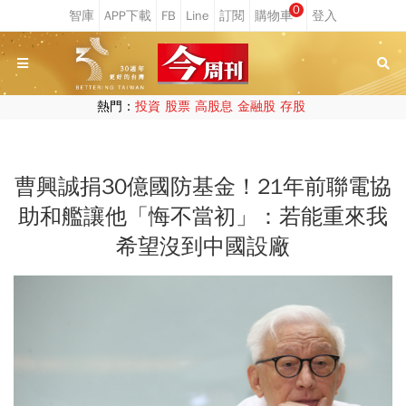
0
熱門：
投資
股票
高股息
金融股
存股
曹興誠捐30億國防基金！21年前聯電協
助和艦讓他「悔不當初」：若能重來我
希望沒到中國設廠