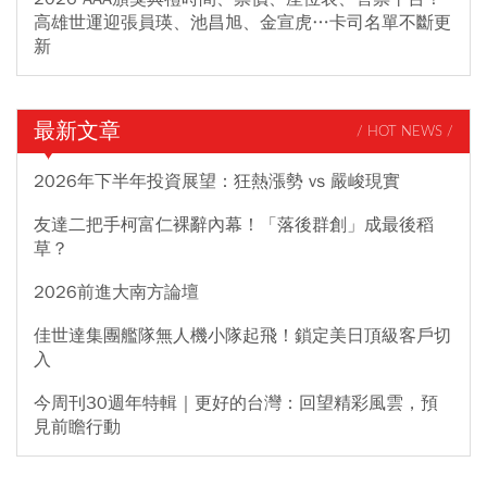
高雄世運迎張員瑛、池昌旭、金宣虎…卡司名單不斷更
新
最新文章
/ HOT NEWS /
2026年下半年投資展望：狂熱漲勢 vs 嚴峻現實
友達二把手柯富仁裸辭內幕！「落後群創」成最後稻
草？
2026前進大南方論壇
佳世達集團艦隊無人機小隊起飛！鎖定美日頂級客戶切
入
今周刊30週年特輯｜更好的台灣：回望精彩風雲，預
見前瞻行動