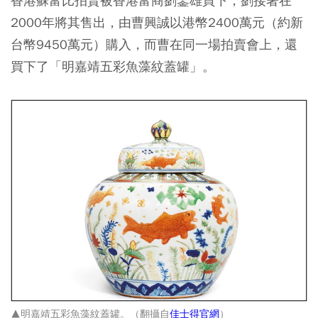
香港蘇富比拍賣被香港富商劉鑾雄買下，劉接著在
2000年將其售出，由曹興誠以港幣2400萬元（約新
台幣9450萬元）購入，而曹在同一場拍賣會上，還
買下了「明嘉靖五彩魚藻紋蓋罐」。
▲明嘉靖五彩魚藻紋蓋罐。（翻攝自
佳士得官網
）