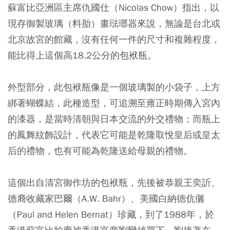
蘇富比亞洲區主席仇國仕（Nicolas Chow）指出，以
現存御製玻璃（料胎）畫琺瑯器來說，無論是台北或
北京故宮的館藏，沒有任何一件的尺寸和複雜程度，
能比得上這個高18.2公分的包袱瓶。
外型部分，此包袱瓶像是一個玻璃製的小袋子，上方
綁著蝴蝶結，此種造型，可追溯至雍正時期傳入宮內
的漆器，是當時清朝與日本交流的外交禮物；而瓶上
的鳳舞紋飾設計，代表它可能是乾隆取悅皇后或皇太
后的禮物，也有可能為乾隆送給母親的禮物。
這個出自清宮御作坊的包袱瓶，先後被恭親王奕訢、
德裔收藏家巴爾（A.W. Bahr）、美國白納德伉儷
（Paul and Helen Bernat）珍藏，到了1988年，於