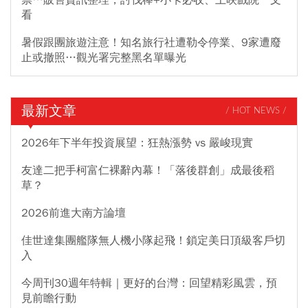
看
暑假跟團旅遊注意！知名旅行社遭勒令停業、9家遭廢
止或撤照…觀光署完整黑名單曝光
最新文章
/ HOT NEWS /
2026年下半年投資展望：狂熱漲勢 vs 嚴峻現實
友達二把手柯富仁裸辭內幕！「落後群創」成最後稻
草？
2026前進大南方論壇
佳世達集團艦隊無人機小隊起飛！鎖定美日頂級客戶切
入
今周刊30週年特輯｜更好的台灣：回望精彩風雲，預
見前瞻行動