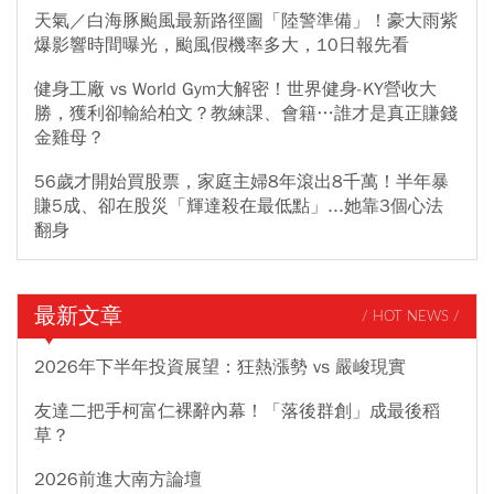
天氣／白海豚颱風最新路徑圖「陸警準備」！豪大雨紫
爆影響時間曝光，颱風假機率多大，10日報先看
健身工廠 vs World Gym大解密！世界健身-KY營收大
勝，獲利卻輸給柏文？教練課、會籍…誰才是真正賺錢
金雞母？
56歲才開始買股票，家庭主婦8年滾出8千萬！半年暴
賺5成、卻在股災「輝達殺在最低點」...她靠3個心法
翻身
最新文章
/ HOT NEWS /
2026年下半年投資展望：狂熱漲勢 vs 嚴峻現實
友達二把手柯富仁裸辭內幕！「落後群創」成最後稻
草？
2026前進大南方論壇