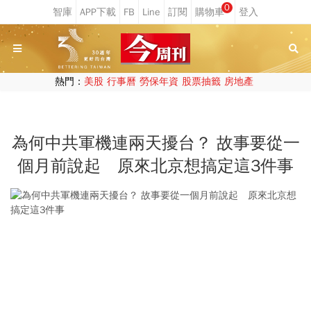
0
熱門：
美股
行事曆
勞保年資
股票抽籤
房地產
為何中共軍機連兩天擾台？ 故事要從一
個月前說起 原來北京想搞定這3件事