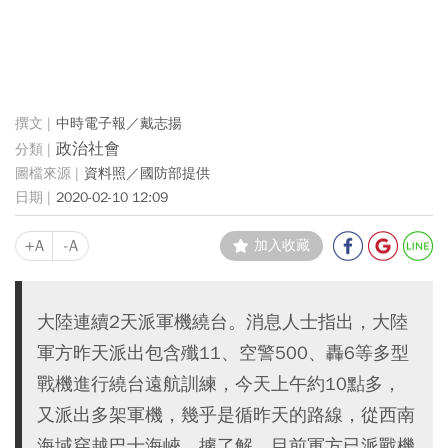
中時電子報／戴志揚
政治社會
資料照／國防部提供
2020-02-10 12:09
+A
-A
加入收藏
大陸連續2天派軍機繞台。消息人士指出，大陸
軍方昨天派出包含殲11、空警500、轟6等多型
戰機進行繞台遠航訓練，今天上午約10點多，
又派出多架軍機，幾乎是循昨天的路線，從西南
海域穿越巴士海峽，據了解，目前軍方已派戰機