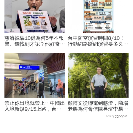
慈濟被騙10億為何5年不報
台中防空演習時間8/10！
警、錢找到才認？他好奇：
行動網路斷網演習要多久、
當年財報怎麼編…陳時中背
還能用行動支付？城鎮韌性
「擋疫苗」黑鍋只求1件事
演習懶人包：拒配合最高罰
15萬
禁止你出境就禁止…中國出
顏博文從聯電到慈濟，商場
入境新規9/15上路，台灣
老將為何會信陳昱瑄李易
人小心「有去無回」？4種
儒、豪給10億？慈濟發
Ads by
職業特別注意：前例在這
聲：將捍衛信眾捐款、蔡英
文也說話