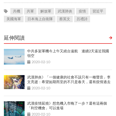
共機
共軍
解放軍
武漢肺炎
疫情
習近平
美國海軍
日本海上自衛隊
蔡英文
呂禮詩
延伸閱讀
中共多架軍機今上午又繞台遠航 連續2天逼近我國
領空
2020-02-10
武漢肺炎》「一個健康的社會不該只有一種聲音」李
文亮逝：希望如期而至的不只是春天，還有疫情過去
的你
2020-02-10
武漢疫情延燒》想危機入市晚了一步？還有這兩個
「利空機會」可以進場
2020-02-10