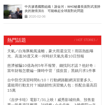
中共滲透國際組織！謝金河：WHO秘書長面對武漢肺
炎的激情演出 可能喚起全球面對此問題
2020-02-06
熱門話題
/ HOT STORIES /
天氣／白海豚颱風遠離，豪大雨還沒完！雨區熱點曝
光、高溫36度又來…何時好天氣先看10日預報
慈濟被騙10億為何5年不報警、錢找到才認？他好奇：
當年財報怎麼編…陳時中背「擋疫苗」黑鍋只求1件事
台中防空演習時間8/10！行動網路斷網演習要多久、
還能用行動支付？城鎮韌性演習懶人包：拒配合最高罰
15萬
《吉伊卡哇》電影7/31上映！威秀影城特典、預售套
票…販售資訊整理，討伐棒+小卡必收、上映戲院一文