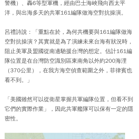
警機）、轟6等型軍機，經由巴士海峽飛向西太平
洋，與出海多天的共軍161編隊做海空對抗操演。
呂禮詩說：「重點在於，為何共機要與161編隊做海
空對抗操演？其實就是為了
演練未來台海有狀況時，
阻止美軍及盟國從南邊馳援台灣的想定
。估計161編
隊位置是在台灣防空識別區東南角以外約200海浬
（370公里），在我方海空偵查範圍之外，菲律賓也
看不到。」
「美國雖然可以從衛星掌握共軍編隊位置，但看不到
它們的實際作業」，因此共軍艦隊可以保有一定的隱
密性。