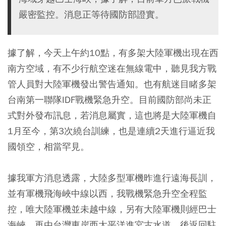
嚴密監控。消息正等待國防部證實。
據了解，今天上午約10點，有多架大陸軍機出現在西
南方空域，有不少行航空迷在無線電中，聽見我方戰
管人員對大陸軍機發出警告通知。也有航迷目睹多架
台南第一聯隊IDF戰機緊急升空。目前國防部尚未正
式對外發布訊息，若消息屬實，這也將是大陸軍機自
1月至今，第3次繞台訓練，也是連續2天進行逼近我
國領空，相當罕見。
據我軍方消息透露，大陸多型軍機昨進行遠海長訓，
並有軍機飛海峽中線以西，我戰機緊急升空全程監
控，唯大陸軍機並未越中線，另有大陸軍機則經巴士
海峽，再由台灣東岸西太平洋進宮古水道，後返回駐