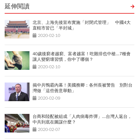
延伸閱讀
北京、上海先後宣布實施「封閉式管理」 中國4大
直轄市皆已「半封城」
2020-02-10
40歲後窮者越窮、富者越富！吃雞排也中槍...7種會
讓人變窮壞習慣，你中了哪個？
2020-02-10
揭中共鴨霸內幕！美國務卿：各州長被警告 別對台
灣做「這些善意舉動」
2020-02-09
台商和陸配被組成「人肉病毒炸彈」...台灣人返台，
中共到底在圖謀什麼？
2020-02-07