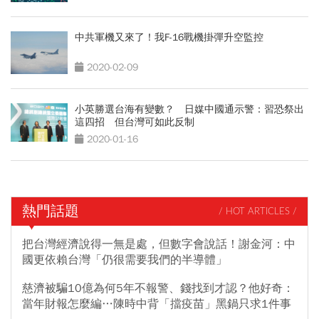
中共軍機又來了！我F-16戰機掛彈升空監控
2020-02-09
小英勝選台海有變數？ 日媒中國通示警：習恐祭出
這四招 但台灣可如此反制
2020-01-16
熱門話題
/ HOT ARTICLES /
把台灣經濟說得一無是處，但數字會說話！謝金河：中
國更依賴台灣「仍很需要我們的半導體」
慈濟被騙10億為何5年不報警、錢找到才認？他好奇：
當年財報怎麼編…陳時中背「擋疫苗」黑鍋只求1件事