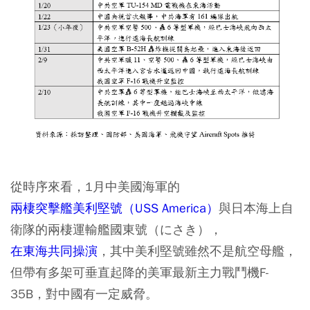
從時序來看，1月中美國海軍的
兩棲突擊艦美利堅號（USS America）
與日本海上自
衛隊的兩棲運輸艦國東號（にさき），
在東海共同操演
，其中美利堅號雖然不是航空母艦，
但帶有多架可垂直起降的美軍最新主力戰鬥機F-
35B，對中國有一定威脅。