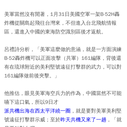
美軍當然沒有閒著，1月31日美國空軍一架B-52H轟
炸機從關島起飛往台灣來，不但進入台北飛航情報
區，還進入中國的東海防空識別區後才返航。
呂禮詩分析，「美軍這麼做的意涵，就是一方面演練
B-52轟炸機可以正面攻擊（共軍）161編隊，背後還
有在琉球附近的美利堅號遠征打擊群的武力，可以對
161編隊做前後夾擊。」
他推估，眼見美軍海空兵力的作為，中國當然不可能
嚥下這口氣，所以9日才
派共機出海在西太平洋繞一圈
，就是要對美軍美利堅
號遠征打擊群示威；至於
昨天共機又來了一趟
，「就