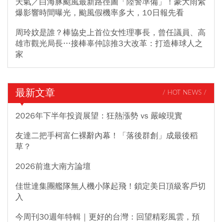
天氣／白海豚颱風最新路徑圖「陸警準備」！豪大雨紫
爆影響時間曝光，颱風假機率多大，10日報先看
周玲妏是誰？棒協史上首位女性理事長，曾任議員、高
雄市觀光局長…接棒辜仲諒推3大改革：打造棒球人之
家
最新文章
/ HOT NEWS /
2026年下半年投資展望：狂熱漲勢 vs 嚴峻現實
友達二把手柯富仁裸辭內幕！「落後群創」成最後稻
草？
2026前進大南方論壇
佳世達集團艦隊無人機小隊起飛！鎖定美日頂級客戶切
入
今周刊30週年特輯｜更好的台灣：回望精彩風雲，預