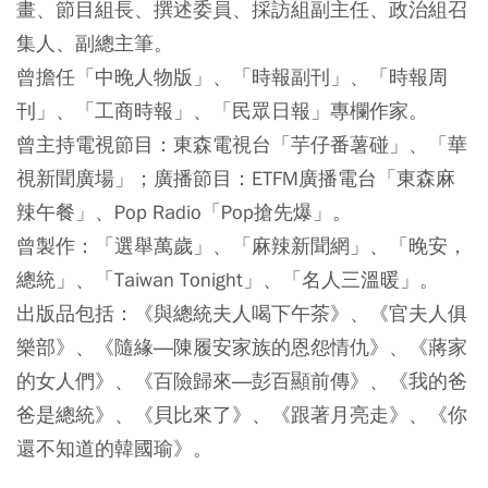
畫、節目組長、撰述委員、採訪組副主任、政治組召
集人、副總主筆。
曾擔任「中晚人物版」、「時報副刊」、「時報周
刊」、「工商時報」、「民眾日報」專欄作家。
曾主持電視節目：東森電視台「芋仔番薯碰」、「華
視新聞廣場」；廣播節目：ETFM廣播電台「東森麻
辣午餐」、Pop Radio「Pop搶先爆」。
曾製作：「選舉萬歲」、「麻辣新聞網」、「晚安，
總統」、「Taiwan Tonight」、「名人三溫暖」。
出版品包括：《與總統夫人喝下午茶》、《官夫人俱
樂部》、《隨緣―陳履安家族的恩怨情仇》、《蔣家
的女人們》、《百險歸來―彭百顯前傳》、《我的爸
爸是總統》、《貝比來了》、《跟著月亮走》、《你
還不知道的韓國瑜》。