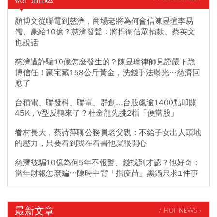
顏博文從聯電到慈濟，商場老將為何會信陳昱瑄李易
儒、豪給10億？慈濟發聲：將捍衛信眾捐款、蔡英文
也說話
慈濟遭詐騙10億怎麼發生的？陳昱瑄律師見證嚴下跪
博信任！豪宅藏158公斤黃金，洗錢手法曝光…慈濟回
應了
台積電、聯發科、聯電、群創...台股飆逾1400點叩關
45K，V型反轉來了？杜金龍先挑2檔「便當股」
眷村長大，蔡詩萍聊公務員老父親：不給子女出人頭地
的壓力，只要看到我在看書他就很開心
慈濟被騙10億為何5年不報警、錢找到才認？他好奇：
當年財報怎麼編…陳時中背「擋疫苗」黑鍋只求1件事
最新文章
/ HOT NEWS /