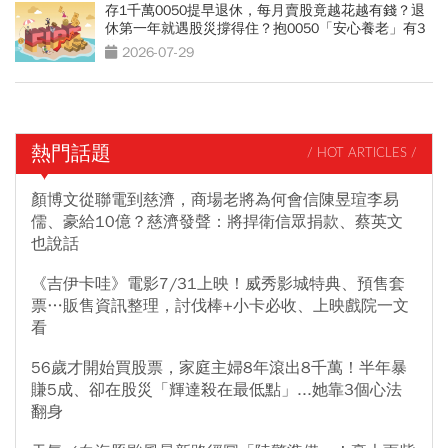
存1千萬0050提早退休，每月賣股竟越花越有錢？退
休第一年就遇股災撐得住？抱0050「安心養老」有3
條件
2026-07-29
熱門話題
/ HOT ARTICLES /
顏博文從聯電到慈濟，商場老將為何會信陳昱瑄李易
儒、豪給10億？慈濟發聲：將捍衛信眾捐款、蔡英文
也說話
《吉伊卡哇》電影7/31上映！威秀影城特典、預售套
票…販售資訊整理，討伐棒+小卡必收、上映戲院一文
看
56歲才開始買股票，家庭主婦8年滾出8千萬！半年暴
賺5成、卻在股災「輝達殺在最低點」...她靠3個心法
翻身