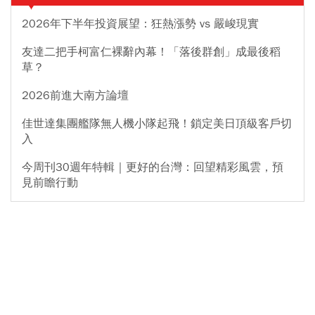
2026年下半年投資展望：狂熱漲勢 vs 嚴峻現實
友達二把手柯富仁裸辭內幕！「落後群創」成最後稻
草？
2026前進大南方論壇
佳世達集團艦隊無人機小隊起飛！鎖定美日頂級客戶切
入
今周刊30週年特輯｜更好的台灣：回望精彩風雲，預
見前瞻行動