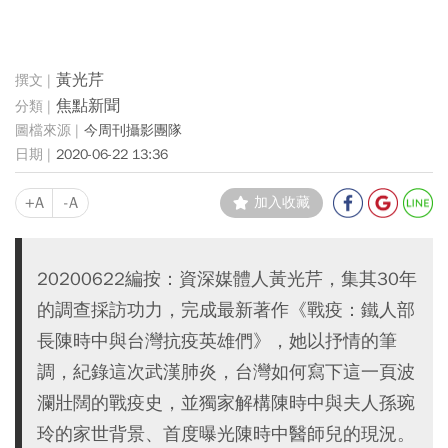
黃光芹
焦點新聞
今周刊攝影團隊
2020-06-22 13:36
+A
-A
加入收藏
20200622編按：資深媒體人黃光芹，集其30年
的調查採訪功力，完成最新著作《戰疫：鐵人部
長陳時中與台灣抗疫英雄們》，她以抒情的筆
調，紀錄這次武漢肺炎，台灣如何寫下這一頁波
瀾壯闊的戰疫史，並獨家解構陳時中與夫人孫琬
玲的家世背景、首度曝光陳時中醫師兒的現況。