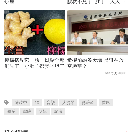
砂屋
腹就不見了! 肚子一天天變
小！
PR
檸檬搭配它，臉上斑點全部
危機前融券大增 是誰在放
消失了，小肚子都變平坦了
空勝華？
Ads by
陳時中
19
音樂
大提琴
孫琬玲
首席
畢業
學院
父親
記者