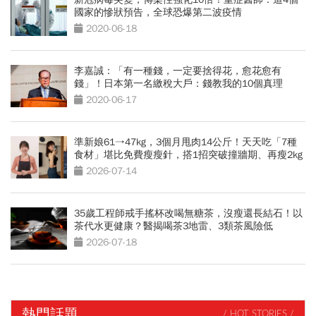
國家的慘狀預告，全球恐爆第二波疫情
2020-06-18
李嘉誠：「有一種錢，一定要捨得花，愈花愈有
錢」！日本第一名繳稅大戶：錢教我的10個真理
2020-06-17
準新娘61→47kg，3個月甩肉14公斤！天天吃「7種
食材」堪比免費瘦瘦針，搭1招突破撞牆期、再瘦2kg
2026-07-14
35歲工程師戒手搖杯改喝無糖茶，沒瘦還長結石！以
茶代水更健康？醫揭喝茶3地雷、3類茶風險低
2026-07-18
熱門話題
/ HOT STORIES /