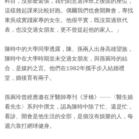
科目，沒那麼緊張，我們刻意選擇班上後面的座位，
這樣翹起課來比較好跑。偶爾我們也會開舞會，專找
東吳或實踐家專的女生。他很平實，既沒當過班代
表，也沒交過女朋友，更不曾提起他的家人。」
陳時中的大學同學透露，陳、孫兩人出身高雄望族，
陳時中在大學時期並未交過女朋友，與孫琬玲的結
合，是媒妁之言。
他們在1982年攜手步入結婚禮
堂，婚後育有兩子。
孫琬玲曾經應邀在牙醫師專刊《牙橋》——〈醫生娘
看先生〉系列中撰文，認為陳時中除了忙、還是忙，
看診、開會是他生活的全部，是個沒有娛樂的人，每
週六靠打網球健身。