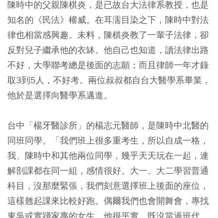
陳時中的父親陳棋炎，是已故台大法律系教授，也是
知名的《民法》權威。在耳濡目染之下，陳時中對法
律也相當感興趣。未料，陳棋炎教了一輩子法律，卻
反對兒子繼承他的衣缽。他自己也知道，讀法律出路
不好，大學聯考總是後面的志願；而且律師一年才錄
取3到5人，不好考。兩位叔叔都自台大醫學系畢業，
他於是選擇向醫學系邁進。
台中「楊牙醫診所」的楊志元醫師，是陳時中北醫的
同班同學。「我們班上很多重考生，所以自成一格，
我、陳時中和其他兩位同學，幾乎天天玩在一起，連
解剖課都在同一組，感情很好。大一、大二學習普通
科目，沒那麼緊張，我們刻意選擇班上後面的座位，
這樣翹起課來比較好跑。偶爾我們也會開舞會，專找
東吳或實踐家專的女生。他很平實，既沒當過班代