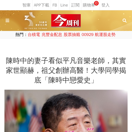
0
熱門：
台積電
兆豐金配息
股票抽籤
00929
航運股走勢
陳時中的妻子看似平凡音樂老師，其實
家世顯赫，祖父創辦高醫！大學同學揭
底「陳時中戀愛史」