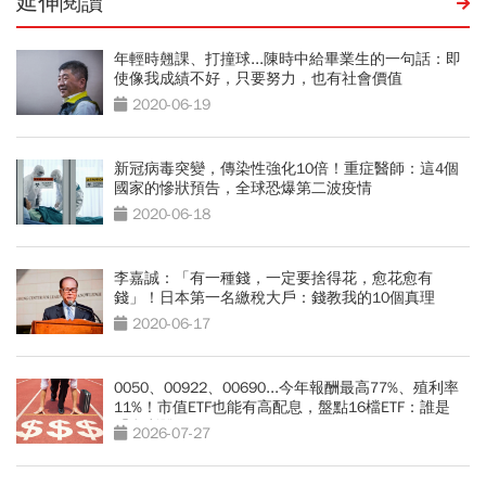
延伸閱讀
年輕時翹課、打撞球...陳時中給畢業生的一句話：即
使像我成績不好，只要努力，也有社會價值
2020-06-19
新冠病毒突變，傳染性強化10倍！重症醫師：這4個
國家的慘狀預告，全球恐爆第二波疫情
2020-06-18
李嘉誠：「有一種錢，一定要捨得花，愈花愈有
錢」！日本第一名繳稅大戶：錢教我的10個真理
2020-06-17
0050、00922、00690...今年報酬最高77%、殖利率
11%！市值ETF也能有高配息，盤點16檔ETF：誰是
「息利雙收王」？
2026-07-27