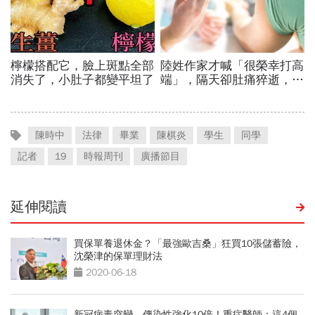
陳時中
法律
畢業
陳棋炎
學生
同學
記者
19
時報周刊
廣播節目
延伸閱讀
買保單養退休金？「最強歐吉桑」狂買10張儲蓄險，
沈榮津的保單理財法
2020-06-18
新冠病毒突變，傳染性強化10倍！重症醫師：這4個