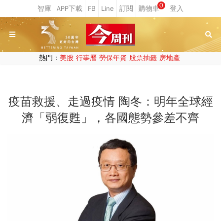
0
熱門：
美股
行事曆
勞保年資
股票抽籤
房地產
疫苗救援、走過疫情 陶冬：明年全球經
濟「弱復甦」，各國態勢參差不齊