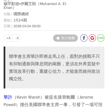
穆罕默德•伊爾艾朗（Mohamed A. El-
Erian）
國際總經
1524期
2026-03-04 09:50
+A
-A
加入收藏
聯準會主席華許即將走馬上任，面對的挑戰不只
有抑制通膨與降息間的兩難，更須在外界質疑中
實現改革行動，重建公信力，才能進而維持政治
獨立性。
華許
（Kevin Warsh）被提名接替鮑爾（Jerome
Powell）擔任美國聯準會主席一事，引發了一場可預