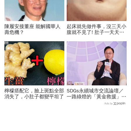
陳履安接董座 能解國華人
起床就先做件事，沒三天小
壽危機？
腹就不見了! 肚子一天天變
小！
PR
檸檬搭配它，臉上斑點全部
SDGs永續城市交流論壇／
消失了，小肚子都變平坦了
一路綠燈的「黃金救援」實
踐！張善政揭桃園智慧治
Ads by
理：讓民眾真正有感