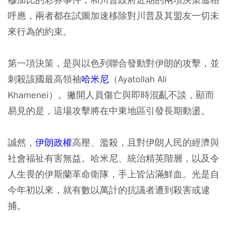
呼應，兩者都在試圖加速移除對川普及其盟友一切未
來行為的約束。
第一項決策，是與以色列聯合發動對伊朗的攻擊，並
刺殺該國最高領袖
哈米尼
（Ayatollah Ali
Khamenei）。撇開人員傷亡與即時混亂不談，顯而
易見的是，這場攻擊將在中東地區引發長期動盪。
誠然，
伊朗政權
高壓、濫殺，且對伊朗人民的經濟與
社會福祉有害無益。哈米尼、統治精英階層，以及令
人生畏的伊斯蘭革命衛隊，手上皆沾滿鮮血。光是自
今年初以來，就有數以萬計的抗議者遭到殺害或逮
捕。