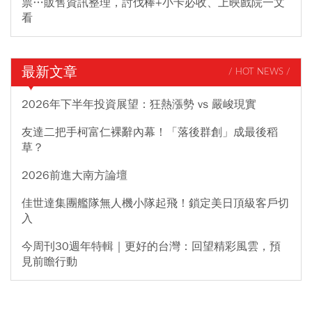
票…販售資訊整理，討伐棒+小卡必收、上映戲院一文
看
最新文章
/ HOT NEWS /
2026年下半年投資展望：狂熱漲勢 vs 嚴峻現實
友達二把手柯富仁裸辭內幕！「落後群創」成最後稻
草？
2026前進大南方論壇
佳世達集團艦隊無人機小隊起飛！鎖定美日頂級客戶切
入
今周刊30週年特輯｜更好的台灣：回望精彩風雲，預
見前瞻行動