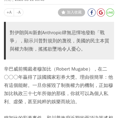
+A
-A
加入收藏
對伊朗與AI新創Anthropic肆無忌憚地發動「戰
爭」，顯示川普對規則的蔑視，美國的民主本質
與權力制衡，搖搖欲墜地令人憂心。
辛巴威前獨裁者穆加比（Robert Mugabe），在二
○○○年贏得了該國國家彩券大獎。理由很簡單：他
有這個能耐。一旦你摧毀了制衡權力的機制，正如穆
加比執政三十七年所做的那樣，你就可以為個人私
利、虛榮，甚至純粹的娛樂而統治。
穆加比的彩券事件，和川普政府近期的兩項決策遙相