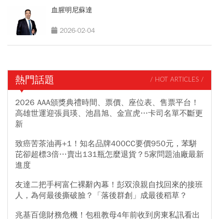
血腥明尼蘇達
2026-02-04
熱門話題
/ HOT ARTICLES /
2026 AAA頒獎典禮時間、票價、座位表、售票平台！
高雄世運迎張員瑛、池昌旭、金宣虎…卡司名單不斷更
新
致癌苦茶油再+1！知名品牌400CC要價950元，苯駢
芘卻超標3倍…賣出131瓶怎麼退貨？5家問題油廠最新
進度
友達二把手柯富仁裸辭內幕！彭双浪親自找回來的接班
人，為何最後撕破臉？「落後群創」成最後稻草？
兆基百億財務危機！包租教母4年前收到房東私訊看出