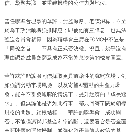
信、凝聚共識，並重建機構的公信力與地位。
曾任聯準會理事的華許，資歷深厚、老謀深算，不至
於為了政治動機強推降息；即使他有意降息，也無法
強迫委員會就範，因為聯準會主席在FOMC中不過是
「同僚之首」，不具有正式否決權。況且，幾乎沒有
理由認為成員會願意成為不當降息決策的橡皮圖章。
華許或許能說服同僚採取更具前瞻性的寬鬆立場，例
如強調勞動市場風險，以及寄望AI驅動的生產力爆
發，能在不引發通膨的情況下，提升經濟的「成長速
限」。但無論他是否如此行事，都只回答了關於領導
風格的問題。歸根結柢，「華許的聯準會」成功與
否，不能僅憑聯邦基金利率論斷，還要看它是否全面
革新陳舊的運作機制，並強化資產負債表政策的基