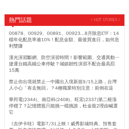
熱門話題
/ HOT STORIES /
00878、00929、00891、00923...8月除息ETF：14
檔年化配息率逾10%！配息金額、最後買進日，如何息
利雙賺
漢光演習斷網、防空演習時間！影響範圍、交通異動…
捷運台鐵高鐵公車停駛？城鎮韌性演習不配合最高罰
15萬
禁止你出境就禁止…中國出入境新規9/15上路，台灣
人小心「有去無回」？4種職業特別注意：前例在這
華邦電(2344)、南亞科(2408)、旺宏(2337)第二根漲
停穩了？記憶體股只能挑一檔挑誰，杜金龍2理由喊選
它
《吉伊卡哇》電影7/31上映！威秀影城特典、預售套