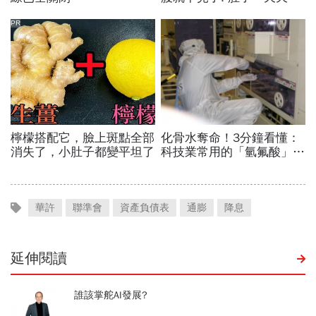
華許
聯準會
資產負債表
通膨
降息
延伸閱讀
誰該掌舵AI發展?