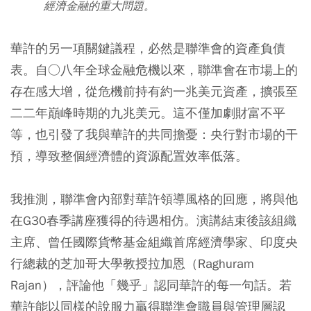
經濟金融的重大問題。
華許的另一項關鍵議程，必然是聯準會的資產負債
表。自○八年全球金融危機以來，聯準會在市場上的
存在感大增，從危機前持有約一兆美元資產，擴張至
二二年巔峰時期的九兆美元。這不僅加劇財富不平
等，也引發了我與華許的共同擔憂：央行對市場的干
預，導致整個經濟體的資源配置效率低落。
我推測，聯準會內部對華許領導風格的回應，將與他
在G30春季講座獲得的待遇相仿。演講結束後該組織
主席、曾任國際貨幣基金組織首席經濟學家、印度央
行總裁的芝加哥大學教授拉加恩（Raghuram
Rajan），評論他「幾乎」認同華許的每一句話。若
華許能以同樣的說服力贏得聯準會職員與管理層認