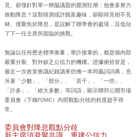
見、卻僅針對單一狹隘議題的臆測狂潮：他會多努力
推動降息？這類猜測或許饒富趣味，卻顯得見樹不見
林。僅聚焦於降息，是誤解了聯準會的處境，且低估
了下一任主席所面臨的挑戰。
無論以任何歷史標準衡量，華許接掌的，都是個內部
嚴重分裂、對外缺乏公信力的機構。證據俯拾皆是，
最近一次政策會議紀錄讀來彷彿一本同義詞詞典，充
斥著「少數」、「部分」、「若干」、「一些」、
「許多」、「絕大多數」等詞語，顯示聯邦公開市場
委員會（下稱FOMC）內部觀點分歧的程度超乎尋
常。
委員會對降息觀點分歧
新主席須凝聚共識、重建公信力