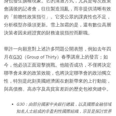
身也發生擴權現象。它的溝通方式，尤其是每次政策
會議後的記者會，往往製造混亂，而非提供清晰有效
的「前瞻性政策指引」。它受公眾的課責性也不足，
分析模型亦亟須更新。雪上加霜的是，還有數位高層
決策者因未經證實的財務違規指控而辭職。
華許一向願意對上述許多問題公開表態，例如去年四
月在
G30
（Group of Thirty）春季講座上的發言；如
今，他必須正面迎擊挑戰。他能否成功，不僅將決定
聯準會未來的政策效能，也將決定聯準會的政治獨立
性，特別是此刻美國經濟困在創新帶來的上行動能，
與高債務、高赤字及高貧富差距的歷史包袱夾縫中。
G30：由部分國家中央銀行總裁，以及國際金融領域
知名人士組成的非盈利性國際組織，宗旨是探討世界