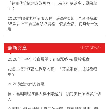
「包租代管龍頭岌岌可危」：為何租約越多，風險越
高？
2026重陽敬老禮金懶人包，最高領5萬！全台各縣市
65歲以上重陽禮金領取資格、發放金額、何時領一次
看
最新文章
/ HOT NEWS /
2026年下半年投資展望：狂熱漲勢 vs 嚴峻現實
友達二把手柯富仁裸辭內幕！「落後群創」成最後稻
草？
2026前進大南方論壇
佳世達集團艦隊無人機小隊起飛！鎖定美日頂級客戶切
入
今周刊30週年特輯｜更好的台灣：回望精彩風雲，預