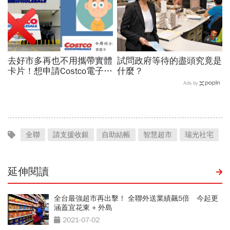
去好市多再也不用攜帶實體
試問政府等待的盡頭究竟是
卡片！想申請Costco電子會
什麼？
員卡 圖文懶人包看這裡
Ads by
全聯
請支援收銀
自助結帳
智慧超市
瑞光社宅
延伸閱讀
全台最強超市再出擊！ 全聯外送業績飆5倍 今起更
涵蓋宜花東 + 外島
2021-07-02