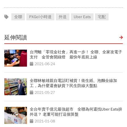
全聯
PXGo!小時達
外送
Uber Eats
宅配
延伸閱讀
台灣離「零現金社會」再進一步！ 全聯、全家攻電子
支付 金管會開綠燈 最快年底前上線
2021-06-24
全聯林敏雄親自電話盯補貨！衛生紙、泡麵全線加
工，為什麼還會缺貨？民生防線大盤點
2021-05-27
全台年賣千億元最強超市 全聯為何還找Uber Eats拚
外送？ 老董可能打這個算盤
2021-01-08