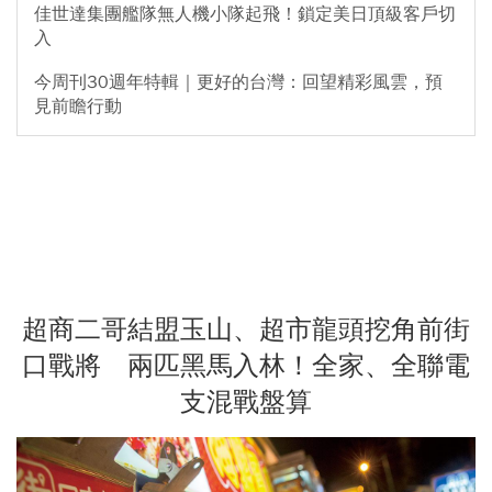
佳世達集團艦隊無人機小隊起飛！鎖定美日頂級客戶切
入
今周刊30週年特輯｜更好的台灣：回望精彩風雲，預
見前瞻行動
超商二哥結盟玉山、超市龍頭挖角前街
口戰將 兩匹黑馬入林！全家、全聯電
支混戰盤算