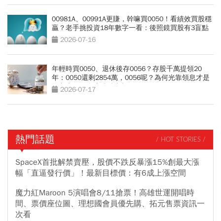
00981A、00991A更賺，幹嘛買0050！看績效買股穩
贏？老手挑投資18年數字一看：後照鏡買股有3盲點
2026-07-16
年輕時買0050、退休後存0056？存股千萬提領20
年：0050還剩2854萬，0056呢？為何光靠領息才是
吃老本…現金流殘酷真相
2026-07-17
熱門話題
/ HOT STORIES /
SpaceX首批解禁賣壓，股價不跌反暴漲15%創最大漲
幅「直逼發行價」！最新目標價：有6成上漲空間
魔力紅Maroon 5演唱會8/11搶票！高雄世運開唱時
間、票價座位圖、理想國會員優先購、拓元售票資訊一
次看