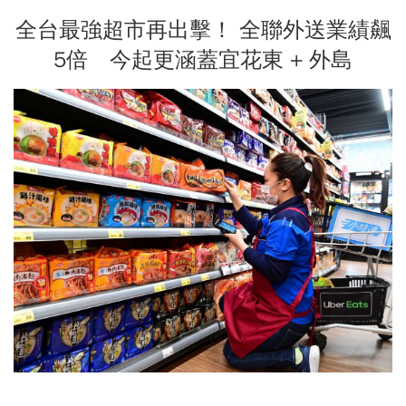
全台最強超市再出擊！ 全聯外送業績飆
5倍 今起更涵蓋宜花東 + 外島