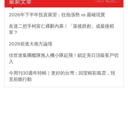
最新文章
/ HOT NEWS /
2026年下半年投資展望：狂熱漲勢 vs 嚴峻現實
友達二把手柯富仁裸辭內幕！「落後群創」成最後稻
草？
2026前進大南方論壇
佳世達集團艦隊無人機小隊起飛！鎖定美日頂級客戶切
入
今周刊30週年特輯｜更好的台灣：回望精彩風雲，預
見前瞻行動