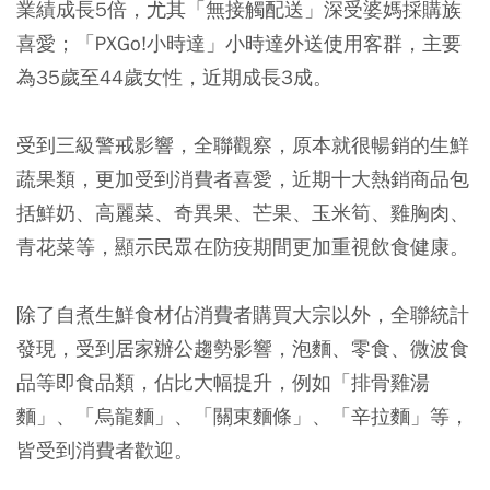
業績成長5倍，尤其「無接觸配送」深受婆媽採購族
喜愛；「PXGo!小時達」小時達外送使用客群，主要
為35歲至44歲女性，近期成長3成。
受到三級警戒影響，全聯觀察，原本就很暢銷的生鮮
蔬果類，更加受到消費者喜愛，近期十大熱銷商品包
括
鮮奶、高麗菜、奇異果、芒果、玉米筍、雞胸肉、
青花菜
等，顯示民眾在防疫期間更加重視飲食健康。
除了自煮生鮮食材佔消費者購買大宗以外，全聯統計
發現，受到居家辦公趨勢影響，泡麵、零食、微波食
品等即食品類，佔比大幅提升，例如「排骨雞湯
麵」、「烏龍麵」、「關東麵條」、「辛拉麵」等，
皆受到消費者歡迎。