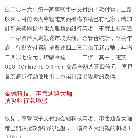
自二○一六年第一家專營電子支付的「歐付寶」上路
以來，目前國內專營電支的機構累積已有七家，若加
計可兼營與提供電支服務的銀行業者，事實上有高達
三十家各路人馬競逐市場大餅。金管會統計，至去年
底，行動支付累計消費達四二三○億元新台幣，年增
二四○七億元，增幅高達一．三二倍；其中，電支
O2O（Online To Offline）交易金額八五四億元，更是
首度超越行動信用卡，市場再度出現新的反轉。
金融科技、零售通路大咖
搶攻銀行老地盤
眼見，專營電子支付的金融科技業者、零售通路大咖
都已開始搶攻銀行的地盤，一場跨界大混戰的劇碼正
上演中。