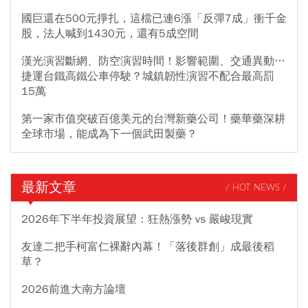
國巨還在500元掙扎，這檔已連6漲「反彈7成」衝千金
股，法人喊到1430元，還有5成空間
漢光演習斷網、防空演習時間！影響範圍、交通異動…
捷運台鐵高鐵公車停駛？城鎮韌性演習不配合最高罰
15萬
第一家市值突破百億美元的台灣新藥公司！藥華藥深耕
全球市場，能成為下一個武田製藥？
最新文章
/ HOT NEWS /
2026年下半年投資展望：狂熱漲勢 vs 嚴峻現實
友達二把手柯富仁裸辭內幕！「落後群創」成最後稻
草？
2026前進大南方論壇