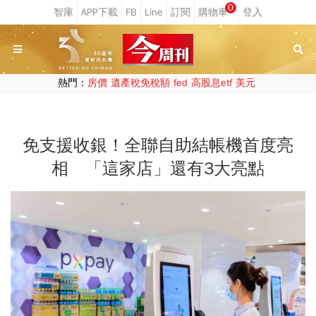
0
熱門：
房價
遺產稅免稅額
fed
高股息etf
美元
免支援收銀！全聯自助結帳機首度亮
相 「這家店」還有3大亮點