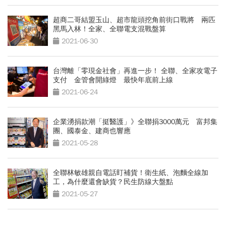
超商二哥結盟玉山、超市龍頭挖角前街口戰將 兩匹
黑馬入林！全家、全聯電支混戰盤算
2021-06-30
台灣離「零現金社會」再進一步！ 全聯、全家攻電子
支付 金管會開綠燈 最快年底前上線
2021-06-24
企業湧捐款潮「挺醫護」》全聯捐3000萬元 富邦集
團、國泰金、建商也響應
2021-05-28
全聯林敏雄親自電話盯補貨！衛生紙、泡麵全線加
工，為什麼還會缺貨？民生防線大盤點
2021-05-27