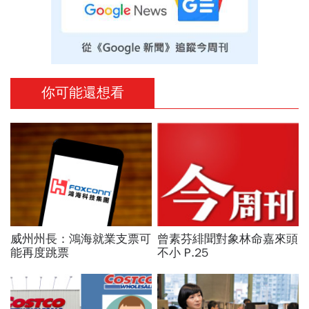
你可能還想看
威州州長：鴻海就業支票可
曾素芬緋聞對象林命嘉來頭
能再度跳票
不小 P.25