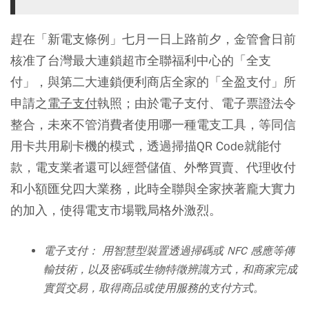
趕在「新電支條例」七月一日上路前夕，金管會日前
核准了台灣最大連鎖超市全聯福利中心的「全支
付」，與第二大連鎖便利商店全家的「全盈支付」所
申請之
電子支付
執照；由於電子支付、電子票證法令
整合，未來不管消費者使用哪一種電支工具，等同信
用卡共用刷卡機的模式，透過掃描QR Code就能付
款，電支業者還可以經營儲值、外幣買賣、代理收付
和小額匯兌四大業務，此時全聯與全家挾著龐大實力
的加入，使得電支市場戰局格外激烈。
電子支付： 用智慧型裝置透過掃碼或 NFC 感應等傳
輸技術，以及密碼或生物特徵辨識方式，和商家完成
實質交易，取得商品或使用服務的支付方式。