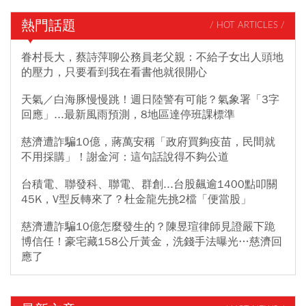
熱門話題
/ HOT ARTICLES /
眷村長大，蔡詩萍聊公務員老父親：不給子女出人頭地
的壓力，只要看到我在看書他就很開心
天氣／白海豚慢慢跳！週日陸警有可能？氣象署「3字
回應」...最新風雨預測，8地區達停班課標準
慈濟遭詐騙10億，蔣萬安稱「政府買夠疫苗，民間就
不用採購」！謝金河：這句話說得不夠公道
台積電、聯發科、聯電、群創...台股飆逾1400點叩關
45K，V型反轉來了？杜金龍先挑2檔「便當股」
慈濟遭詐騙10億怎麼發生的？陳昱瑄律師見證嚴下跪
博信任！豪宅藏158公斤黃金，洗錢手法曝光…慈濟回
應了