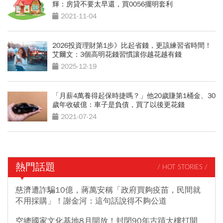
輝：房貸不要太早還，買0056擺明套利
2021-11-04
2026投資理財第1步》比起省錢，更該練習省時間！
艾爾文：3個高明花錢習慣讓你越花越有錢
2025-12-19
「月薪4萬養得起保時捷嗎？」他20歲賺第1桶金、30
歲年收破億：車子是負債，買了以後更花錢
2021-07-24
熱門話題
/ HOT STORIES /
慈濟遭詐騙10億，蔣萬安稱「政府買夠疫苗，民間就
不用採購」！謝金河：這句話說得不夠公道
空總國家文化基地8月開放！封閉90年古蹟大樓打開