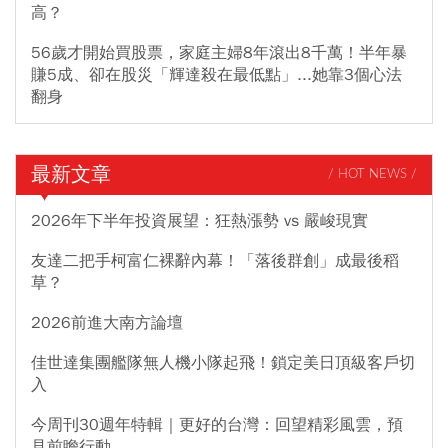
高？
56歲才開始買股票，家庭主婦8年滾出8千萬！半年暴
賺5成、卻在股災「輝達殺在最低點」...她靠3個心法
翻身
最新文章
/ HOT NEWS /
2026年下半年投資展望：狂熱漲勢 vs 嚴峻現實
友達二把手柯富仁裸辭內幕！「落後群創」成最後稻
草？
2026前進大南方論壇
佳世達集團艦隊無人機小隊起飛！鎖定美日頂級客戶切
入
今周刊30週年特輯｜更好的台灣：回望精彩風雲，預
見前瞻行動