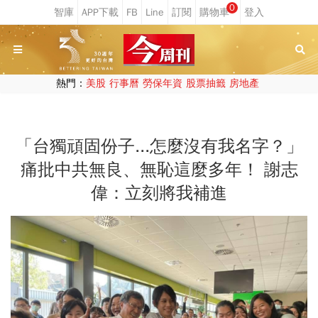
0
熱門：
美股
行事曆
勞保年資
股票抽籤
房地產
「台獨頑固份子...怎麼沒有我名字？」
痛批中共無良、無恥這麼多年！ 謝志
偉：立刻將我補進