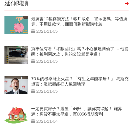
延伸閱讀
最厲害12種存錢方法！帳戶取名、警示密碼、等值換
算、不用提款卡... 面面俱到斬斷購物慾
2021-11-05
買車位有看「坪數登記」嗎？小心被建商偷了.... 他提
醒：被剝兩次皮，你的公設就是車道！
2021-11-05
70％的機率能上火星？「有生之年能移居！」 馬斯克
坦言：沒把握能把人載回地球
2021-11-05
一定要買房子？選屋「4條件」讓你買得起！ 施昇
輝：房貸不要太早還，買0056擺明套利
2021-11-04