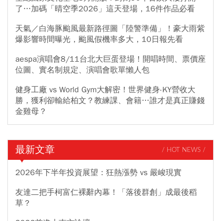
了…加碼「晴空季2026」這天登場，16件作品必看
天氣／白海豚颱風最新路徑圖「陸警準備」！豪大雨紫
爆影響時間曝光，颱風假機率多大，10日報先看
aespa演唱會8/11台北大巨蛋登場！開唱時間、票價座
位圖、實名制規定、演唱會歌單懶人包
健身工廠 vs World Gym大解密！世界健身-KY營收大
勝，獲利卻輸給柏文？教練課、會籍…誰才是真正賺錢
金雞母？
最新文章
/ HOT NEWS /
2026年下半年投資展望：狂熱漲勢 vs 嚴峻現實
友達二把手柯富仁裸辭內幕！「落後群創」成最後稻
草？