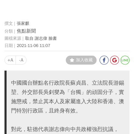
張家麒
焦點新聞
取自 謝志偉 臉書
2021-11-06 11:07
+A
-A
加入收藏
中國國台辦點名行政院長蘇貞昌、立法院長游錫
堃、外交部長吳釗燮為「台獨」的頑固分子，實
施懲戒，禁止其本人及家屬進入大陸和香港、澳
門特別行政區，且終身有效。
對此，駐德代表謝志偉向中共政權強烈抗議，