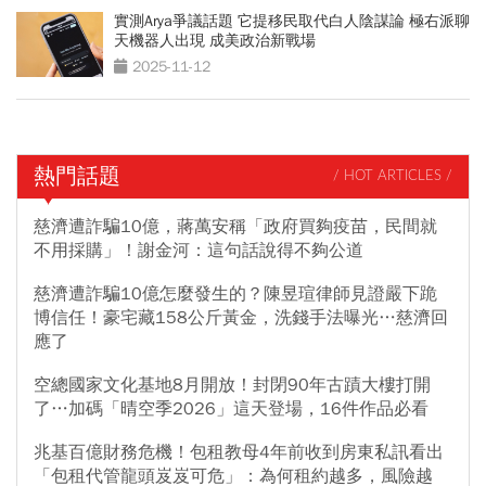
實測Arya爭議話題 它提移民取代白人陰謀論 極右派聊
天機器人出現 成美政治新戰場
2025-11-12
熱門話題
/ HOT ARTICLES /
慈濟遭詐騙10億，蔣萬安稱「政府買夠疫苗，民間就
不用採購」！謝金河：這句話說得不夠公道
慈濟遭詐騙10億怎麼發生的？陳昱瑄律師見證嚴下跪
博信任！豪宅藏158公斤黃金，洗錢手法曝光…慈濟回
應了
空總國家文化基地8月開放！封閉90年古蹟大樓打開
了…加碼「晴空季2026」這天登場，16件作品必看
兆基百億財務危機！包租教母4年前收到房東私訊看出
「包租代管龍頭岌岌可危」：為何租約越多，風險越