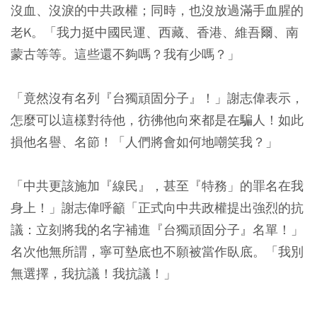
沒血、沒淚的中共政權；同時，也沒放過滿手血腥的
老K。「我力挺中國民運、西藏、香港、維吾爾、南
蒙古等等。這些還不夠嗎？我有少嗎？」
「竟然沒有名列『台獨頑固分子』！」謝志偉表示，
怎麼可以這樣對待他，彷彿他向來都是在騙人！如此
損他名譽、名節！「人們將會如何地嘲笑我？」
「中共更該施加『線民』，甚至『特務」的罪名在我
身上！」謝志偉呼籲「正式向中共政權提出強烈的抗
議：立刻將我的名字補進『台獨頑固分子』名單！」
名次他無所謂，寧可墊底也不願被當作臥底。「我別
無選擇，我抗議！我抗議！」