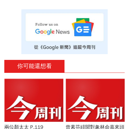
你可能還想看
兩位顏太太 P.119
曾素芬緋聞對象林命嘉來頭