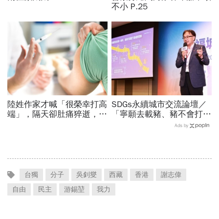
不小 P.25
陸姓作家才喊「很榮幸打高
SDGs永續城市交流論壇／
端」，隔天卻肚痛猝逝，來
「寧願去載豬、豬不會打
自馬來西亞的他積極參與社
1999」翻轉客運司機荒！
Ads by
會運動
桃園市4大倡議，重構公共
運輸DNA
台獨
分子
吳釗燮
西藏
香港
謝志偉
自由
民主
游錫堃
我力