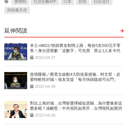
實聯制
社交距離APP
口罩
防疫
社區流行
與病毒共存
延伸閱讀
本土+8822/快篩實名制明上路，每份5支500元不零
售！身分證尾數「這數字」可先買 禁止1人多卡代
領
2022-04-27
疫情匯報／蔡英文啟動4大防疫新措施、柯文哲：必
要時軟性封城！侯友宜提「每天快篩陰就可出門」
2022-04-26
對比上海封城，台灣卻選擇縮短居隔，為什麼會差這
麼多呢？涂醒哲：中共視民如草芥，台灣視民如寶貝
2022-04-26