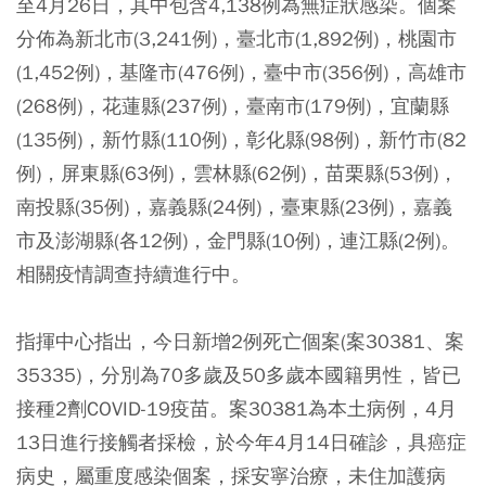
至4月26日，其中包含4,138例為無症狀感染。個案
分佈為新北市(3,241例)，臺北市(1,892例)，桃園市
(1,452例)，基隆市(476例)，臺中市(356例)，高雄市
(268例)，花蓮縣(237例)，臺南市(179例)，宜蘭縣
(135例)，新竹縣(110例)，彰化縣(98例)，新竹市(82
例)，屏東縣(63例)，雲林縣(62例)，苗栗縣(53例)，
南投縣(35例)，嘉義縣(24例)，臺東縣(23例)，嘉義
市及澎湖縣(各12例)，金門縣(10例)，連江縣(2例)。
相關疫情調查持續進行中。
指揮中心指出，今日新增2例死亡個案(案30381、案
35335)，分別為70多歲及50多歲本國籍男性，皆已
接種2劑COVID-19疫苗。案30381為本土病例，4月
13日進行接觸者採檢，於今年4月14日確診，具癌症
病史，屬重度感染個案，採安寧治療，未住加護病