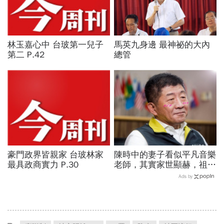
林玉嘉心中 台玻第一兒子
馬英九身邊 最神祕的大內
第二 P.42
總管
豪門政界皆親家 台玻林家
陳時中的妻子看似平凡音樂
最具政商實力 P.30
老師，其實家世顯赫，祖父
創辦高醫！大學同學揭底
Ads by
「陳時中戀愛史」