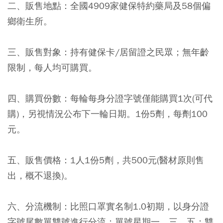
二、販售地點：全國4909家健保特約藥局及58個偏
鄉衛生所。
三、販售對象：持有健保卡/居留證之民眾；無年齡
限制，每人均可購買。
四、購買份數：每輪每身分證字號僅能購買1次(可代
購)，另視情況公布下一輪日期。1份5劑，每劑100
元。
五、販售價格：1人1份5劑，共500元(醫材原則售
出，概不退換)。
六、分流機制：比照口罩實名制1.0初期，以身分證
字號尾數單雙號進行分流；單號星期一、三、五；雙