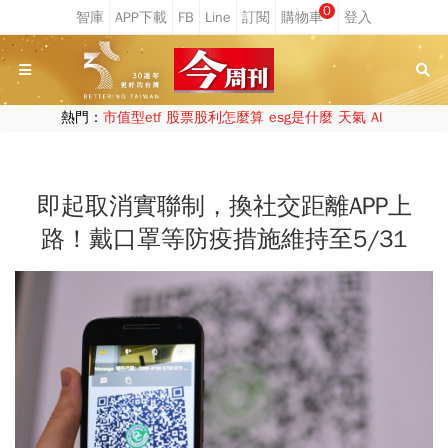
0
熱門：
市值型etf
股票股利怎麼算
esg是什麼
天氣
AI
即起取消實聯制，換社交距離APP上
路！戴口罩等防疫措施維持至5/31