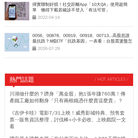
掃實聯制好煩！社交距離App「10大QA」使用超簡
單 懶得下載若確診不登入「有法可管」
2022-04-14
0056、00878、00919、00918、00713...高股息誰
最抗跌？8檔ETF「抗跌基因」一表看：台股震盪盤怎
麼買？
2026-07-29
熱門話題
/ HOT ARTICLES /
川湖做什麼的？躋身「萬金股」抱1張年賺760萬！傳
產鐵工廠如何翻身「只有兩根鐵憑什麼賣這麼貴」？
《吉伊卡哇》電影7/31上映！威秀影城特典、預售套
票…販售資訊整理，討伐棒+小卡必收、上映戲院一文
看