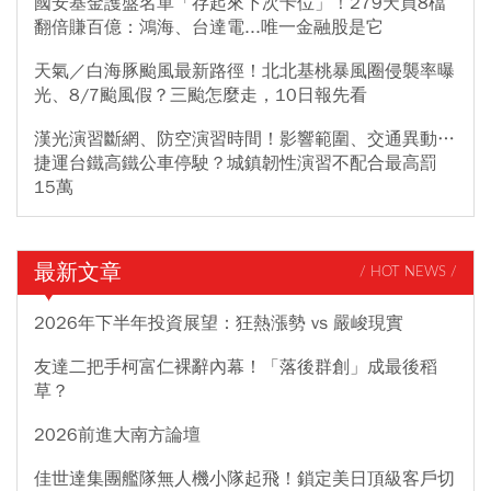
國安基金護盤名單「存起來下次卡位」！279天買8檔
翻倍賺百億：鴻海、台達電...唯一金融股是它
天氣／白海豚颱風最新路徑！北北基桃暴風圈侵襲率曝
光、8/7颱風假？三颱怎麼走，10日報先看
漢光演習斷網、防空演習時間！影響範圍、交通異動…
捷運台鐵高鐵公車停駛？城鎮韌性演習不配合最高罰
15萬
最新文章
/ HOT NEWS /
2026年下半年投資展望：狂熱漲勢 vs 嚴峻現實
友達二把手柯富仁裸辭內幕！「落後群創」成最後稻
草？
2026前進大南方論壇
佳世達集團艦隊無人機小隊起飛！鎖定美日頂級客戶切