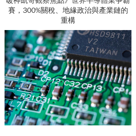
暖神凱哥觀察焦點》世界半導體業爭霸
賽，300%關稅、地緣政治與產業鏈的
重構