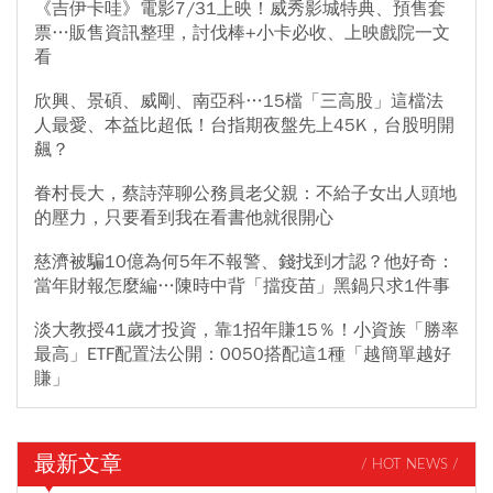
《吉伊卡哇》電影7/31上映！威秀影城特典、預售套
票…販售資訊整理，討伐棒+小卡必收、上映戲院一文
看
欣興、景碩、威剛、南亞科…15檔「三高股」這檔法
人最愛、本益比超低！台指期夜盤先上45K，台股明開
飆？
眷村長大，蔡詩萍聊公務員老父親：不給子女出人頭地
的壓力，只要看到我在看書他就很開心
慈濟被騙10億為何5年不報警、錢找到才認？他好奇：
當年財報怎麼編…陳時中背「擋疫苗」黑鍋只求1件事
淡大教授41歲才投資，靠1招年賺15％！小資族「勝率
最高」ETF配置法公開：0050搭配這1種「越簡單越好
賺」
最新文章
/ HOT NEWS /