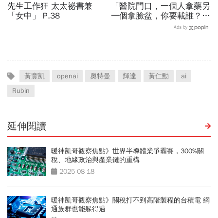
先生工作狂 太太祕書兼
「醫院門口，一個人拿藥另
「女中」 P.38
一個拿臉盆，你要載誰？」
一個計程車司機給我們上了
Ads by
13年的MBA課
黃豐凱
openai
奧特曼
輝達
黃仁勳
ai
Rubin
延伸閱讀
暖神凱哥觀察焦點》世界半導體業爭霸賽，300%關
稅、地緣政治與產業鏈的重構
2025-08-18
暖神凱哥觀察焦點》關稅打不到高階製程的台積電 網
通族群也能躲得過