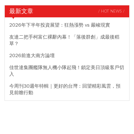
最新文章
/ HOT NEWS /
2026年下半年投資展望：狂熱漲勢 vs 嚴峻現實
友達二把手柯富仁裸辭內幕！「落後群創」成最後稻
草？
2026前進大南方論壇
佳世達集團艦隊無人機小隊起飛！鎖定美日頂級客戶切
入
今周刊30週年特輯｜更好的台灣：回望精彩風雲，預
見前瞻行動