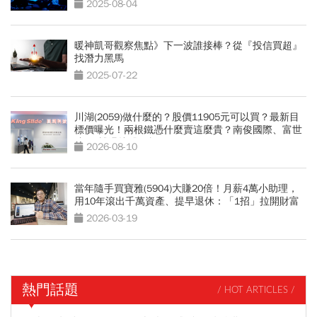
2025-08-04
暖神凱哥觀察焦點》下一波誰接棒？從『投信買超』
找潛力黑馬
2025-07-22
川湖(2059)做什麼的？股價11905元可以買？最新目
標價曝光！兩根鐵憑什麼賣這麼貴？南俊國際、富世
達...3檔滑軌股解析
2026-08-10
當年隨手買寶雅(5904)大賺20倍！月薪4萬小助理，
用10年滾出千萬資產、提早退休：「1招」拉開財富
差距
2026-03-19
熱門話題
/ HOT ARTICLES /