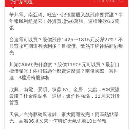
熱門話題
/ HOT STORIES /
華邦電、南亞科、旺宏…記憶體股又飆漲停要買誰？半
年報勝利組是它！外資買超快6萬張、這檔連砍6.2萬
張
台達電可以買？股價漲停1425→1815元反彈27%！不
只營收可期還有啥利多？目標價、散熱王牌神秘面紗曝
光
川湖(2059)做什麼的？股價11905元可以買？最新目
標價曝光！兩根鐵憑什麼賣這麼貴？南俊國際、富世
達...3檔滑軌股解析
欣興、南電、景碩、臻鼎-KY、金居、尖點...PCB買誰
最賺？杜金龍點名「這檔」爆炸性強漲，11月末升段
首選
天氣／白海豚颱風遠離，豪大雨還沒完！雨區熱點曝
光、高溫36度又來…何時好天氣先看10日預報