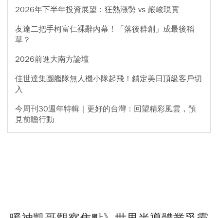
2026年下半年投資展望：狂熱漲勢 vs 嚴峻現實
友達二把手柯富仁裸辭內幕！「落後群創」成最後稻
草？
2026前進大南方論壇
佳世達集團艦隊無人機小隊起飛！鎖定美日頂級客戶切
入
今周刊30週年特輯｜更好的台灣：回望精彩風雲，預
見前瞻行動