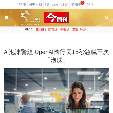
0
熱門：
鋼鐵股
富邦金
開發金
鴻海
升息
AI泡沫警鐘 OpenAI執行長15秒急喊三次
「泡沫」