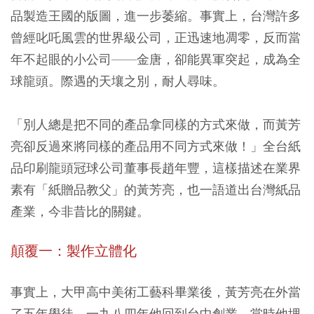
品製造王國的版圖，進一步萎縮。事實上，台灣許多
曾經叱吒風雲的世界級公司，正迅速地凋零，反而當
年不起眼的小公司——金唐，卻能異軍突起，成為全
球龍頭。際遇的天壤之別，耐人尋味。
「別人總是把不同的產品拿同樣的方式來做，而黃芳
亮卻反過來將同樣的產品用不同方式來做！」全台紙
品印刷龍頭冠球公司董事長趙年豐，這樣描述在業界
素有「紙贈品教父」的黃芳亮，也一語道出台灣紙品
產業，今非昔比的關鍵。
顛覆一：製作立體化
事實上，大甲高中美術工藝科畢業後，黃芳亮在外當
了五年學徒，一九八四年他回到台中創業，當時他埋