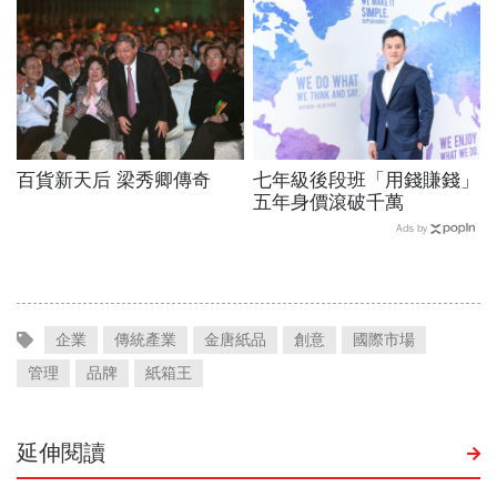
現...網路書店老大哥怎麼
了？
百貨新天后 梁秀卿傳奇
七年級後段班「用錢賺錢」
五年身價滾破千萬
Ads by
企業
傳統產業
金唐紙品
創意
國際市場
管理
品牌
紙箱王
延伸閱讀