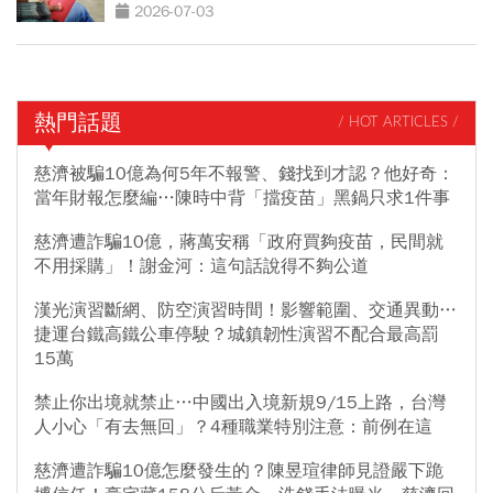
包
2026-07-03
熱門話題
/ HOT ARTICLES /
慈濟被騙10億為何5年不報警、錢找到才認？他好奇：
當年財報怎麼編…陳時中背「擋疫苗」黑鍋只求1件事
慈濟遭詐騙10億，蔣萬安稱「政府買夠疫苗，民間就
不用採購」！謝金河：這句話說得不夠公道
漢光演習斷網、防空演習時間！影響範圍、交通異動…
捷運台鐵高鐵公車停駛？城鎮韌性演習不配合最高罰
15萬
禁止你出境就禁止…中國出入境新規9/15上路，台灣
人小心「有去無回」？4種職業特別注意：前例在這
慈濟遭詐騙10億怎麼發生的？陳昱瑄律師見證嚴下跪