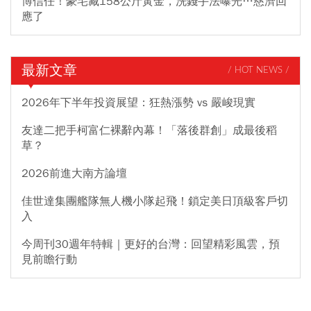
博信任！豪宅藏158公斤黃金，洗錢手法曝光…慈濟回
應了
最新文章
/ HOT NEWS /
2026年下半年投資展望：狂熱漲勢 vs 嚴峻現實
友達二把手柯富仁裸辭內幕！「落後群創」成最後稻
草？
2026前進大南方論壇
佳世達集團艦隊無人機小隊起飛！鎖定美日頂級客戶切
入
今周刊30週年特輯｜更好的台灣：回望精彩風雲，預
見前瞻行動