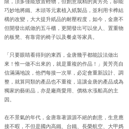
限，頂多僅能放置輕物，但創意成精的黃芳亮，卻能
巧妙地將鐵、木頭等元素植入紙製品，並利用卡榫結
構的改變，大大提升紙品的耐壓程度，如今，金唐不
但開發出紙做的五斗櫃，更開發出可以坐人、置重物
的板凳、有靠背的椅子以及餐桌等家具。
「只要眼睛看得到的東西，金唐幾乎都能設法做出
來！惟一做不出來的，就是重複的作品！」黃芳亮自
信滿滿地說，他們每接一次單，必定會重新設計、調
整，就算同類的產品也不重複，這讓金唐的產品成為
獨家的藝術品，亦是廠商愛用、價格水漲船高的主
因。
在不景氣的年代，金唐靠著源源不絕的創意，生意應
接不暇，不但是國內高鐵、台鐵、長榮航空、大甲媽