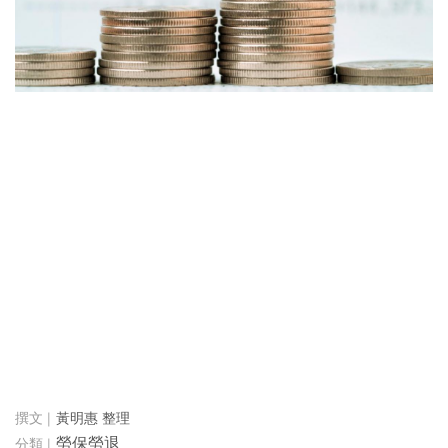
黃明惠 整理
勞保勞退