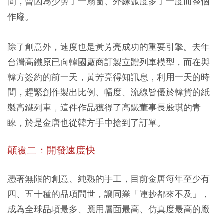
間，曾因為少剪了一扇窗、外緣弧度多了一度而整個
作廢。
除了創意外，速度也是黃芳亮成功的重要引擎。去年
台灣高鐵原已向韓國廠商訂製立體列車模型，而在與
韓方簽約的前一天，黃芳亮得知訊息，利用一天的時
間，趕緊創作製出比例、幅度、流線皆優於韓貨的紙
製高鐵列車，這件作品獲得了高鐵董事長殷琪的青
睞，於是金唐也從韓方手中搶到了訂單。
顛覆二：開發速度快
憑著無限的創意、純熟的手工，目前金唐每年至少有
四、五十種的品項問世，讓同業「連抄都來不及」，
成為全球品項最多、應用層面最高、仿真度最高的廠