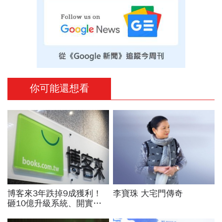
你可能還想看
博客來3年跌掉9成獲利！
李寶珠 大宅門傳奇
砸10億升級系統、開實體
店，空有千萬流量卻難變