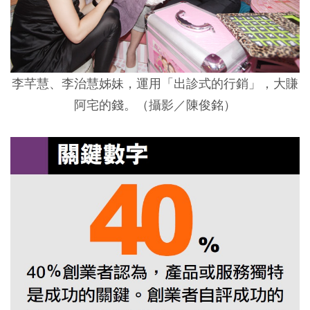
李芊慧、李治慧姊妹，運用「出診式的行銷」，大賺
阿宅的錢。（攝影／陳俊銘）