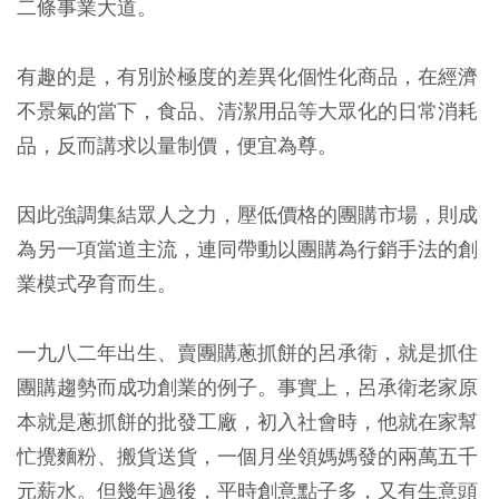
二條事業大道。
有趣的是，有別於極度的差異化個性化商品，在經濟
不景氣的當下，食品、清潔用品等大眾化的日常消耗
品，反而講求以量制價，便宜為尊。
因此強調集結眾人之力，壓低價格的團購市場，則成
為另一項當道主流，連同帶動以團購為行銷手法的創
業模式孕育而生。
一九八二年出生、賣團購蔥抓餅的呂承衛，就是抓住
團購趨勢而成功創業的例子。事實上，呂承衛老家原
本就是蔥抓餅的批發工廠，初入社會時，他就在家幫
忙攪麵粉、搬貨送貨，一個月坐領媽媽發的兩萬五千
元薪水。但幾年過後，平時創意點子多，又有生意頭