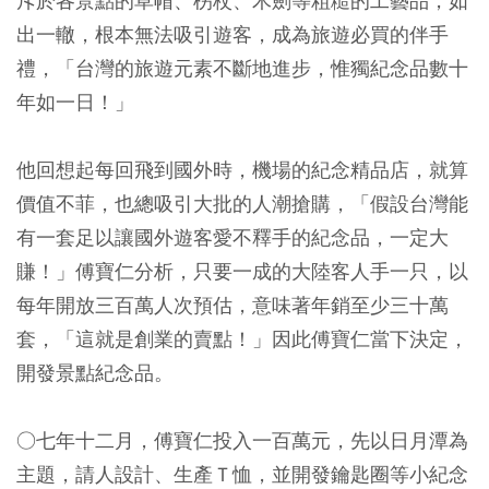
斥於各景點的草帽、柺杖、木劍等粗糙的工藝品，如
出一轍，根本無法吸引遊客，成為旅遊必買的伴手
禮，「台灣的旅遊元素不斷地進步，惟獨紀念品數十
年如一日！」
他回想起每回飛到國外時，機場的紀念精品店，就算
價值不菲，也總吸引大批的人潮搶購，「假設台灣能
有一套足以讓國外遊客愛不釋手的紀念品，一定大
賺！」傅寶仁分析，只要一成的大陸客人手一只，以
每年開放三百萬人次預估，意味著年銷至少三十萬
套，「這就是創業的賣點！」因此傅寶仁當下決定，
開發景點紀念品。
○七年十二月，傅寶仁投入一百萬元，先以日月潭為
主題，請人設計、生產Ｔ恤，並開發鑰匙圈等小紀念