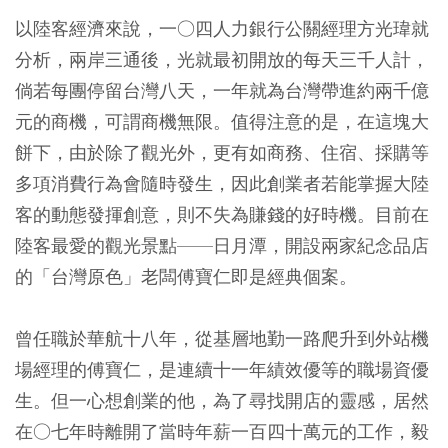
以陸客經濟來說，一○四人力銀行公關經理方光瑋就
分析，兩岸三通後，光就最初開放的每天三千人計，
倘若每團停留台灣八天，一年就為台灣帶進約兩千億
元的商機，可謂商機無限。值得注意的是，在這塊大
餅下，由於除了觀光外，更有如商務、住宿、採購等
多項消費行為會隨時發生，因此創業者若能掌握大陸
客的動態發揮創意，則不失為賺錢的好時機。目前在
陸客最愛的觀光景點——日月潭，開設兩家紀念品店
的「台灣原色」老闆傅寶仁即是經典個案。
曾任職於華航十八年，從基層地勤一路爬升到外站機
場經理的傅寶仁，是連續十一年績效優等的職場資優
生。但一心想創業的他，為了尋找開店的靈感，居然
在○七年時離開了當時年薪一百四十萬元的工作，毅