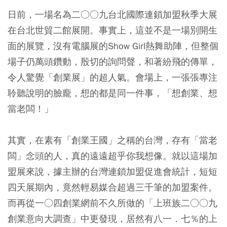
日前，一場名為二○○九台北國際連鎖加盟秋季大展
在台北世貿二館展開。事實上，這並不是一場別開生
面的展覽，沒有電腦展的Show Girl熱舞助陣，但整個
場子仍萬頭鑽動，殷切的詢問聲，和著紛飛的傳單，
令人驚覺「創業展」的超人氣。會場上，一張張專注
聆聽說明的臉龐，想的都是同一件事，「想創業、想
當老闆！」
其實，在素有「創業王國」之稱的台灣，存有「當老
闆」念頭的人，真的遠遠超乎你我想像。就以這場加
盟展來說，據主辦的台灣連鎖加盟促進會統計，短短
四天展期內，竟然輕易媒合超過三千筆的加盟案件。
而再從一○四創業網前不久所做的「上班族二○○九
創業意向大調查」中更發現，居然有八一．七％的上