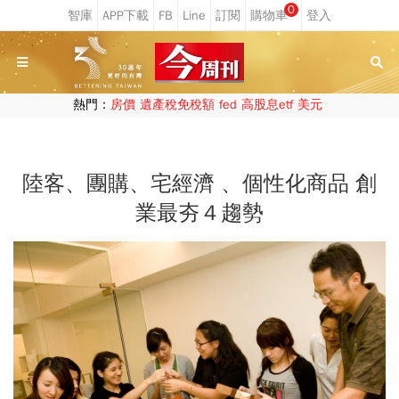
0
熱門：
房價
遺產稅免稅額
fed
高股息etf
美元
陸客、團購、宅經濟 、個性化商品 創
業最夯４趨勢