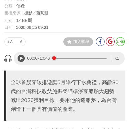
傳產
攝影／蕭芃凱
1488期
2025-06-25 09:21
+A
-A
加入收藏
00:00
/10:46
x1
全球首艘零碳排遊艇5月舉行下水典禮，高齡80
歲的台灣科技教父施振榮瞄準淨零船舶大趨勢，
喊出2026獲利目標，要用他的造船夢，為台灣
創造下一個具有價值的產業。