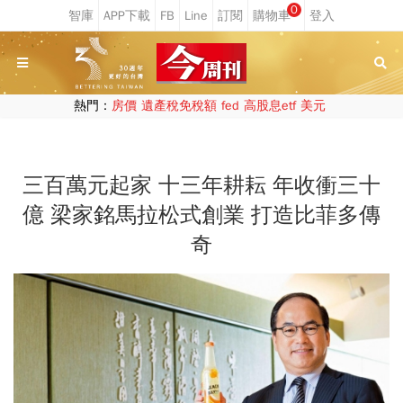
0
熱門：
房價
遺產稅免稅額
fed
高股息etf
美元
三百萬元起家 十三年耕耘 年收衝三十
億 梁家銘馬拉松式創業 打造比菲多傳
奇