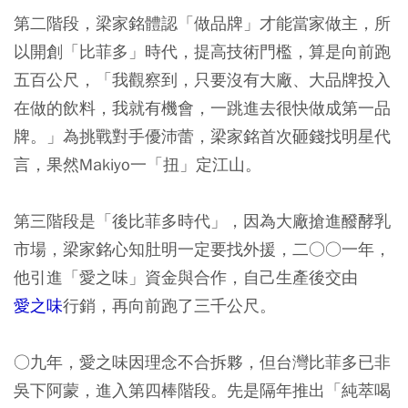
第二階段，梁家銘體認「做品牌」才能當家做主，所
以開創「比菲多」時代，提高技術門檻，算是向前跑
五百公尺，「我觀察到，只要沒有大廠、大品牌投入
在做的飲料，我就有機會，一跳進去很快做成第一品
牌。」為挑戰對手優沛蕾，梁家銘首次砸錢找明星代
言，果然Makiyo一「扭」定江山。
第三階段是「後比菲多時代」，因為大廠搶進醱酵乳
市場，梁家銘心知肚明一定要找外援，二○○一年，
他引進「愛之味」資金與合作，自己生產後交由
愛之味
行銷，再向前跑了三千公尺。
○九年，愛之味因理念不合拆夥，但台灣比菲多已非
吳下阿蒙，進入第四棒階段。先是隔年推出「純萃喝