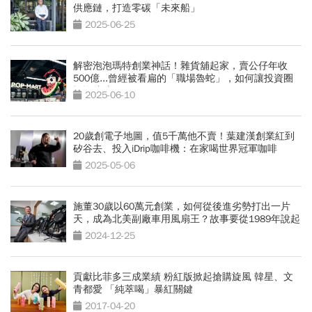
供應鏈，打造零碳「未來船」
2025-06-25
解密泡泡瑪特創業神話！雜貨舖起家，賣公仔年收
500億...曾經被看扁的「職場魯蛇」，如何讓投資圈
懊悔連連
2025-06-10
20歲創電子地圖，值5千萬他不賣！葉建漢創業紅到
矽谷去、投入iDrip咖啡機：在家喝世界冠軍咖啡
2025-05-06
施董30歲以60萬元創業，如何從後進劣勢打出一片
天，成為北美副廠車用風扇王？故事要從1989年說起
2024-12-25
貢獻比菲多三成業績 粉紅版掀起搶購旋風 韓星、文
青都愛 「純萃喝」暴紅關鍵
2017-04-20