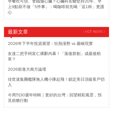
早餐吃可頌、拿鐵傷心臟？心臟科名醫堅持20年、早
上9點前不做「5件事」：喝咖啡前先喝「這1杯」更護
心
最新文章
/ HOT NEWS /
2026年下半年投資展望：狂熱漲勢 vs 嚴峻現實
友達二把手柯富仁裸辭內幕！「落後群創」成最後稻
草？
2026前進大南方論壇
佳世達集團艦隊無人機小隊起飛！鎖定美日頂級客戶切
入
今周刊30週年特輯｜更好的台灣：回望精彩風雲，預
見前瞻行動