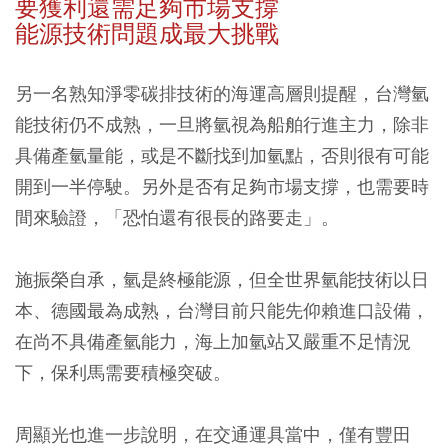
要獲利還需足夠市場支撐
能源技術問題成最大挑戰
另一名熟知淨零碳排技術的海運高層則提醒，台灣氫
能技術仍不成熟，一旦將氫視為船舶行進主力，除非
具備產氫量能，或是不斷找到加氫點，否則很有可能
開到一半停駛。另外是否有足夠市場支撐，也需要時
間來驗證，「恐怕還有很長的路要走」。
施振榮自承，氫是終極能源，但全世界氫能技術以日
本、德國最為成熟，台灣目前只能先仰賴進口設備，
在尚不具備產氫能力，海上加氫站又嚴重不足情況
下，保利馬需要積極突破。
周顯光也進一步說明，在交通運具當中，僅有豐田