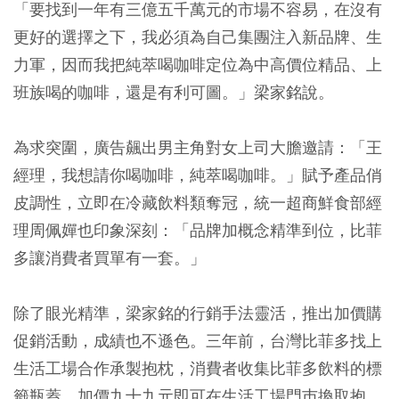
「要找到一年有三億五千萬元的市場不容易，在沒有
更好的選擇之下，我必須為自己集團注入新品牌、生
力軍，因而我把純萃喝咖啡定位為中高價位精品、上
班族喝的咖啡，還是有利可圖。」梁家銘說。
為求突圍，廣告飆出男主角對女上司大膽邀請：「王
經理，我想請你喝咖啡，純萃喝咖啡。」賦予產品俏
皮調性，立即在冷藏飲料類奪冠，統一超商鮮食部經
理周佩嬋也印象深刻：「品牌加概念精準到位，比菲
多讓消費者買單有一套。」
除了眼光精準，梁家銘的行銷手法靈活，推出加價購
促銷活動，成績也不遜色。三年前，台灣比菲多找上
生活工場合作承製抱枕，消費者收集比菲多飲料的標
籤瓶蓋，加價九十九元即可在生活工場門巿換取抱