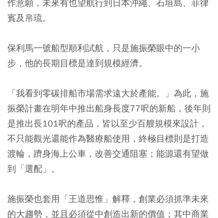
作意願，未來有也望航行到日本沖繩、石垣島、菲律
賓及帛琉。
保利馬一號船型順利試航，只是施振榮眼中的一小
步，他的長期目標是達到規模經濟。
「我看到零碳排船市場需求遠大於產能。」為此，施
振榮計畫在明年中推出船身長度77呎的新船，後年則
是推出長101呎的產品，皆以至少百艘規模來設計，
不只能觀光還能作為醫療船使用，終極目標則是打造
渡輪，躋身海上公車，改善交通阻塞；能源還有望做
到「選配」。
施振榮也套用「王道思惟」解釋，創業必須抓準未來
的大趨勢，並且必須從中創造出新的價值；其中商業