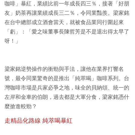
咖啡」暴紅，業績比前一年成長四三％，接著「好朋
友」奶茶再讓業績成長三二％，令同業豔羨。梁家銘
在台中總部成立酒會當天，就被食品業同行圍起來
「虧」：「愛之味董事長陳哲芳是不是退出得太早了
呀！」
梁家銘逆勢操作的衝勁與手法，讓他在業界打響名
號，最令同業驚奇的是推出「純萃喝」咖啡系列。台
灣咖啡市場是兵家必爭之地，味全的貝納頌、統一的
左岸和金車的伯朗，過去都是大軍分食，梁家銘憑什
麼搶進較勁？
走精品化路線 純萃喝暴紅