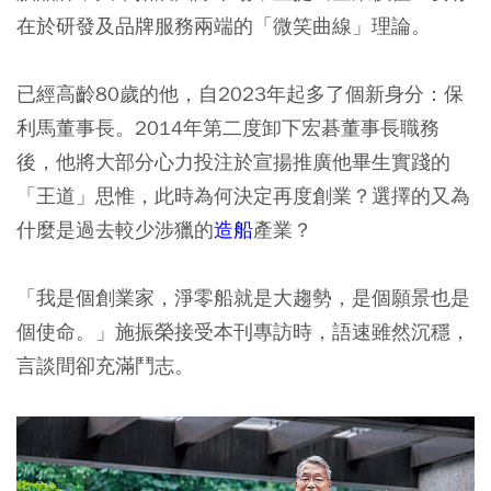
在於研發及品牌服務兩端的「微笑曲線」理論。
已經高齡80歲的他，自2023年起多了個新身分：保
利馬董事長。2014年第二度卸下宏碁董事長職務
後，他將大部分心力投注於宣揚推廣他畢生實踐的
「王道」思惟，此時為何決定再度創業？選擇的又為
什麼是過去較少涉獵的
造船
產業？
「我是個創業家，淨零船就是大趨勢，是個願景也是
個使命。」施振榮接受本刊專訪時，語速雖然沉穩，
言談間卻充滿鬥志。