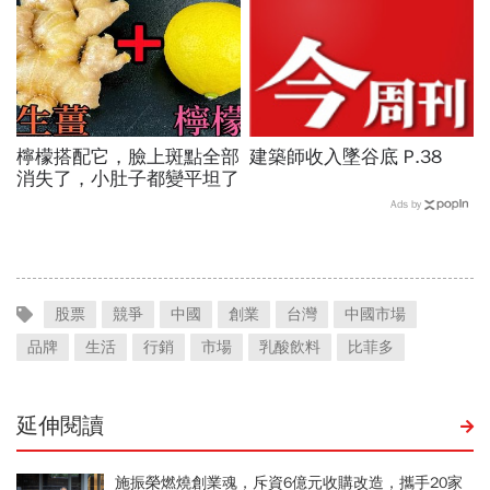
檸檬搭配它，臉上斑點全部
建築師收入墜谷底 P.38
消失了，小肚子都變平坦了
Ads by
股票
競爭
中國
創業
台灣
中國市場
品牌
生活
行銷
市場
乳酸飲料
比菲多
延伸閱讀
施振榮燃燒創業魂，斥資6億元收購改造，攜手20家