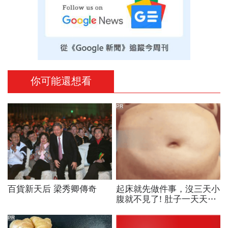
你可能還想看
PR
百貨新天后 梁秀卿傳奇
起床就先做件事，沒三天小
腹就不見了! 肚子一天天變
小！
PR