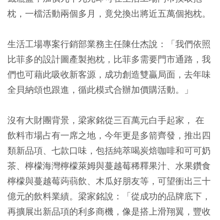
枕，一檔活動兩個多月，竟兌換出將近五萬個抱枕。
生活工場專案行銷部業務主任陳仕杰說：「我們依照
比菲多的設計圖產製抱枕，比菲多需要門市通路，我
們也可藉此吸收新客源，成功創造雙贏局面，去年味
全貝納頌也跟進，循此模式合辦加價購活動。」
沒有大財團背景，梁家銘從三百萬元白手起家， 在
飲料市場占有一席之地，今年更是多箭齊發，推出四
類新品項、七款口味，包括純萃喝炭焙咖啡和可可奶
茶、檸檬海灣檸檬萊姆與蔓越莓稀釋果汁、水果鑽食
檸檬與蔓越莓蒟蒻飲、木瓜好朋友等，可望衝出三十
億元的飲料業績。梁家銘說：「從成功的品牌底下，
再擴展出新品項的利多商機，像是搭上滑翔翼，豐收