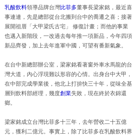
乳酸飲料
領導品牌台灣
比菲多
董事長梁家銘，最近喜
事連連，先是總部從台北搬到台中的喬遷之喜；接著
展開祖厝「大甲梁氏古宅」 修復計畫；而他的事業
也邁入新階段，一改過去每年推一項新品，今年四項
新品齊發，加上去年進軍中國，可望有番新氣象。
在台中新總部辦公室，梁家銘看著窗外車水馬龍的台
灣大道，內心浮現難以形容的心情。出身台中大甲，
在中部完成學業後，他北上打拚快三十年，從味全基
層到飲料部經理，幾度
創業
失敗，現在終於衣錦還
鄉。
梁家銘成立台灣比菲多十三年，去年營收二十五億
元，獲利二億元。事實上，除了比菲多在乳酸飲料界