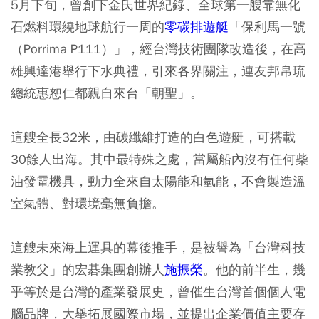
5月下旬，曾創下金氏世界紀錄、全球第一艘靠無化
石燃料環繞地球航行一周的
零碳排遊艇
「保利馬一號
（Porrima P111）」，經台灣技術團隊改造後，在高
雄興達港舉行下水典禮，引來各界關注，連友邦帛琉
總統惠恕仁都親自來台「朝聖」。
這艘全長32米，由碳纖維打造的白色遊艇，可搭載
30餘人出海。其中最特殊之處，當屬船內沒有任何柴
油發電機具，動力全來自太陽能和氫能，不會製造溫
室氣體、對環境毫無負擔。
這艘未來海上運具的幕後推手，是被譽為「台灣科技
業教父」的宏碁集團創辦人
施振榮
。他的前半生，幾
乎等於是台灣的產業發展史，曾催生台灣首個個人電
腦品牌，大舉拓展國際市場，並提出企業價值主要存