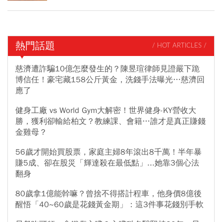
熱門話題
/ HOT ARTICLES /
慈濟遭詐騙10億怎麼發生的？陳昱瑄律師見證嚴下跪
博信任！豪宅藏158公斤黃金，洗錢手法曝光…慈濟回
應了
健身工廠 vs World Gym大解密！世界健身-KY營收大
勝，獲利卻輸給柏文？教練課、會籍…誰才是真正賺錢
金雞母？
56歲才開始買股票，家庭主婦8年滾出8千萬！半年暴
賺5成、卻在股災「輝達殺在最低點」...她靠3個心法
翻身
80歲拿1億能幹嘛？曾捨不得搭計程車，他身價8億後
醒悟「40~60歲是花錢黃金期」：這3件事花錢別手軟