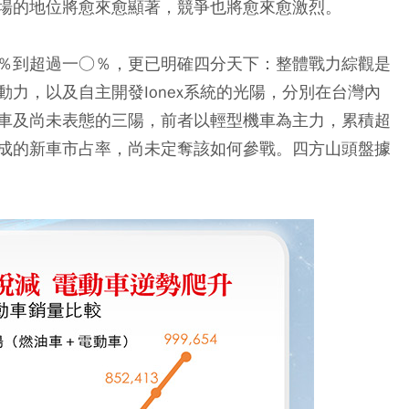
場的地位將愈來愈顯著，競爭也將愈來愈激烈。
％到
超過一○％
，更已明確四分天下：整體戰力綜觀是
動力
，以及自主開發Ionex系統的
光陽
，分別在台灣內
車
及尚未表態的
三陽
，前者以輕型機車為主力，累積超
成的新車市占率，尚未定奪該如何參戰。四方山頭盤據