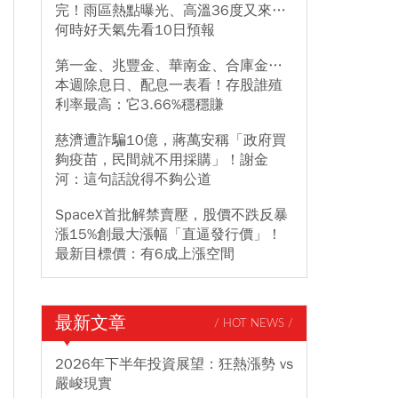
完！雨區熱點曝光、高溫36度又來…
何時好天氣先看10日預報
第一金、兆豐金、華南金、合庫金…
本週除息日、配息一表看！存股誰殖
利率最高：它3.66%穩穩賺
慈濟遭詐騙10億，蔣萬安稱「政府買
夠疫苗，民間就不用採購」！謝金
河：這句話說得不夠公道
SpaceX首批解禁賣壓，股價不跌反暴
漲15%創最大漲幅「直逼發行價」！
最新目標價：有6成上漲空間
最新文章
/ HOT NEWS /
2026年下半年投資展望：狂熱漲勢 vs
嚴峻現實