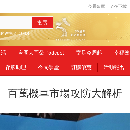
搜尋
股票抽籤
00929
生活
今周大耳朵 Podcast
富足今周起
幸福熟
存股助理
今周學堂
訂購優惠
活動報名
百萬機車市場攻防大解析