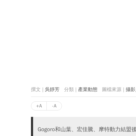
吳靜芳
產業動態
攝影
+A
-A
Gogoro和山葉、宏佳騰、摩特動力結