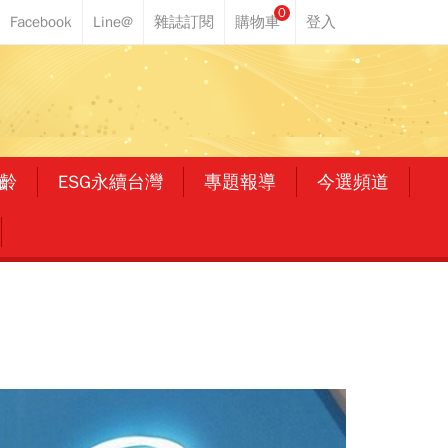
0
齡
ESG永續台灣
專題報導
今選頻道