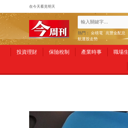
在今天看見明天
熱門：
台積電
兆豐金配息
航運股走勢
投資理財
保險稅制
產業時事
職場