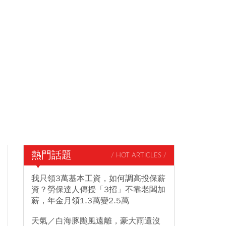
熱門話題
/ HOT ARTICLES /
我只領3萬基本工資，如何調高投保薪
資？勞保達人傳授「3招」不靠老闆加
薪，年金月領1.3萬變2.5萬
天氣／白海豚颱風遠離，豪大雨還沒