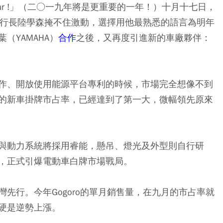
mportant year !」（二○一九年將是更重要的一年！）十月十七日，
行長陸學森
掩不住激動，選擇用他最熟悉的語言為明年
（YAMAHA）
合作
之後，又再度引進
新的車廠夥伴：
作、開放使用能源平台專利的時候，市場完全想像不到
的新車掛牌市占率，已經達到了第一大，微幅領先原來
與動力系統將採用睿能，懸吊、燈光及外型則自行研
，正式引爆電動車白牌市場戰局。
先行。今年Gogoro的單月銷售量，在九月的市占率就
硬是逆勢上漲。