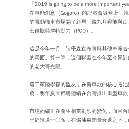
「2019 is going to be a more i
在
睿能創意（Gogoro）
的記者會舞台上，
執
的
電動機車市場
開了新局：繼九月睿能與山葉
宏佳騰與摩特動力（PGO）
。
這是今年一月，陸學森宣布將與其他車廠合
的局面。算一算，這個聯盟在今年至今累計
的老大哥
光陽
。
這三家陸學森的盟友，在新車款的核心電池
發，明年夏天都將陸續在台灣推出重型車款
市場的確正在產生相當劇烈的變化，而且台灣
已經進逼一○％，在燃油車銷量衰退之下，