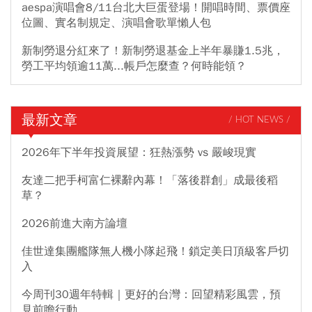
aespa演唱會8/11台北大巨蛋登場！開唱時間、票價座
位圖、實名制規定、演唱會歌單懶人包
新制勞退分紅來了！新制勞退基金上半年暴賺1.5兆，
勞工平均領逾11萬...帳戶怎麼查？何時能領？
最新文章
/ HOT NEWS /
2026年下半年投資展望：狂熱漲勢 vs 嚴峻現實
友達二把手柯富仁裸辭內幕！「落後群創」成最後稻
草？
2026前進大南方論壇
佳世達集團艦隊無人機小隊起飛！鎖定美日頂級客戶切
入
今周刊30週年特輯｜更好的台灣：回望精彩風雲，預
見前瞻行動