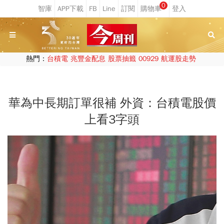
0
熱門：
台積電
兆豐金配息
股票抽籤
00929
航運股走勢
華為中長期訂單很補 外資：台積電股價
上看3字頭