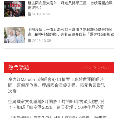
發生兩次重大意外、輝達又轉單三星 台積電開始浮
現警訊？
2019-07-03
明明沒病，一看到老公就不舒服？熟齡離婚是最糟歸
宿...精神科醫師勸：夫妻留錢各自花「退休後5個相處
之道」
2025-10-08
熱門話題
/ HOT STORIES /
魔力紅Maroon 5演唱會8/11搶票！高雄世運開唱時
間、票價座位圖、理想國會員優先購、拓元售票資訊一
次看
空總國家文化基地8月開放！封閉90年古蹟大樓打開
了…加碼「晴空季2026」這天登場，16件作品必看