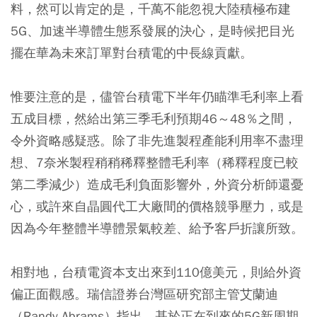
料，然可以肯定的是，千萬不能忽視大陸積極布建
5G、加速半導體生態系發展的決心，是時候把目光
擺在華為未來訂單對台積電的中長線貢獻。
惟要注意的是，儘管台積電下半年仍瞄準毛利率上看
五成目標，然給出第三季毛利預期46～48％之間，
令外資略感疑惑。除了非先進製程產能利用率不盡理
想、7奈米製程稍稍稀釋整體毛利率（稀釋程度已較
第二季減少）造成毛利負面影響外，外資分析師還憂
心，或許來自晶圓代工大廠間的價格競爭壓力，或是
因為今年整體半導體景氣較差、給予客戶折讓所致。
相對地，台積電資本支出來到110億美元，則給外資
偏正面觀感。瑞信證券台灣區研究部主管艾蘭迪
（Randy Abrams）指出，基於正在到來的5G新周期