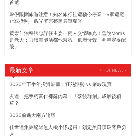
首選
暑假跟團旅遊注意！知名旅行社遭勒令停業、9家遭廢
止或撤照…觀光署完整黑名單曝光
黃崇仁治喪張忠謀任主委…兩人交情曝光！曾說Morris
是老大：力積電能活都他幫我！遺屬發聲「明年定要配
股」
最新文章
/ HOT NEWS /
2026年下半年投資展望：狂熱漲勢 vs 嚴峻現實
友達二把手柯富仁裸辭內幕！「落後群創」成最後稻
草？
2026前進大南方論壇
佳世達集團艦隊無人機小隊起飛！鎖定美日頂級客戶切
入