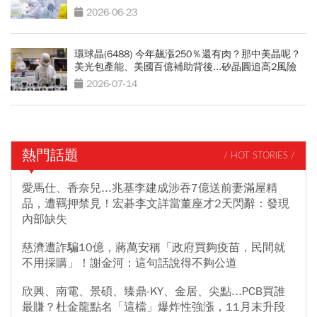
漲？
2026-06-23
環球晶(6488) 今年飆漲250％還有肉？那中美晶呢？
美光包產能、美國百億補助背後...矽晶圓追高2風險
2026-07-14
熱門話題
/ HOT STORIES /
愛馬仕、香奈兒...兆基李建成涉吞7億送前妻滿屋精
品，遭羈押禁見！宏碁李文詳當董座才2天閃辭：發現
內部缺失
慈濟遭詐騙10億，蔣萬安稱「政府買夠疫苗，民間就
不用採購」！謝金河：這句話說得不夠公道
欣興、南電、景碩、臻鼎-KY、金居、尖點...PCB買誰
最賺？杜金龍點名「這檔」爆炸性強漲，11月末升段