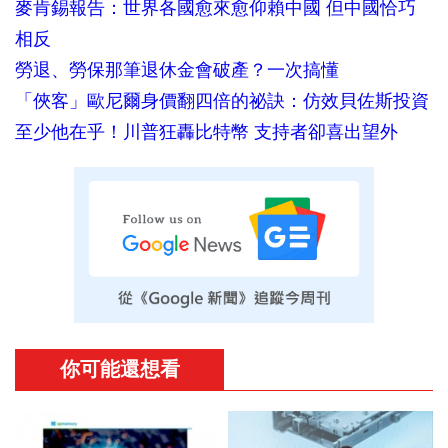
麥肯錫報告：世界各國愈來愈仰賴中國 但中國恰巧
相反
勞退、勞保那筆退休金會破產？一次搞懂
「俠客」歐尼爾身價翻四倍的祕訣：仿效貝佐斯投資
至少他在乎！川普狂轟比特幣 支持者卻喜出望外