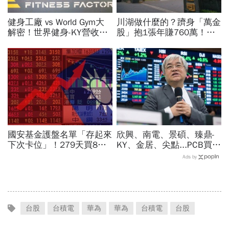
健身工廠 vs World Gym大
川湖做什麼的？躋身「萬金
解密！世界健身-KY營收大
股」抱1張年賺760萬！傳
勝，獲利卻輸給柏文？教練
產鐵工廠如何翻身「只有兩
課、會籍…誰才是真正賺錢
根鐵憑什麼賣這麼貴」？
金雞母？
國安基金護盤名單「存起來
欣興、南電、景碩、臻鼎-
下次卡位」！279天買8檔
KY、金居、尖點...PCB買誰
翻倍賺百億：鴻海、台達
最賺？杜金龍點名「這檔」
Ads by
電...唯一金融股是它
11月末升段首選，V轉反彈
最快
台股
台積電
華為
華為
台積電
台股