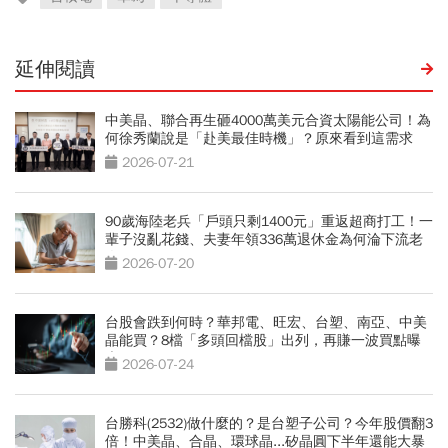
延伸閱讀
中美晶、聯合再生砸4000萬美元合資太陽能公司！為
何徐秀蘭說是「赴美最佳時機」？原來看到這需求
2026-07-21
90歲海陸老兵「戶頭只剩1400元」重返超商打工！一
輩子沒亂花錢、夫妻年領336萬退休金為何淪下流老
人？
2026-07-20
台股會跌到何時？華邦電、旺宏、台塑、南亞、中美
晶能買？8檔「多頭回檔股」出列，再賺一波買點曝
光
2026-07-24
台勝科(2532)做什麼的？是台塑子公司？今年股價翻3
倍！中美晶、合晶、環球晶...矽晶圓下半年還能大暴