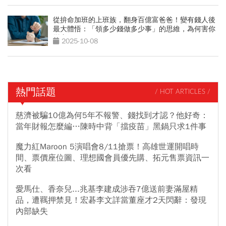
從拚命加班的上班族，翻身百億富爸爸！變有錢人後
最大體悟：「領多少錢做多少事」的思維，為何害你
變窮？
2025-10-08
熱門話題
/ HOT ARTICLES /
慈濟被騙10億為何5年不報警、錢找到才認？他好奇：
當年財報怎麼編…陳時中背「擋疫苗」黑鍋只求1件事
魔力紅Maroon 5演唱會8/11搶票！高雄世運開唱時
間、票價座位圖、理想國會員優先購、拓元售票資訊一
次看
愛馬仕、香奈兒...兆基李建成涉吞7億送前妻滿屋精
品，遭羈押禁見！宏碁李文詳當董座才2天閃辭：發現
內部缺失