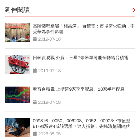
延伸閱讀
高階製程產能「相當滿」 台積電：市場需求強勁，不
受華為事件影響
2019-07-18
日韓貿易戰 外資：三星7奈米單可能全轉給台積電
2019-07-18
看齊台積電 上櫃這9家季季配息、18家半年配息
2019-07-18
009816、0050、006208、0052、00923…市值型
ETF都漲逾4成該選誰？達人指路：先搞清楚關鍵點
2026-05-05