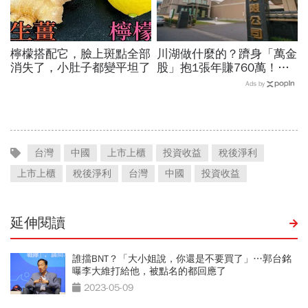
檸檬搭配它，臉上斑點全部
川湖做什麼的？躋身「萬金
消失了，小肚子都變平坦了
股」抱1張年賺760萬！傳
產鐵工廠如何翻身「只有兩
Ads by
根鐵憑什麼賣這麼貴」？
台灣
中國
上市上櫃
投資收益
稅後淨利
上市上櫃
稅後淨利
台灣
中國
投資收益
延伸閱讀
誰擋BNT？「大小姐說，你還是不要買了」…郭台銘
曝李大維打給他，被點名的都回應了
2023-05-09