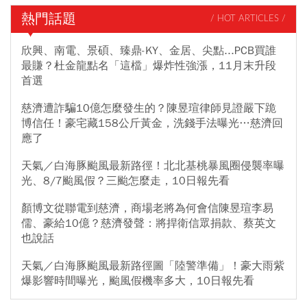
熱門話題
/ HOT ARTICLES /
欣興、南電、景碩、臻鼎-KY、金居、尖點...PCB買誰
最賺？杜金龍點名「這檔」爆炸性強漲，11月末升段
首選
慈濟遭詐騙10億怎麼發生的？陳昱瑄律師見證嚴下跪
博信任！豪宅藏158公斤黃金，洗錢手法曝光…慈濟回
應了
天氣／白海豚颱風最新路徑！北北基桃暴風圈侵襲率曝
光、8/7颱風假？三颱怎麼走，10日報先看
顏博文從聯電到慈濟，商場老將為何會信陳昱瑄李易
儒、豪給10億？慈濟發聲：將捍衛信眾捐款、蔡英文
也說話
天氣／白海豚颱風最新路徑圖「陸警準備」！豪大雨紫
爆影響時間曝光，颱風假機率多大，10日報先看