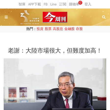
0
熱門：
投資
股票
高股息
金融股
存股
老謝：大陸市場很大，但難度加高！