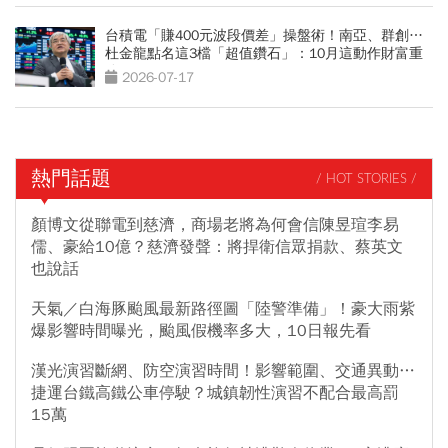
台積電「賺400元波段價差」操盤術！南亞、群創…
杜金龍點名這3檔「超值鑽石」：10月這動作財富重
分配
2026-07-17
熱門話題
/ HOT STORIES /
顏博文從聯電到慈濟，商場老將為何會信陳昱瑄李易
儒、豪給10億？慈濟發聲：將捍衛信眾捐款、蔡英文
也說話
天氣／白海豚颱風最新路徑圖「陸警準備」！豪大雨紫
爆影響時間曝光，颱風假機率多大，10日報先看
漢光演習斷網、防空演習時間！影響範圍、交通異動…
捷運台鐵高鐵公車停駛？城鎮韌性演習不配合最高罰
15萬