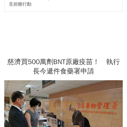
見前瞻行動
慈濟買500萬劑BNT原廠疫苗！ 執行
長今遞件食藥署申請