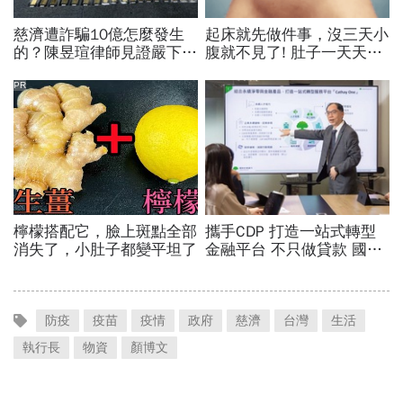
防疫
疫苗
疫情
政府
慈濟
台灣
生活
執行長
物資
顏博文