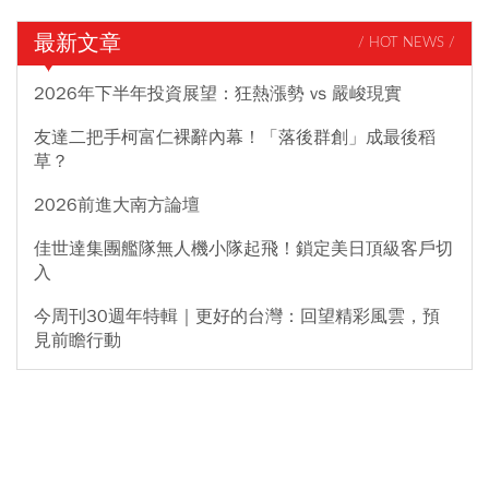
最新文章
/ HOT NEWS /
2026年下半年投資展望：狂熱漲勢 vs 嚴峻現實
友達二把手柯富仁裸辭內幕！「落後群創」成最後稻
草？
2026前進大南方論壇
佳世達集團艦隊無人機小隊起飛！鎖定美日頂級客戶切
入
今周刊30週年特輯｜更好的台灣：回望精彩風雲，預
見前瞻行動