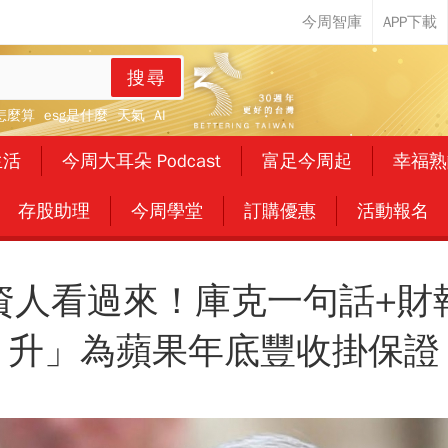
搜尋
怎麼算
esg是什麼
天氣
AI
生活
今周大耳朵 Podcast
富足今周起
幸福熟
存股助理
今周學堂
訂購優惠
活動報名
資人看過來！庫克一句話+財
升」為蘋果年底豐收掛保證