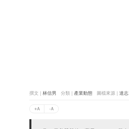
林信男
產業動態
達志
+A
-A