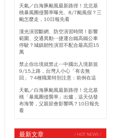
天氣／白海豚颱風最新路徑！北北基
桃暴風圈侵襲率曝光、8/7颱風假？三
颱怎麼走，10日報先看
漢光演習斷網、防空演習時間！影響
範圍、交通異動…捷運台鐵高鐵公車
停駛？城鎮韌性演習不配合最高罰15
萬
禁止你出境就禁止…中國出入境新規
9/15上路，台灣人小心「有去無
回」？4種職業特別注意：前例在這
天氣／白海豚颱風最新路徑！北北基
桃「暴風圈侵襲率」出爐，這天估發
布海警，父親節會影響嗎？10日報先
看
最新文章
/ HOT NEWS /