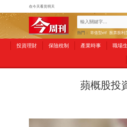
在今天看見明天
熱門：
市值型etf
股票股利
投資理財
保險稅制
產業時事
職場
蘋概股投