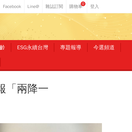
0
齡
ESG永續台灣
專題報導
今選頻道
報「兩降一