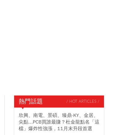
熱門話題
/ HOT ARTICLES /
欣興、南電、景碩、臻鼎-KY、金居、
尖點...PCB買誰最賺？杜金龍點名「這
檔」爆炸性強漲，11月末升段首選