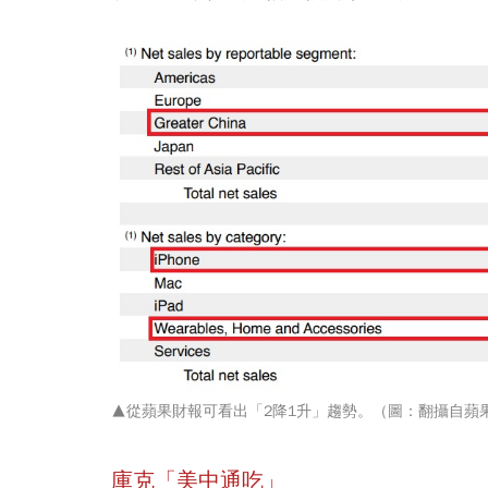
▲從蘋果財報可看出「2降1升」趨勢。（圖：翻攝自蘋
庫克「美中通吃」