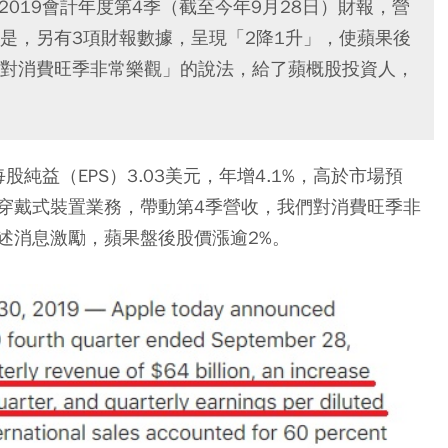
布2019會計年度第4季（截至今年9月28日）財報，營
是，另有3項財報數據，呈現「2降1升」，使蘋果後
對消費旺季非常樂觀」的說法，給了蘋概股投資人，
每股純益（EPS）3.03美元，年增4.1%，高於市場預
穿戴式裝置業務，帶動第4季營收，我們對消費旺季非
述消息激勵，蘋果盤後股價漲逾2%。