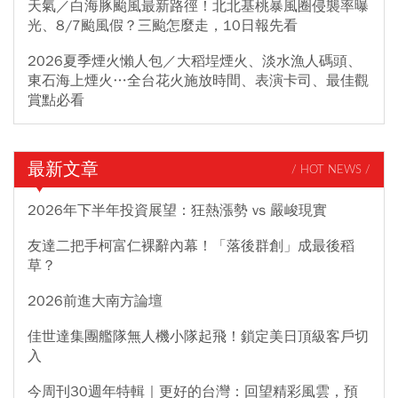
天氣／白海豚颱風最新路徑！北北基桃暴風圈侵襲率曝
光、8/7颱風假？三颱怎麼走，10日報先看
2026夏季煙火懶人包／大稻埕煙火、淡水漁人碼頭、
東石海上煙火…全台花火施放時間、表演卡司、最佳觀
賞點必看
最新文章
/ HOT NEWS /
2026年下半年投資展望：狂熱漲勢 vs 嚴峻現實
友達二把手柯富仁裸辭內幕！「落後群創」成最後稻
草？
2026前進大南方論壇
佳世達集團艦隊無人機小隊起飛！鎖定美日頂級客戶切
入
今周刊30週年特輯｜更好的台灣：回望精彩風雲，預