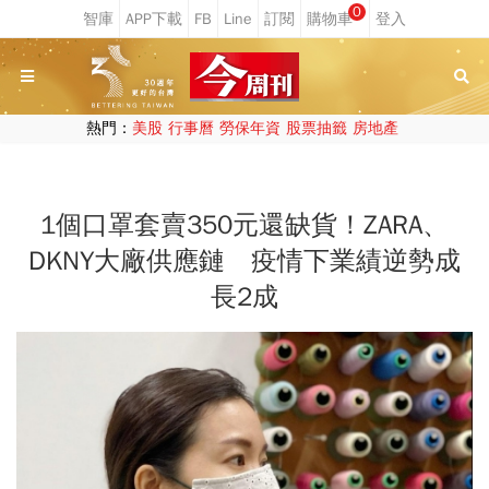
0
熱門：
美股
行事曆
勞保年資
股票抽籤
房地產
1個口罩套賣350元還缺貨！ZARA、
DKNY大廠供應鏈 疫情下業績逆勢成
長2成