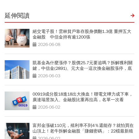
延伸閱讀
絕交電子股！雲林貧戶靠存股身價翻1.3億 重押五大
金融股 中信金持有逾1200張
2026-06-08
凱基金為什麼漲停？股價25.7元要追嗎？拆解獲利關
鍵，中信金(2891)、元大金…這次換金融股漲停，底
氣在哪？
2026-06-03
00919成分股18進18出大換血！聯電文曄力成下車，
廣達瑞昱加入、金融股比重再拉高，名單一次看
2026-06-02
富邦金漲破110元，殖利率不到4％還能存？就怕買在
山頂上！老牛拆解金融股「賺錢密碼」：22檔最新殖
利率一表抓
2026-06-02