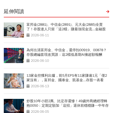
延伸閱讀
富邦金(2881)、中信金(2891)、元大金(2885)全賣
了！存股達人只留「這2檔」賺最強現金流...金融股
10年不敗心法
2026-06-11
為何出清富邦金、中信金，還停扣00919、00878？
存股總編套現改買誰：這2檔低基期AI擁超額報酬
2026-06-10
13家金控獲利出爐，前5月EPS有11家賺逾1元「僅2
家沒有」，富邦金、國泰金、凱基金...存股一表看
2026-06-13
炒股10年小賠2萬、比定存還慘！49歲外商總經理轉
抱0050：定期定額加「這招」退休前穩穩賺…中年存
股3大優勢
2026-06-05