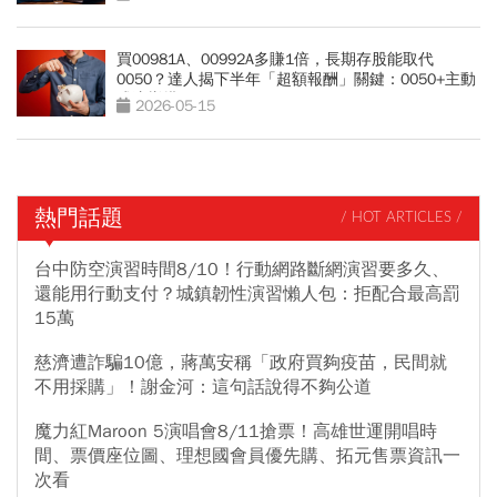
買00981A、00992A多賺1倍，長期存股能取代
0050？達人揭下半年「超額報酬」關鍵：0050+主動
式這樣搭
2026-05-15
熱門話題
/ HOT ARTICLES /
台中防空演習時間8/10！行動網路斷網演習要多久、
還能用行動支付？城鎮韌性演習懶人包：拒配合最高罰
15萬
慈濟遭詐騙10億，蔣萬安稱「政府買夠疫苗，民間就
不用採購」！謝金河：這句話說得不夠公道
魔力紅Maroon 5演唱會8/11搶票！高雄世運開唱時
間、票價座位圖、理想國會員優先購、拓元售票資訊一
次看