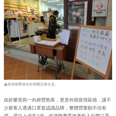
▲疫情衝擊迪化街商圈店家生意。
由於樂芙莉一向經營熟客，更意外因疫情延燒，讓不
少新客人透過口罩套認識品牌，整體營業額不但有
撐，還往上成長2成，也讓陳秉育接著投入抗菌口罩