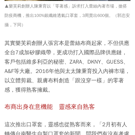
▲樂芙莉創辦人陳秉育以「零著感」訴求打入蕾絲內著市場，搶搭
防疫商機，推出100%銀纖維透氣口罩套，3周賣出600個。（郭恣安
攝，下同）
其實樂芙莉創辦人張宮本是蕾絲布商起家，不但供應
全台7成加矽膠織帶，更成功打入國際品牌供應鏈，
客戶包括維多利亞的秘密、ZARA、DKNY、GUESS、
A&F等大廠。2016年他與太太陳秉育投入內褲市場，
以立體剪裁、親膚布料創造「跟沒穿一樣」的零著
感，獲得熟客擁戴。
布商出身在意機能 靈感來自熟客
這次推出口罩套，靈感也從熟客而來，「2月初有人
轉傳台南醫生自製口罩套的新聞，問我們有沒有考慮