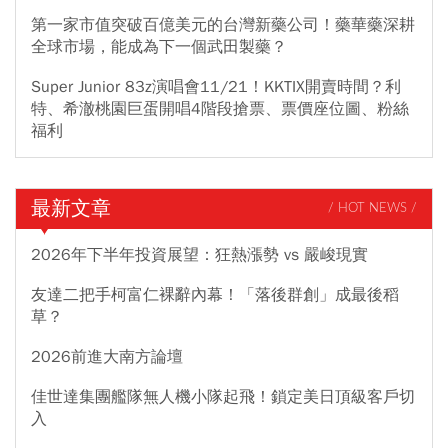
第一家市值突破百億美元的台灣新藥公司！藥華藥深耕
全球市場，能成為下一個武田製藥？
Super Junior 83z演唱會11/21！KKTIX開賣時間？利
特、希澈桃園巨蛋開唱4階段搶票、票價座位圖、粉絲
福利
最新文章
/ HOT NEWS /
2026年下半年投資展望：狂熱漲勢 vs 嚴峻現實
友達二把手柯富仁裸辭內幕！「落後群創」成最後稻
草？
2026前進大南方論壇
佳世達集團艦隊無人機小隊起飛！鎖定美日頂級客戶切
入