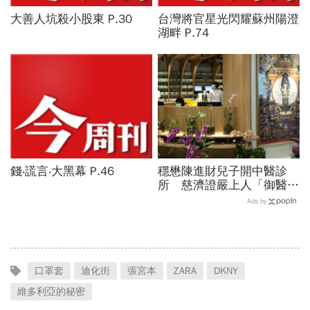
大善人坑殺小股東 P.30
台灣將官星光閃耀蘇州陽澄
湖畔 P.74
錢‧謊言‧大黑幕 P.46
穩懋陳進財兒子開中醫診
所 慈濟證嚴上人「御醫」
門庭若市
Ads by
口罩套
迪化街
張宮本
ZARA
DKNY
維多利亞的秘密