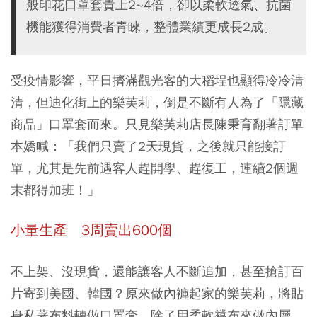
般印花口罩套貴上2~4倍，卻以柔軟透氣、抗菌
機能獲得消費者青睞，整體業績更成長2成。
受疫情影響，平日擠滿觀光客的大稻埕也顯得冷冷清
清，但迪化街上的樂芙莉，倒是不斷有人為了「隱藏
商品」口罩套而來。只見樂芙莉店長陳秉育翻著訂單
本嬌喊：「我們只賣了2天現貨，之後就只能接訂
單，尤其是先前遇客人趕開學、趕復工，連續2個週
末都得加班！」
小量生產 3周賣出600個
不上架、沒現貨，還能讓客人不斷追加，甚至搶訂百
片寄到美國、韓國？原來做內褲起家的樂芙莉，將貼
身私著布料轉做口罩套，除了用柔軟襠布來做內層，