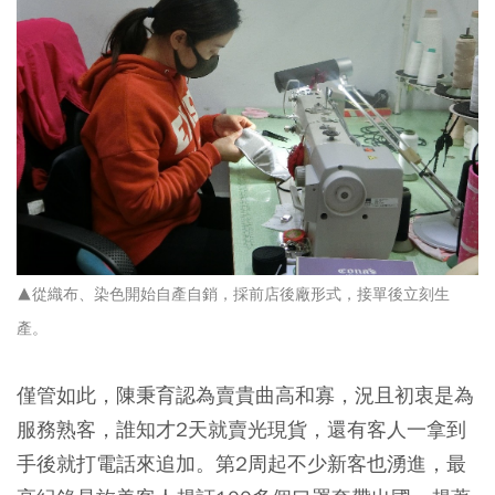
▲從織布、染色開始自產自銷，採前店後廠形式，接單後立刻生
產。
僅管如此，陳秉育認為賣貴曲高和寡，況且初衷是為
服務熟客，誰知才2天就賣光現貨，還有客人一拿到
手後就打電話來追加。第2周起不少新客也湧進，最