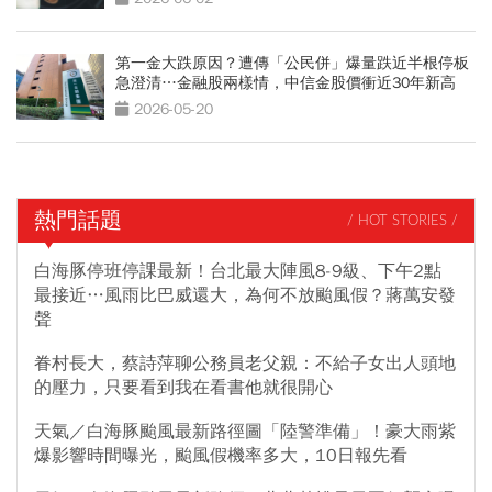
第一金大跌原因？遭傳「公民併」爆量跌近半根停板
急澄清…金融股兩樣情，中信金股價衝近30年新高
2026-05-20
熱門話題
/ HOT STORIES /
白海豚停班停課最新！台北最大陣風8-9級、下午2點
最接近…風雨比巴威還大，為何不放颱風假？蔣萬安發
聲
眷村長大，蔡詩萍聊公務員老父親：不給子女出人頭地
的壓力，只要看到我在看書他就很開心
天氣／白海豚颱風最新路徑圖「陸警準備」！豪大雨紫
爆影響時間曝光，颱風假機率多大，10日報先看