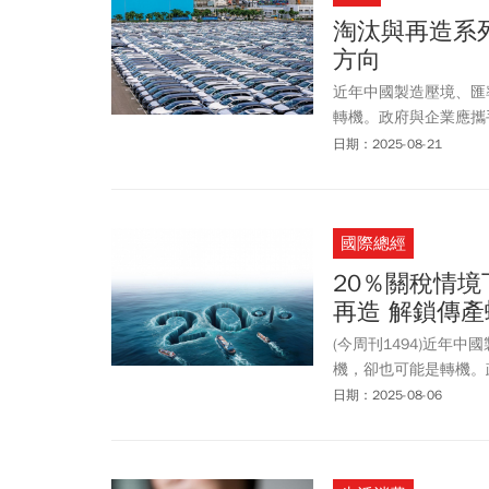
淘汰與再造系
方向
近年中國製造壓境、匯
轉機。政府與企業應攜
速升級。現在，正是啟
日期：2025-08-21
國際總經
20％關稅情境
再造 解鎖傳
(今周刊1494)近年
機，卻也可能是轉機。
局多元市場，加速升級
日期：2025-08-06