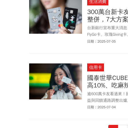
生活消費
300萬台新
整併，7大方
台新銀行宣布重大消息，
FlyGo卡、玫瑰Gi
切換七大方案；也就是
日期：2025-07-05
就能依照消費習慣及需求，
案是什麼、為何僅整併
信用卡
國泰世華CUB
高10%、吃麻辣
逾600萬卡友看過來！
益與回饋通路調整出爐
都將維持不變，卡友們
日期：2025-07-04
文將深入解析CUBE
的加碼活動，像是台鐵
位」、「趣旅行」、「