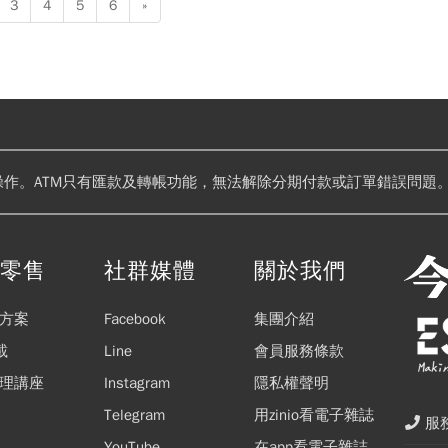
3
4
5
6
»
操作。ATM只有匯款及轉帳功能，無法解除分期付款或訂單錯誤問題。
閱零售
社群媒體
關於我們
方案
Facebook
集團介紹
載
Line
會員服務條款
理講座
Instagram
隱私權聲明
Telegram
用zinio看電子雜誌
服務
YouTube
在app看電子雜誌