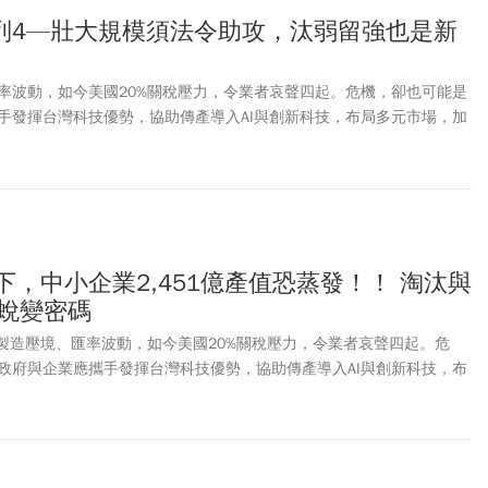
列4—壯大規模須法令助攻，汰弱留強也是新
率波動，如今美國20%關稅壓力，令業者哀聲四起。危機，卻也可能是
手發揮台灣科技優勢，協助傳產導入AI與創新科技，布局多元市場，加
動轉型蛻變的關鍵時刻。
下，中小企業2,451億產值恐蒸發！！ 淘汰與
產蛻變密碼
中國製造壓境、匯率波動，如今美國20%關稅壓力，令業者哀聲四起。危
政府與企業應攜手發揮台灣科技優勢，協助傳產導入AI與創新科技，布
。現在，正是啟動轉型蛻變的關鍵時刻。