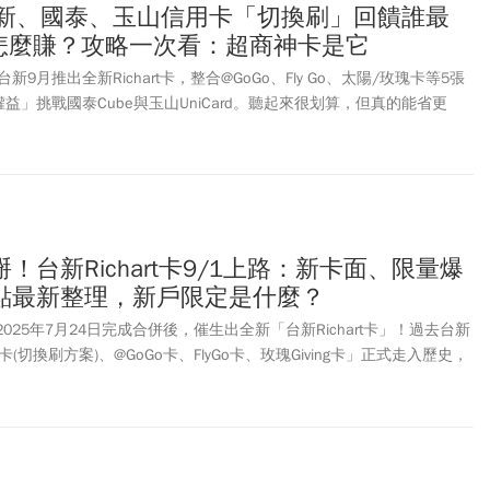
台新、國泰、玉山信用卡「切換刷」回饋誰最
%怎麼賺？攻略一次看：超商神卡是它
9月推出全新Richart卡，整合@GoGo、Fly Go、太陽/玫瑰卡等5張
益」挑戰國泰Cube與玉山UniCard。聽起來很划算，但真的能省更
錢包整理3大切換卡優缺點，一次比較誰才是最強神卡！
！台新Richart卡9/1上路：新卡面、限量爆
點最新整理，新戶限定是什麼？
在2025年7月24日完成合併後，催生出全新「台新Richart卡」！過去台新
(切換刷方案)、@GoGo卡、FlyGo卡、玫瑰Giving卡」正式走入歷史，
為信用卡市場上第3張權益自選的信用卡，屆時將與國泰世華CUBE卡、玉山
較勁，形成三強鼎立的局面。究竟台新Richart卡有哪些變動及回饋、新卡
動有哪些，《今周刊》本文帶讀者一次看。