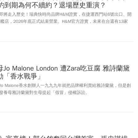
租約到期為何不續約？退場歷史重演？
即將走入歷史！瑞典快時尚品牌H&M證實，在捷運西門站6號出口、開
旗艦店，2026年底正式結束營業。H&M官方證實，未來在台還有13家
據點展店。這間曾是H&M亞洲最大旗艦店之一，更是西門町最具代表性
引起外界關注，外傳該店租約將於年底(2026年)到期，房東已將月租
0萬元，並重新招租。市場上盛傳已有多家百貨、品牌業者接洽。
 Malone London 遭Zara吃豆腐 雅詩蘭黛
動「香水戰爭」
o Malone香水創辦人一九九九年就把品牌權利賣給雅詩蘭黛，但是創
發養母雅詩蘭黛對生母提起「假冒」侵權訴訟。