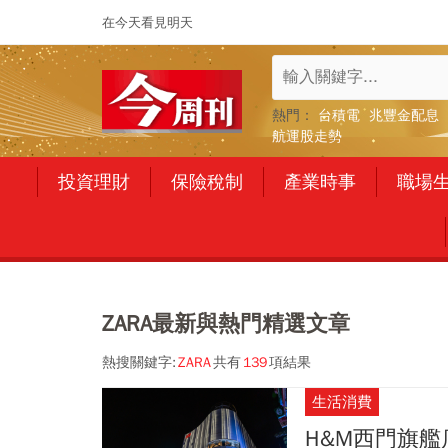
在今天看見明天
熱門：
台積電
兆豐金配息
航運股走勢
投資理財
保險稅制
產業時事
職場
ZARA最新與熱門精選文章
熱搜關鍵字:
ZARA
共有
139
項結果
生活消費
H&M西門旗艦