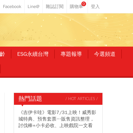
0
齡
ESG永續台灣
專題報導
今選頻道
熱門話題
/ HOT ARTICLES /
《吉伊卡哇》電影7/31上映！威秀影
城特典、預售套票…販售資訊整理，
討伐棒+小卡必收、上映戲院一文看