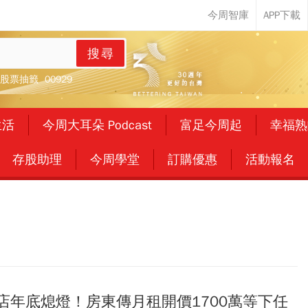
搜尋
股票抽籤
00929
生活
今周大耳朵 Podcast
富足今周起
幸福熟
存股助理
今周學堂
訂購優惠
活動報名
店年底熄燈！房東傳月租開價1700萬等下任