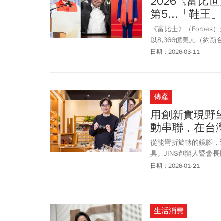
2026《富
第5...「鞋
《富比士》（Forbes
以8,366億美元（約新台
Page，身價約2,53
日期：2026-03-11
關；輝達黃仁勳身價比前
豪排名，第一名是鴻海（2
全球排第190名；去年蟬
傳產
球排第204名。
用創新實現野望
動串聯，在台
從能彎折旋轉的鏡腳，
具。JINS創辦人暨
一的品牌前進。
日期：2026-01-21
生活消費