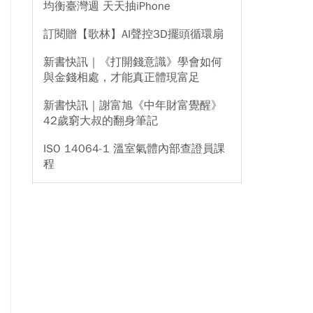
均衡臺灣週 天天抽iPhone
訂閱贈【歌林】AI聲控3D擺頭循環扇
新書快訊｜《打開錢意識》學會如何
與金錢相處，才能真正體現富足
新書快訊｜謝富旭《中年財富覺醒》
42歲窮大叔的翻身筆記
ISO 14064-1 溫室氣體內部查證員課
程