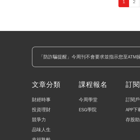
1
2
優惠！
「防詐騙提醒」今周刊不會要求並指示您至ATM
文章分類
課程報名
訂
財經時事
今周學堂
訂閱戶
投資理財
ESG學院
APP下
競爭力
存股助
品味人生
幸福熟齡