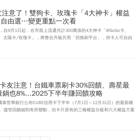
卡友注意了！雙狗卡、玫瑰卡「4大神卡」權益
案自由選…變更重點一次看
自9月1日起，在市面上流通共計300萬張的4大神卡「@GoGo卡、
ving卡、太陽卡/玫瑰卡」，將整合升級共用「切換刷平台」，持卡人可自由
說，未來這4張信用卡「將無實質上差異」，消費者「無須更換卡片」
到Richart Life App平台中切換需要的刷卡權益與回饋。究竟7大方
這4張明星信用卡？《今周刊》本文為台新卡友整理此次的變更重點。
E卡友注意！台鐵車票刷卡30%回饋、壽星最
鍋也8%...2025下半年賺回饋攻略
國泰世華銀行公布CUBE信用卡下半年（7月1日～12月31日）的最新權
。儘管回饋細則有所變動，但卡片原有的三種權益分級和六大權益方案
仍可享有2%至3.3%不等的小樹點回饋。想知道如何賺到最高回饋？本
卡下半年的回饋攻略，包括三種卡友等級的升級秘訣，以及多項期間限定
購票最高30%回饋、壽星專屬優惠等。同時，也將為您盤點「玩數
集精選」與「樂饗購」等權益方案的最新通路調整，助您輕鬆刷出最高