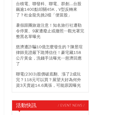
台積電、聯發科、聯電、群創...台股
飆逾1400點叩關45K，V型反轉來
了？杜金龍先挑2檔「便當股」
暑假跟團旅遊注意！知名旅行社遭勒
令停業、9家遭廢止或撤照…觀光署完
整黑名單曝光
慈濟遭詐騙10億怎麼發生的？陳昱瑄
律師見證嚴下跪博信任！豪宅藏158
公斤黃金，洗錢手法曝光…慈濟回應
了
聯電(2303)股價破底翻、漲了2成玩
完？118元可以買？展望大好為何外
資3天賣超14.6萬張，可能原因曝光
活動快訊
/ EVENT NEWS /