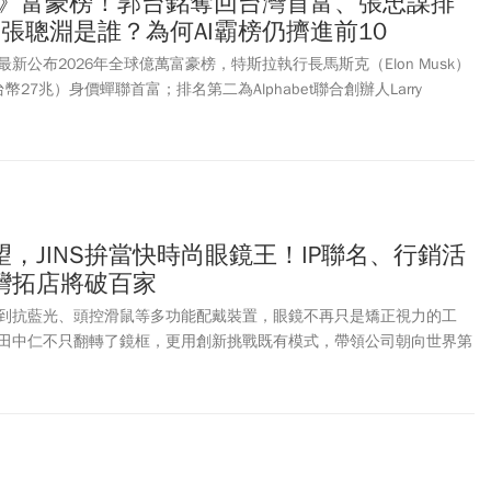
比世》富豪榜！郭台銘奪回台灣首富、張忠謀排
王」張聰淵是誰？為何AI霸榜仍擠進前10
）最新公布2026年全球億萬富豪榜，特斯拉執行長馬斯克（Elon Musk）
幣27兆）身價蟬聯首富；排名第二為Alphabet聯合創辦人Larry
5億美元，兩人差距超過5,800億美元。查看富豪榜前10名，幾乎都和AI有
一年增加近550億美元、增至1540億美元，名列第8名。至於台灣富
317） 創辦人郭台銘，以153億美元（約新台幣4,862.8億元）身家
聯首富的廣達 (2382) 創辦人林百里以142億美元身價，位居第二，全
，JINS拚當快時尚眼鏡王！IP聯名、行銷活
灣拓店將破百家
到抗藍光、頭控滑鼠等多功能配戴裝置，眼鏡不再只是矯正視力的工
會長田中仁不只翻轉了鏡框，更用創新挑戰既有模式，帶領公司朝向世界第