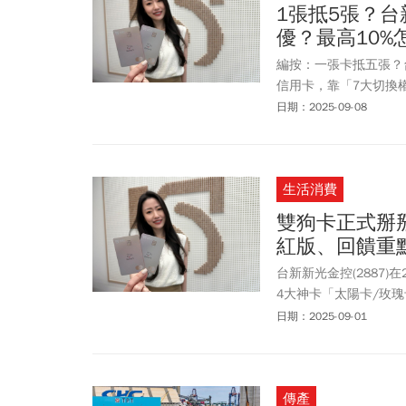
1張抵5張？
優？最高10
編按：一張卡抵五張？台新
信用卡，靠「7大切換權
多、刷得更聰明嗎？懶
日期：2025-09-08
生活消費
雙狗卡正式掰掰
紅版、回饋重
台新新光金控(2887)
4大神卡「太陽卡/玫瑰卡
台新Richart卡成
日期：2025-09-01
Unicard信用卡相互
面長什麼樣子、新戶活
傳產