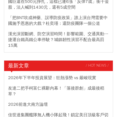
國巨還在500元掙扎，這檔已連6漲「反彈7成」衝千金
股，法人喊到1430元，還有5成空間
「把BNT吹成神藥、誤導防疫政策」誰上演台灣需要中
國施予恩惠的大戲？杜奕瑾：還防疫團隊一個公道
漢光演習斷網、防空演習時間！影響範圍、交通異動…
捷運台鐵高鐵公車停駛？城鎮韌性演習不配合最高罰
15萬
最新文章
/ HOT NEWS /
2026年下半年投資展望：狂熱漲勢 vs 嚴峻現實
友達二把手柯富仁裸辭內幕！「落後群創」成最後稻
草？
2026前進大南方論壇
佳世達集團艦隊無人機小隊起飛！鎖定美日頂級客戶切