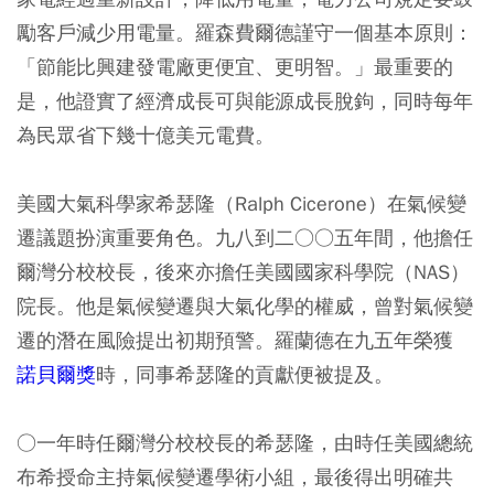
勵客戶減少用電量。羅森費爾德謹守一個基本原則：
「節能比興建發電廠更便宜、更明智。」最重要的
是，他證實了經濟成長可與能源成長脫鉤，同時每年
為民眾省下幾十億美元電費。
美國大氣科學家希瑟隆（Ralph Cicerone）在氣候變
遷議題扮演重要角色。九八到二○○五年間，他擔任
爾灣分校校長，後來亦擔任美國國家科學院（NAS）
院長。他是氣候變遷與大氣化學的權威，曾對氣候變
遷的潛在風險提出初期預警。羅蘭德在九五年榮獲
諾貝爾獎
時，同事希瑟隆的貢獻便被提及。
○一年時任爾灣分校校長的希瑟隆，由時任美國總統
布希授命主持氣候變遷學術小組，最後得出明確共