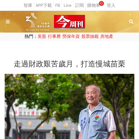
0
熱門：
美股
行事曆
勞保年資
股票抽籤
房地產
走過財政艱苦歲月，打造慢城苗栗