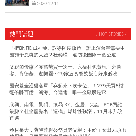
2020-12-11
熱門話題
/ HOT STORIES /
「把BNT吹成神藥、誤導防疫政策」誰上演台灣需要中
國施予恩惠的大戲？杜奕瑾：還防疫團隊一個公道
父親節優惠／麥當勞買一送一、六福村免費玩！必勝
客、肯德基、遊樂園…29家速食餐飲飯店好康必收
國安基金護盤名單「存起來下次卡位」！279天買8檔
翻倍賺百億：鴻海、台達電...唯一金融股是它
欣興、南電、景碩、臻鼎-KY、金居、尖點...PCB買誰
最賺？杜金龍點名「這檔」爆炸性強漲，11月末升段
首選
眷村長大，蔡詩萍聊公務員老父親：不給子女出人頭地