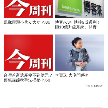
凱崴鑽頭小兵立大功 P.86
博客來3年跌掉9成獲利！
砸10億升級系統、開實體
店，空有千萬流量卻難變
現...網路書店老大哥怎麼
了？
台灣首富遺產稅不到億元？
李寶珠 大宅門傳奇
蔡萬霖節稅手法揭祕 P.68
Ads by