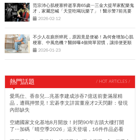
范宗沛心肌梗塞猝逝享壽65歲…三金大提琴家配樂鬼
才，家屬悲喊「天堂吃喝玩樂了」！醫示警7前兆要
當心
2026-02-12
不少人在廁所猝死，原因竟是便祕！為何會增加心肌
梗塞、中風危機？醫師曝4個簡單習慣，讓排便更順
暢
2026-01-23
熱門話題
/ HOT ARTICLES /
愛馬仕、香奈兒...兆基李建成涉吞7億送前妻滿屋精
品，遭羈押禁見！宏碁李文詳當董座才2天閃辭：發現
內部缺失
空總國家文化基地8月開放！封閉90年古蹟大樓打開
了…加碼「晴空季2026」這天登場，16件作品必看