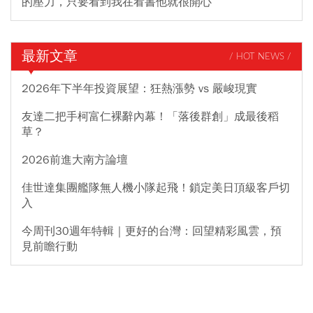
的壓力，只要看到我在看書他就很開心
最新文章
/ HOT NEWS /
2026年下半年投資展望：狂熱漲勢 vs 嚴峻現實
友達二把手柯富仁裸辭內幕！「落後群創」成最後稻
草？
2026前進大南方論壇
佳世達集團艦隊無人機小隊起飛！鎖定美日頂級客戶切
入
今周刊30週年特輯｜更好的台灣：回望精彩風雲，預
見前瞻行動