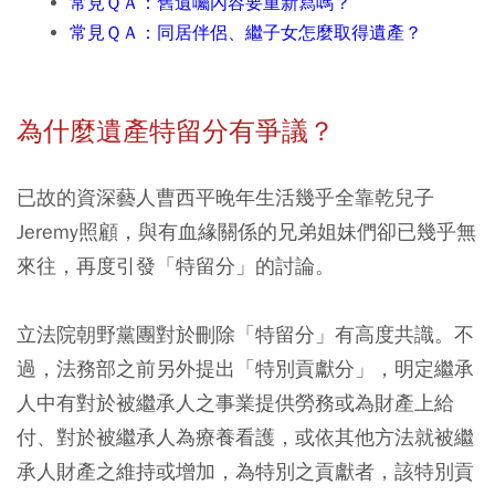
常見ＱＡ：舊遺囑內容要重新寫嗎？
常見ＱＡ：同居伴侶、繼子女怎麼取得遺產？
為什麼遺產特留分有爭議？
已故的資深藝人曹西平晚年生活幾乎全靠乾兒子
Jeremy照顧，與有血緣關係的兄弟姐妹們卻已幾乎無
來往，再度引發「特留分」的討論。
立法院朝野黨團對於刪除「特留分」有高度共識。不
過，法務部之前另外提出「特別貢獻分」，明定繼承
人中有對於被繼承人之事業提供勞務或為財產上給
付、對於被繼承人為療養看護，或依其他方法就被繼
承人財產之維持或增加，為特別之貢獻者，該特別貢