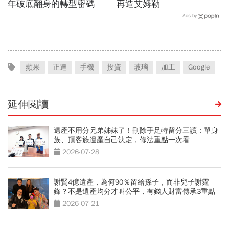
年破底翻身的轉型密碼
再造艾姆勒
Ads by
蘋果
正達
手機
投資
玻璃
加工
Google
延伸閱讀
遺產不用分兄弟姊妹了！刪除手足特留分三讀：單身
族、頂客族遺產自己決定，修法重點一次看
2026-07-28
謝賢4億遺產，為何90％留給孫子，而非兒子謝霆
鋒？不是遺產均分才叫公平，有錢人財富傳承3重點
2026-07-21