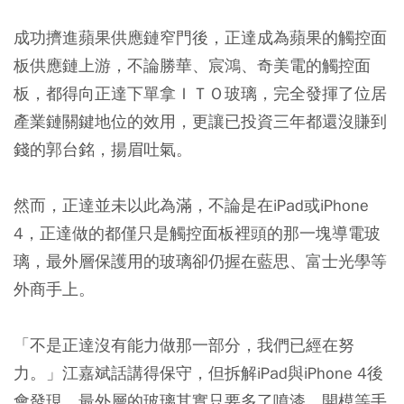
成功擠進蘋果供應鏈窄門後，正達成為蘋果的觸控面
板供應鏈上游，不論勝華、宸鴻、奇美電的觸控面
板，都得向正達下單拿ＩＴＯ玻璃，完全發揮了位居
產業鏈關鍵地位的效用，更讓已投資三年都還沒賺到
錢的郭台銘，揚眉吐氣。
然而，正達並未以此為滿，不論是在iPad或iPhone
4，正達做的都僅只是觸控面板裡頭的那一塊導電玻
璃，最外層保護用的玻璃卻仍握在藍思、富士光學等
外商手上。
「不是正達沒有能力做那一部分，我們已經在努
力。」江嘉斌話講得保守，但拆解iPad與iPhone 4後
會發現，最外層的玻璃其實只要多了噴漆、開模等手