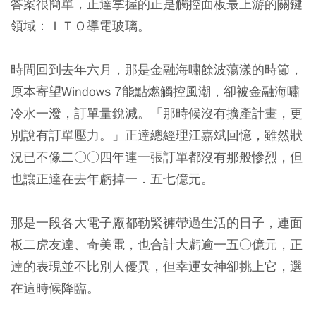
答案很簡單，正達掌握的正是觸控面板最上游的關鍵
領域：ＩＴＯ導電玻璃。
時間回到去年六月，那是金融海嘯餘波蕩漾的時節，
原本寄望Windows 7能點燃觸控風潮，卻被金融海嘯
冷水一潑，訂單量銳減。「那時候沒有擴產計畫，更
別說有訂單壓力。」正達總經理江嘉斌回憶，雖然狀
況已不像二○○四年連一張訂單都沒有那般慘烈，但
也讓正達在去年虧掉一．五七億元。
那是一段各大電子廠都勒緊褲帶過生活的日子，連面
板二虎友達、奇美電，也合計大虧逾一五○億元，正
達的表現並不比別人優異，但幸運女神卻挑上它，選
在這時候降臨。