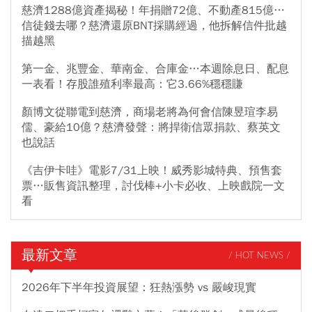
慈濟1288億資產揭秘！年捐贈72億、不動產815億…
信徒錢去哪？慈濟還原BNT採購經過，他拆解信件批越
描越黑
第一金、兆豐金、華南金、合庫金…本週除息日、配息
一表看！存股誰殖利率最高：它3.66%穩穩賺
顏博文從聯電到慈濟，商場老將為何會信陳昱瑄李易
儒、豪給10億？慈濟發聲：將捍衛信眾捐款、蔡英文
也說話
《吉伊卡哇》電影7/31上映！威秀影城特典、預售套
票…販售資訊整理，討伐棒+小卡必收、上映戲院一文
看
最新文章
/ HOT NEWS /
2026年下半年投資展望：狂熱漲勢 vs 嚴峻現實