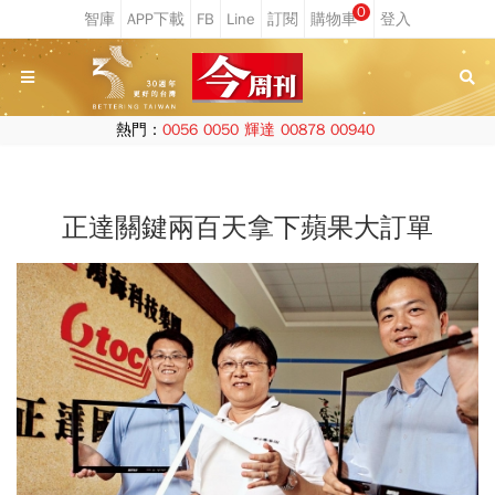
0
熱門：
0056
0050
輝達
00878
00940
正達關鍵兩百天拿下蘋果大訂單