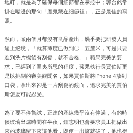
地盯，就是為了確保每個細節都在掌控中；郭台銘常
掛在嘴邊的那句「魔鬼藏在細節裡」，正是最佳的寫
照。
然而，頭兩個月都沒有良品產出，幾乎要把研發人員
逼上絕境，「就算薄度已做到○．五釐米，可是只要
進到洗片機後有刮傷，就不合格。」蘋果完美的要
求，已經到了匪夷所思的程度，蘋果執行長賈伯斯更
是以挑剔的審美觀聞名，如果賈伯斯將iPhone 4放到
口袋，拿出來卻是一片刮傷的鏡面，追求完美的賈伯
斯怎麼可能忍受。
為了要不停嘗試，正達的產線幾乎沒有停過，有的時
候玻璃出爐時間在半夜，鍾志明也會要求員工把做出
來的玻璃留下來讓他看，即使一出爐就破了，他也得