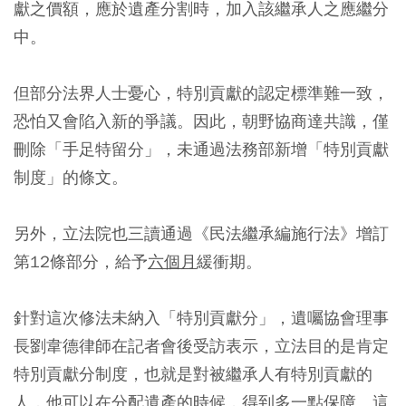
獻之價額，應於遺產分割時，加入該繼承人之應繼分
中。
但部分法界人士憂心，特別貢獻的認定標準難一致，
恐怕又會陷入新的爭議。因此，朝野協商達共識，僅
刪除「手足特留分」，未通過法務部新增「特別貢獻
制度」的條文。
另外，立法院也三讀通過《民法繼承編施行法》增訂
第12條部分，給予
六個月
緩衝期。
針對這次修法未納入「特別貢獻分」，遺囑協會理事
長劉韋德律師在記者會後受訪表示，立法目的是肯定
特別貢獻分制度，也就是對被繼承人有特別貢獻的
人，他可以在分配遺產的時候，得到多一點保障。這