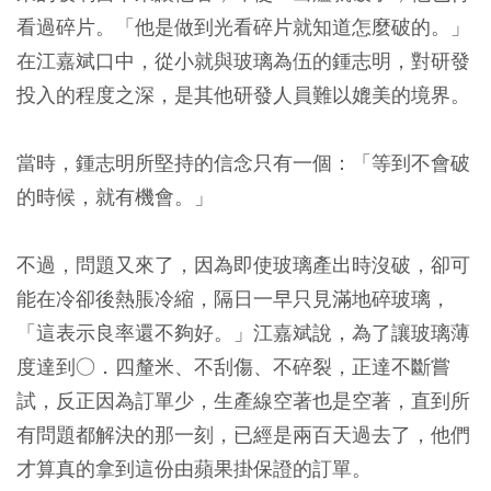
看過碎片。「他是做到光看碎片就知道怎麼破的。」
在江嘉斌口中，從小就與玻璃為伍的鍾志明，對研發
投入的程度之深，是其他研發人員難以媲美的境界。
當時，鍾志明所堅持的信念只有一個：「等到不會破
的時候，就有機會。」
不過，問題又來了，因為即使玻璃產出時沒破，卻可
能在冷卻後熱脹冷縮，隔日一早只見滿地碎玻璃，
「這表示良率還不夠好。」江嘉斌說，為了讓玻璃薄
度達到○．四釐米、不刮傷、不碎裂，正達不斷嘗
試，反正因為訂單少，生產線空著也是空著，直到所
有問題都解決的那一刻，已經是兩百天過去了，他們
才算真的拿到這份由蘋果掛保證的訂單。