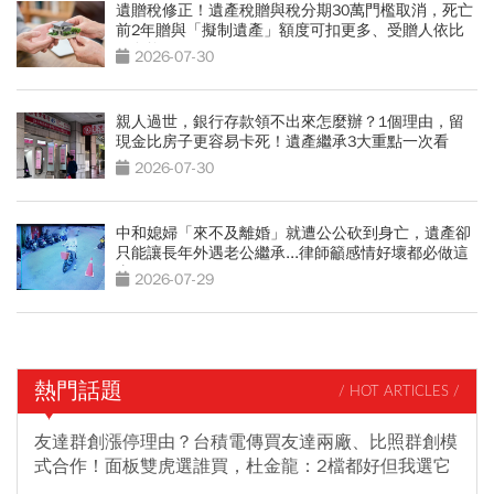
遺贈稅修正！遺產稅贈與稅分期30萬門檻取消，死亡
前2年贈與「擬制遺產」額度可扣更多、受贈人依比
例負擔
2026-07-30
親人過世，銀行存款領不出來怎麼辦？1個理由，留
現金比房子更容易卡死！遺產繼承3大重點一次看
2026-07-30
中和媳婦「來不及離婚」就遭公公砍到身亡，遺產卻
只能讓長年外遇老公繼承...律師籲感情好壞都必做這
事
2026-07-29
熱門話題
/ HOT ARTICLES /
友達群創漲停理由？台積電傳買友達兩廠、比照群創模
式合作！面板雙虎選誰買，杜金龍：2檔都好但我選它