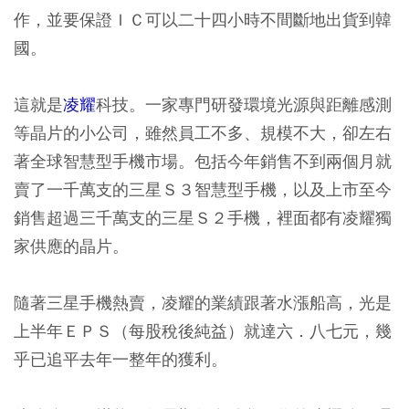
作，並要保證ＩＣ可以二十四小時不間斷地出貨到韓
國。
這就是
凌耀
科技。一家專門研發環境光源與距離感測
等晶片的小公司，雖然員工不多、規模不大，卻左右
著全球智慧型手機市場。包括今年銷售不到兩個月就
賣了一千萬支的三星Ｓ３智慧型手機，以及上市至今
銷售超過三千萬支的三星Ｓ２手機，裡面都有凌耀獨
家供應的晶片。
隨著三星手機熱賣，凌耀的業績跟著水漲船高，光是
上半年ＥＰＳ（每股稅後純益）就達六．八七元，幾
乎已追平去年一整年的獲利。