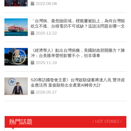
2022-06-08
「台灣病、最危險區域」標籤屢被貼上，為何台灣能
屹立不搖、台積電仍不可或缺？這說法問題在哪一文
拆解
2025-12-22
《經濟學人》點出台灣病癥，美國財政部開藥方？陳
冲：台美匯率聲明影響不小，但非壞事
2025-11-19
520專訪國發會主委》台灣超額儲蓄將達八兆 豐沛資
金應活用 葉俊顯祭出全產業AI轉骨大計
2026-05-27
熱門話題
/ HOT STORIES /