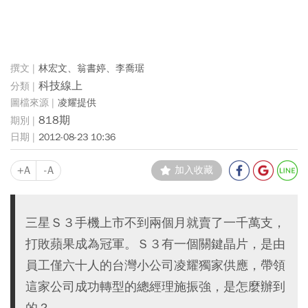
林宏文、翁書婷、李喬琚
科技線上
凌耀提供
818期
2012-08-23 10:36
+A
-A
加入收藏
三星Ｓ３手機上市不到兩個月就賣了一千萬支，
打敗蘋果成為冠軍。Ｓ３有一個關鍵晶片，是由
員工僅六十人的台灣小公司凌耀獨家供應，帶領
這家公司成功轉型的總經理施振強，是怎麼辦到
的？