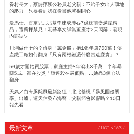
眷村長大，蔡詩萍聊公務員老父親：不給子女出人頭地
的壓力，只要看到我在看書他就很開心
愛馬仕、香奈兒...兆基李建成涉吞7億送前妻滿屋精
品，遭羈押禁見！宏碁李文詳當董座才2天閃辭：發現
內部缺失
川湖做什麼的？躋身「萬金股」抱1張年賺760萬！傳
產鐵工廠如何翻身「只有兩根鐵憑什麼賣這麼貴」？
56歲才開始買股票，家庭主婦8年滾出8千萬！半年暴
賺5成、卻在股災「輝達殺在最低點」...她靠3個心法
翻身
天氣／白海豚颱風最新路徑！北北基桃「暴風圈侵襲
率」出爐，這天估發布海警，父親節會影響嗎？10日
報先看
最新文章
/ HOT NEWS /