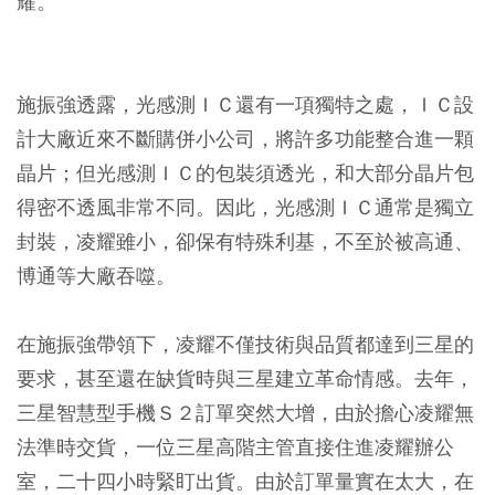
耀。
施振強透露，光感測ＩＣ還有一項獨特之處，ＩＣ設
計大廠近來不斷購併小公司，將許多功能整合進一顆
晶片；但光感測ＩＣ的包裝須透光，和大部分晶片包
得密不透風非常不同。因此，光感測ＩＣ通常是獨立
封裝，凌耀雖小，卻保有特殊利基，不至於被高通、
博通等大廠吞噬。
在施振強帶領下，凌耀不僅技術與品質都達到三星的
要求，甚至還在缺貨時與三星建立革命情感。去年，
三星智慧型手機Ｓ２訂單突然大增，由於擔心凌耀無
法準時交貨，一位三星高階主管直接住進凌耀辦公
室，二十四小時緊盯出貨。由於訂單量實在太大，在