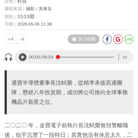
科技
攝影／吳東岳
1533期
2026-05-06 11:38
+A
-A
加入收藏
00:00
/06:54
x1
通寶半導體董事長沈軾榮，從精準承接高通團
隊，歷經八年投資期，成功將公司推向全球事務
機晶片新星之位。
二○二○ 年，金寶電子前執行長沈軾榮無預警離職
後，似乎沉潛了一段時日；其實他沒有休息太久，二