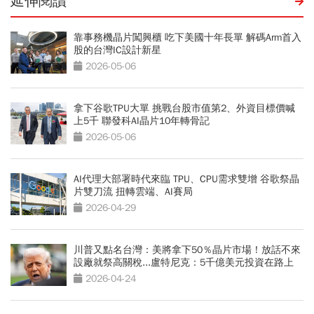
延伸閱讀
靠事務機晶片闖興櫃 吃下美國十年長單 解碼Arm首入
股的台灣IC設計新星
2026-05-06
拿下谷歌TPU大單 挑戰台股市值第2、外資目標價喊
上5千 聯發科AI晶片10年轉骨記
2026-05-06
AI代理大部署時代來臨 TPU、CPU需求雙增 谷歌祭晶
片雙刀流 扭轉雲端、AI賽局
2026-04-29
川普又點名台灣：美將拿下50％晶片市場！放話不來
設廠就祭高關稅...盧特尼克：5千億美元投資在路上
2026-04-24