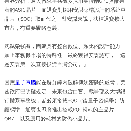
業界分析，過去傳統事務機多採用英特爾CPU搭配業
者的ASIC晶片，而通寶則採用安謀架構設計的系統單
晶片（SOC）取而代之。對安謀來說，扶植通寶擴大
市占，有重要戰略意義。
沈軾榮強調，團隊具有整合數位、類比的設計能力，
加上事務機市場的特殊性，最終獲得安謀認可，「這
是安謀第一次直接投資台灣公司。」
因應
量子電腦
能在幾分鐘內破解傳統密碼的威脅，美
國政府已明確規定，未來包含白宮、戰爭部及大型銀
行體系事務機，皆必須搭載PQC（後量子密碼學）防
護標準，通寶也即將推出搭載PQC規範的主晶片
QB7，以及應用於耗材的防偽小晶片。