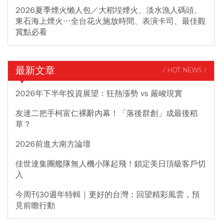
2026夏季煙火懶人包／大稻埕煙火、淡水漁人碼頭、
東石海上煙火…全台花火施放時間、表演卡司、最佳觀
賞點必看
最新文章
/ HOT NEWS /
2026年下半年投資展望：狂熱漲勢 vs 嚴峻現實
友達二把手柯富仁裸辭內幕！「落後群創」成最後稻
草？
2026前進大南方論壇
佳世達集團艦隊無人機小隊起飛！鎖定美日頂級客戶切
入
今周刊30週年特輯｜更好的台灣：回望精彩風雲，預
見前瞻行動