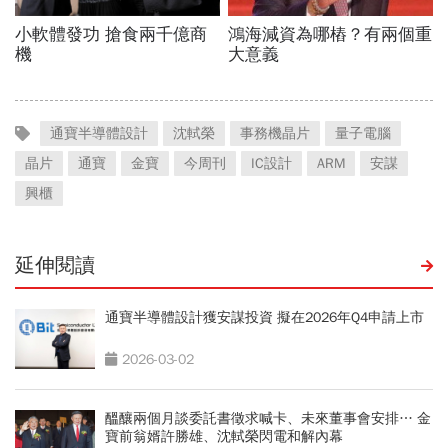
通寶半導體設計
沈軾榮
事務機晶片
量子電腦
晶片
通寶
金寶
今周刊
IC設計
ARM
安謀
興櫃
延伸閱讀
通寶半導體設計獲安謀投資 擬在2026年Q4申請上市
2026-03-02
醞釀兩個月談委託書徵求喊卡、未來董事會安排… 金
寶前翁婿許勝雄、沈軾榮閃電和解內幕