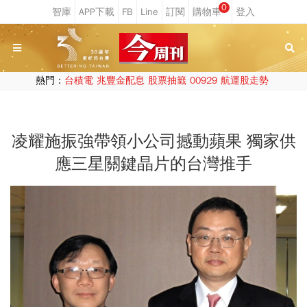
0
熱門：
台積電
兆豐金配息
股票抽籤
00929
航運股走勢
凌耀施振強帶領小公司撼動蘋果 獨家供
應三星關鍵晶片的台灣推手