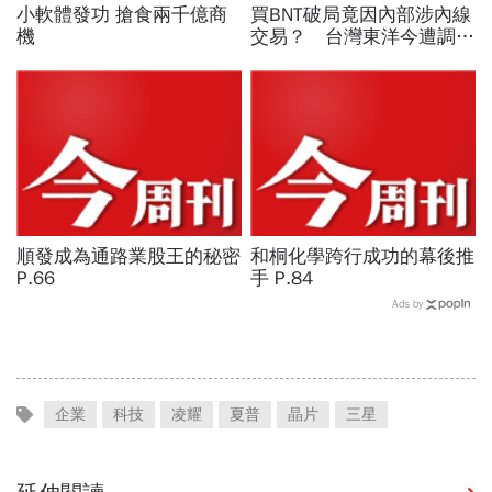
小軟體發功 搶食兩千億商
買BNT破局竟因內部涉內線
機
交易？ 台灣東洋今遭調查
局大搜索
順發成為通路業股王的秘密
和桐化學跨行成功的幕後推
P.66
手 P.84
Ads by
企業
科技
凌耀
夏普
晶片
三星