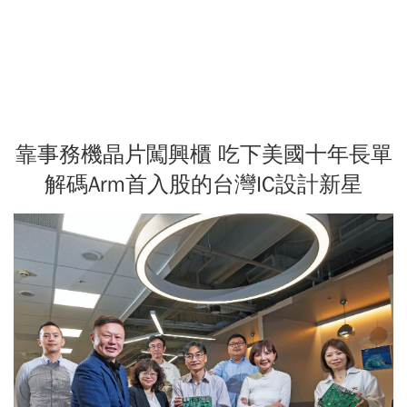
靠事務機晶片闖興櫃 吃下美國十年長單
解碼Arm首入股的台灣IC設計新星