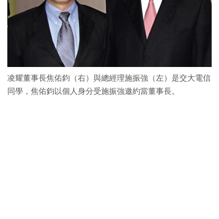
凌耀董事長焦佑鈞（右）與總經理施振強（左）是交大電信
同學，焦佑鈞以個人身分受施振強邀約當董事長。