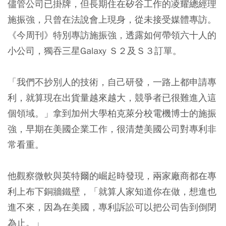
儘管公司已掛牌，但長期住在矽谷工作的凌耀總經理
施振強，只曾在法說會上現身，從未接受媒體專訪。
《今周刊》特別專訪施振強，透露如何帶領六十人的
小公司，獨吞三星Galaxy Ｓ２及Ｓ３訂單。
「我們不抄別人的技術，自己研發，一路上都申請專
利，就算現在出貨量越來越大，競爭者已很難進入這
個領域。」拿到加州大學柏克萊分校電機博士的施振
強，早期在美國企業工作，很清楚美國公司對專利非
常看重。
他觀察微軟與英特爾的崛起時發現，兩家廠商都在專
利上布下銅牆鐵壁，「就算人家知道你在做，想進也
進不來，因為在美國，專利訴訟可以把公司告到倒閉
為止。」