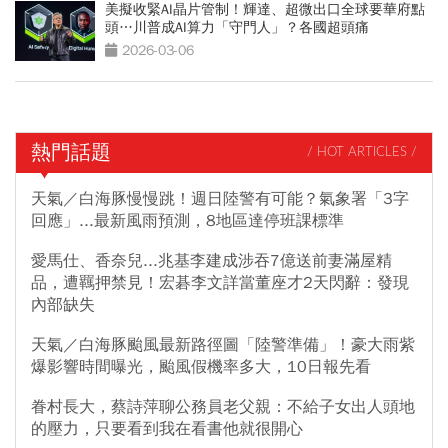
美擬收緊AI晶片管制！輝達、超微出口全球要華府點
頭…川普成AI算力「守門人」？各國超頭痛
2026-03-06
熱門話題
/ HOT ARTICLES /
天氣／白海豚慢慢跳！週日陸警有可能？氣象署「3字
回應」...最新風雨預測，8地區達停班課標準
愛馬仕、香奈兒...兆基李建成涉吞7億送前妻滿屋精
品，遭羈押禁見！宏碁李文詳當董座才2天閃辭：發現
內部缺失
天氣／白海豚颱風最新路徑圖「陸警準備」！豪大雨紫
爆影響時間曝光，颱風假機率多大，10日報先看
眷村長大，蔡詩萍聊公務員老父親：不給子女出人頭地
的壓力，只要看到我在看書他就很開心