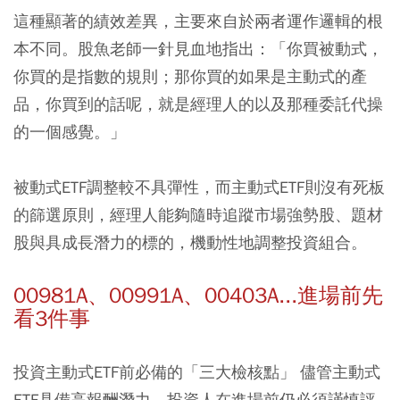
這種顯著的績效差異，主要來自於兩者運作邏輯的根
本不同。股魚老師一針見血地指出：「你買被動式，
你買的是指數的規則；那你買的如果是主動式的產
品，你買到的話呢，就是經理人的以及那種委託代操
的一個感覺。」
被動式ETF調整較不具彈性，而主動式ETF則沒有死板
的篩選原則，經理人能夠隨時追蹤市場強勢股、題材
股與具成長潛力的標的，機動性地調整投資組合。
00981A、00991A、00403A...進場前先
看3件事
投資主動式ETF前必備的「三大檢核點」 儘管主動式
ETF具備高報酬潛力，投資人在進場前仍必須謹慎評