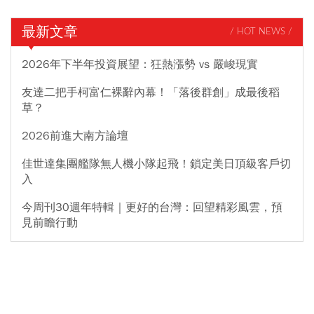
最新文章
/ HOT NEWS /
2026年下半年投資展望：狂熱漲勢 vs 嚴峻現實
友達二把手柯富仁裸辭內幕！「落後群創」成最後稻
草？
2026前進大南方論壇
佳世達集團艦隊無人機小隊起飛！鎖定美日頂級客戶切
入
今周刊30週年特輯｜更好的台灣：回望精彩風雲，預
見前瞻行動