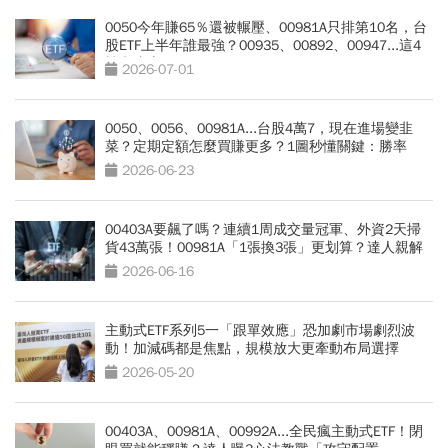
0050今年賺65％還被輾壓、00981A只排第10名，台
股ETF上半年誰最強？00935、00892、00947...這4
檔翻倍賺
2026-07-01
0050、0056、00981A...台股4萬7，現在進場變韭
菜？定期定額怎麼買賺更多？1圖秒懂關鍵：勝率
90％
2026-06-23
00403A要飆了嗎？連續1周成交量冠軍、外資2天掃
貨43萬張！00981A「1張換3張」更划算？達人親解
2026-06-16
主動式ETF系列5一「跟單效應」恐加劇市場劇烈波
動！加減碼都是焦點，規模放大更牽動布局選擇
2026-05-20
00403A、00981A、00992A...全民瘋主動式ETF！閉