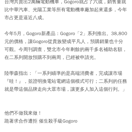
台灣共賣出2萬輛電動機車，Gogoro就占了六成，銷售量就
比中華汽車、光陽工業等所有電動機車廠加起來還多，今年
市占更是逼近八成。
今年5月，Gogoro新產品：Gogoro「2」系列推出。38,800
元的價格，讓Gogoro從貴族變成平凡人，預購銷量也十分
可觀。今周刊調查，雙北市今年剩餘的兩千多名補助名額，
在二系列開放預購不到兩周，已經被申請光。
陸學森指出：「一系列瞄準的是高端消費者，完成讓市場
『哇！』，並證明換電站電網這個模式可行；二系列的任務
就是帶這個品牌走向大眾市場，讓更多人加入這個行列。」
他們不做我來做！
跪著求合作遭拒 催生殺手級Gogoro