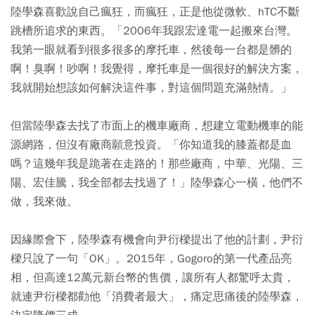
陸學森喜歡說自己瘋狂，而瘋狂，正是他從微軟、hTC不斷
跳槽所追求的東西。「2006年我跟宏達電一起搬來台灣。
我第一眼就看到很多很多的摩托車，然後每一台都是髒的
啊！臭啊！吵啊！我覺得，摩托車是一個很好的解決方案，
我就開始想該如何解決這件事，對這個問題充滿熱情。」
但當陸學森去找了市面上的機車廠商，想建立電動機車的能
源網路，但沒有廠商願意投資。「你知道我的膝蓋都是血
嗎？這幾年我是跪著在走路的！那些廠商，中華、光陽、三
陽、宏佳騰，我全部都去找過了！」陸學森心一橫，他們不
做，我來做。
因緣際會下，陸學森有機會向尹衍樑提出了他的計劃，尹衍
樑只說了一句「OK」。2015年，Gogoro的第一代產品亮
相，但高達12萬元新台幣的售價，讓所有人都驚呼太貴，
就連尹衍樑都勸他「消費者最大」，痛定思痛後的陸學森，