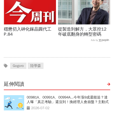
穩懋切入砷化鎵晶圓代工
從製造到解方，大眾控12
P.84
年破底翻身的轉型密碼
Ads by
Gogoro
陸學森
延伸閱讀
00981A、00991A、00994A...今年漲9成還能追？達
人曝「真正考驗」還沒到！換經理人會崩盤？主動式
ETF進場前必知3件事
2026-07-02