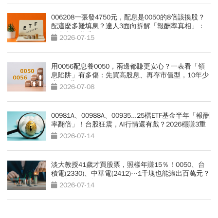
006208一張發4750元，配息是0050的8倍該換股？
配這麼多難填息？達人3面向拆解「報酬率真相」：
除息卡位必看
2026-07-15
用0056配息養0050，兩邊都賺更安心？一表看「領
息陷阱」有多傷：先買高股息、再存市值型，10年少
賺330萬
2026-07-08
00981A、00988A、00935...25檔ETF基金半年「報酬
率翻倍」！台股狂震，AI行情還有戲？2026穩賺3重
點
2026-07-14
淡大教授41歲才買股票，照樣年賺15％！0050、台
積電(2330)、中華電(2412)…1千塊也能滾出百萬元？
懶人投資4組合
2026-07-14