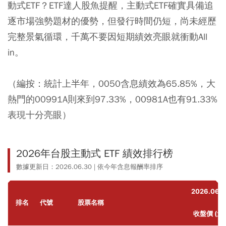
動式ETF？ETF達人股魚提醒，主動式ETF確實具備追
逐市場強勢題材的優勢，但發行時間仍短，尚未經歷
完整景氣循環，千萬不要因短期績效亮眼就衝動All
in。
（編按：統計上半年，0050含息績效為65.85%，大
熱門的00991A則來到97.33%，00981A也有91.33%
表現十分亮眼）
2026年台股主動式 ETF 績效排行榜
數據更新日：2026.06.30 | 依今年含息報酬率排序
2026.06.3
排名
代號
股票名稱
0
收盤價 (元)