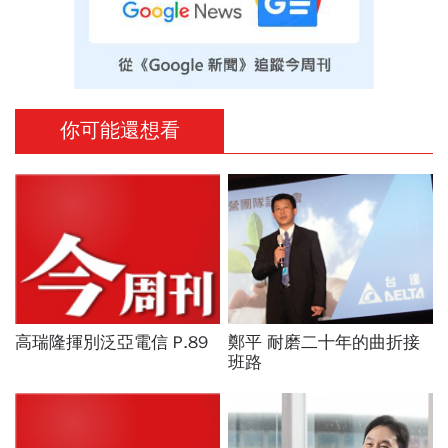
你可能還想看
高瑞隆揮別泛亞電信 P.89
鄭平 耐磨二十年的曲折接
班路