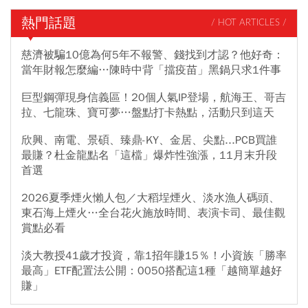
熱門話題
/ HOT ARTICLES /
慈濟被騙10億為何5年不報警、錢找到才認？他好奇：
當年財報怎麼編…陳時中背「擋疫苗」黑鍋只求1件事
巨型鋼彈現身信義區！20個人氣IP登場，航海王、哥吉
拉、七龍珠、寶可夢…盤點打卡熱點，活動只到這天
欣興、南電、景碩、臻鼎-KY、金居、尖點...PCB買誰
最賺？杜金龍點名「這檔」爆炸性強漲，11月末升段
首選
2026夏季煙火懶人包／大稻埕煙火、淡水漁人碼頭、
東石海上煙火…全台花火施放時間、表演卡司、最佳觀
賞點必看
淡大教授41歲才投資，靠1招年賺15％！小資族「勝率
最高」ETF配置法公開：0050搭配這1種「越簡單越好
賺」