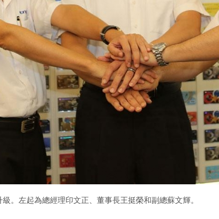
升級。左起為總經理印文正、董事長王挺榮和副總蘇文輝。