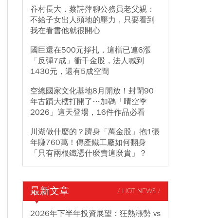
眷村長大，蔡詩萍聊公務員老父親：
不給子女出人頭地的壓力，只要看到
我在看書他就很開心
國巨還在500元掙扎，這檔已連6漲
「反彈7成」衝千金股，法人喊到
1430元，還有5成空間
空總國家文化基地8月開放！封閉90
年古蹟大樓打開了…加碼「晴空季
2026」這天登場，16件作品必看
川湖做什麼的？躋身「萬金股」抱1張
年賺760萬！傳產鐵工廠如何翻身
「只有兩根鐵憑什麼賣這麼貴」？
最新文章
/ HOT NEWS /
2026年下半年投資展望：狂熱漲勢 vs