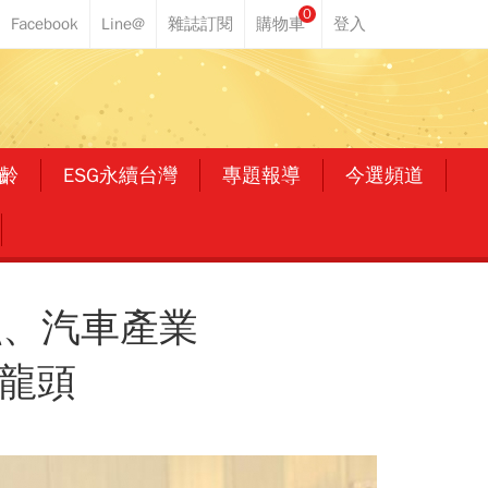
0
齡
ESG永續台灣
專題報導
今選頻道
融、汽車產業
卡龍頭