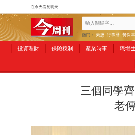
在今天看見明天
熱門：
美股
行事曆
勞保年
投資理財
保險稅制
產業時事
職場
三個同學齊
老傳