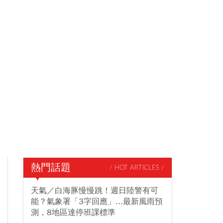
熱門話題
/ HOT ARTICLES /
天氣／白海豚慢慢跳！週日陸警有可
能？氣象署「3字回應」...最新風雨預
測，8地區達停班課標準