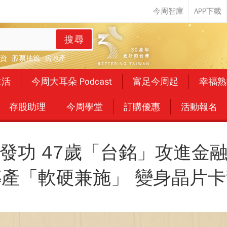
搜尋
資
股票抽籤
房地產
生活
今周大耳朵 Podcast
富足今周起
幸福熟
存股助理
今周學堂
訂購優惠
活動報名
發功 47歲「台銘」攻進金
產「軟硬兼施」 變身晶片