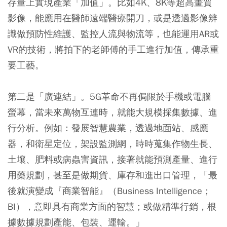
存量上實現產業「加值」。比如4K、8K等超高畫質
影像，能應用在醫師遠端醫療開刀，或是透過影像辨
識做預防性維護、監控人流與物流等，也能運用AR或
VR的技術，將拍下的老師傅的手工進行加值，傳承重
要工藝。
第二是「廣連結」。5G革命不再侷限於手機或電腦
螢幕，當未來萬物互連時，就能大規模採集數據、進
行分析。例如：發展智慧農業，透過地面站、感應
器，和衛星定位，架設監測網，時時蒐集作物生長、
土壤、肥料或病蟲害資訊，接著就能預測產量、進行
用藥規劃，甚至是做期貨、庫存和進出口管理，「最
後就演變成『商業智能』（Business Intelligence；
BI），意即具有商業方面的智慧；或做精準行銷，根
據數據規劃產能、包裝、運輸。」