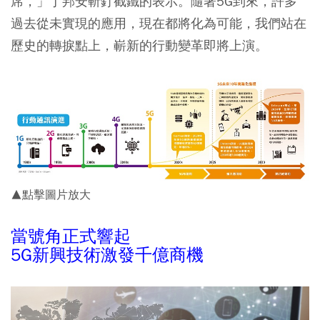
席，」丁邦安斬釘截鐵的表示。隨著5G到來，許多
過去從未實現的應用，現在都將化為可能，我們站在
歷史的轉捩點上，嶄新的行動變革即將上演。
▲點擊圖片放大
當號角正式響起
5G新興技術激發千億商機