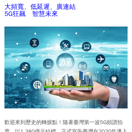
大頻寬、低延遲、廣連結
5G狂飆 智慧未來
歡迎來到歷史的轉捩點！隨著臺灣第一波5G頻譜拍
賣，以1,380億元結標，正式宣告臺灣在2020年邁入