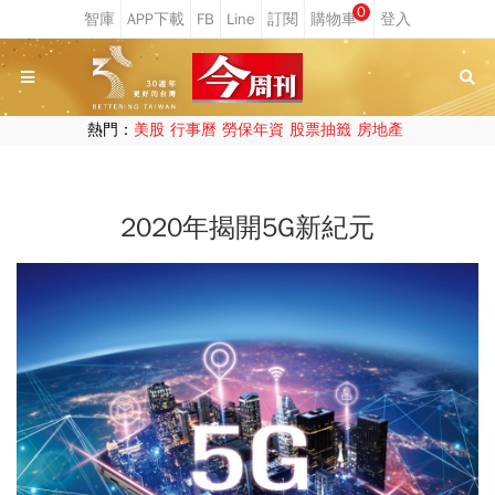
0
熱門：
美股
行事曆
勞保年資
股票抽籤
房地產
2020年揭開5G新紀元