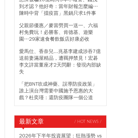
到才認？他好奇：當年財報怎麼編…
陳時中背「擋疫苗」黑鍋只求1件事
父親節優惠／麥當勞買一送一、六福
村免費玩！必勝客、肯德基、遊樂
園…29家速食餐飲飯店好康必收
愛馬仕、香奈兒...兆基李建成涉吞7億
送前妻滿屋精品，遭羈押禁見！宏碁
李文詳當董座才2天閃辭：發現內部缺
失
「把BNT吹成神藥、誤導防疫政策」
誰上演台灣需要中國施予恩惠的大
戲？杜奕瑾：還防疫團隊一個公道
最新文章
/ HOT NEWS /
2026年下半年投資展望：狂熱漲勢 vs