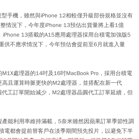
慧型手機，雖然與iPhone 12相較僅升級部份規格並沒有
情況下，今年度iPhone 13預估出貨量將上看1億
。iPhone 13搭載的A15應用處理器採用台積電加強版5
重供不應求情況下，今年預估會提前至6月就進入量
n的M1X處理器的14吋及16吋MacBook Pro，採用台積電
更高且運算時脈更快的M2處理器，並搭配在新一代
晶圓代工訂單開始減少，M2處理器晶圓代工訂單延續，但
程產能利用率維持滿載，5奈米雖然因蘋果訂單季節性調
積電都會提前替客戶在淡季期間預先投片，以避免下半