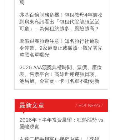
萬
兆基百億財務危機！包租教母4年前收
到房東私訊看出「包租代管龍頭岌岌
可危」：為何租約越多，風險越高？
暑假跟團旅遊注意！知名旅行社遭勒
令停業、9家遭廢止或撤照…觀光署完
整黑名單曝光
2026 AAA頒獎典禮時間、票價、座位
表、售票平台！高雄世運迎張員瑛、
池昌旭、金宣虎…卡司名單不斷更新
最新文章
/ HOT NEWS /
2026年下半年投資展望：狂熱漲勢 vs
嚴峻現實
友達二把手柯富仁裸辭內幕！「落後