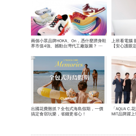
兩個小眾品牌HOKA、On，憑什麼躋身鞋
上班看電腦 
界市值4強、撼動台灣代工廠版圖？ 解
【安心護眼
密運動鞋新天王們
PR
出國花費難抓？全包式海島假期，一價
「AQUA 
搞定食宿玩樂，省錢更省心！
MIT品牌躍上世界舞台
美業生醫新