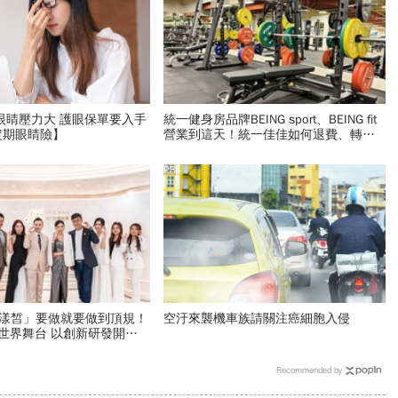
眼睛壓力大 護眼保單要入手
統一健身房品牌BEING sport、BEING fit
定期眼睛險】
營業到這天！統一佳佳如何退費、轉換
到健身工廠？20年老字號為何退出
PR
C.花漾皙」要做就要做到頂規！
空汙來襲機車族請關注癌細胞入侵
 以創新研發開創
高度
Recommended by