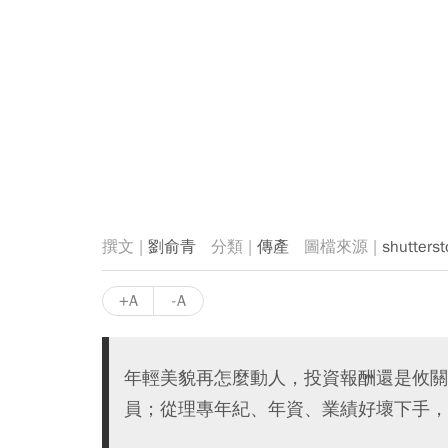
劉俞青
傳產
shutterst
+A
-A
年輕美貌再怎麼動人，投資報酬還是攸關
員；從理專年紀、年資、業績好壞下手，