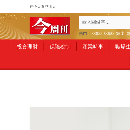
在今天看見明天
熱門：
0056
0050
輝達
0
投資理財
保險稅制
產業時事
職場