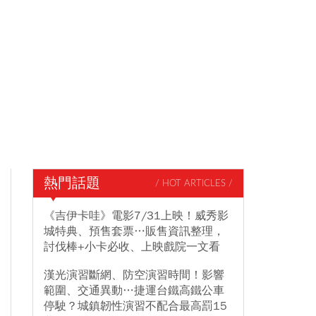
熱門話題
/ HOT ARTICLES /
《吉伊卡哇》電影7/31上映！威秀影
城特典、預售套票…販售資訊整理，
討伐棒+小卡必收、上映戲院一文看
漢光演習斷網、防空演習時間！影響
範圍、交通異動…捷運台鐵高鐵公車
停駛？城鎮韌性演習不配合最高罰15