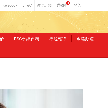
0
齡
ESG永續台灣
專題報導
今選頻道