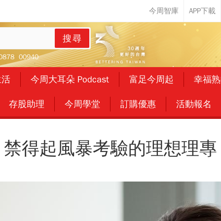
搜尋
0878
00940
生活
今周大耳朵 Podcast
富足今周起
幸福熟
存股助理
今周學堂
訂購優惠
活動報名
禁得起風暴考驗的理想理專