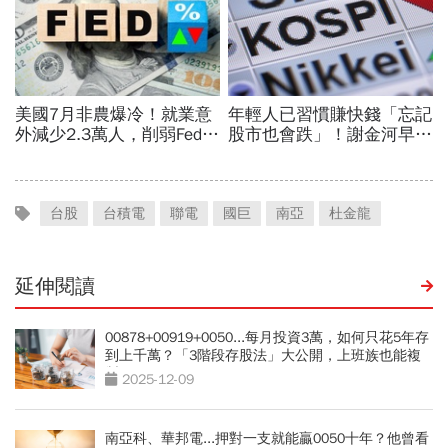
台股
台積電
聯電
國巨
南亞
杜金龍
延伸閱讀
00878+00919+0050...每月投資3萬，如何只花5年存
到上千萬？「3階段存股法」大公開，上班族也能複
製
2025-12-09
南亞科、華邦電...押對一支就能贏0050十年？他曾看