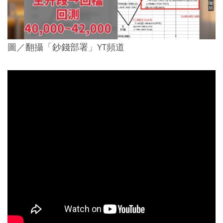
圖／翻攝「鈔錢部署」YT頻道