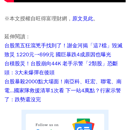
※本文授權自旺得富理財網，
原文見此
。
延伸閱讀：
台股黑五狂瀉兇手找到了！謝金河揭「這7檔」毀滅
致災 1220元→699元 國巨暴跌4成原因也曝光
台積股災！台股崩向44K 老手示警「2類股」恐斷
頭：3大未爆彈在後頭
台股暴殺2000點大場面！南亞科、旺宏、聯電、南
電...國家隊救援清單1次看 下一站4萬點？行家示警
了：跌勢還沒完