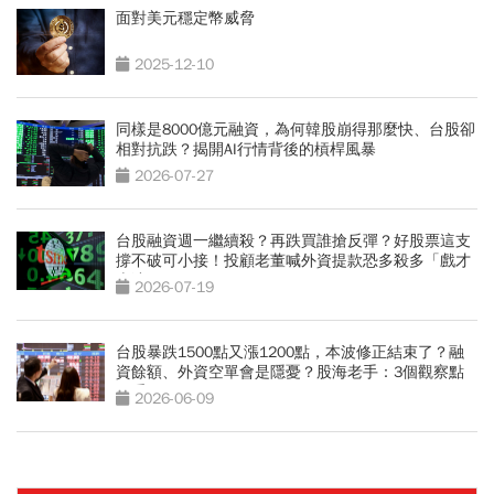
面對美元穩定幣威脅
2025-12-10
同樣是8000億元融資，為何韓股崩得那麼快、台股卻
相對抗跌？揭開AI行情背後的槓桿風暴
2026-07-27
台股融資週一繼續殺？再跌買誰搶反彈？好股票這支
撐不破可小接！投顧老董喊外資提款恐多殺多「戲才
上演」
2026-07-19
台股暴跌1500點又漲1200點，本波修正結束了？融
資餘額、外資空單會是隱憂？股海老手：3個觀察點
更重要
2026-06-09