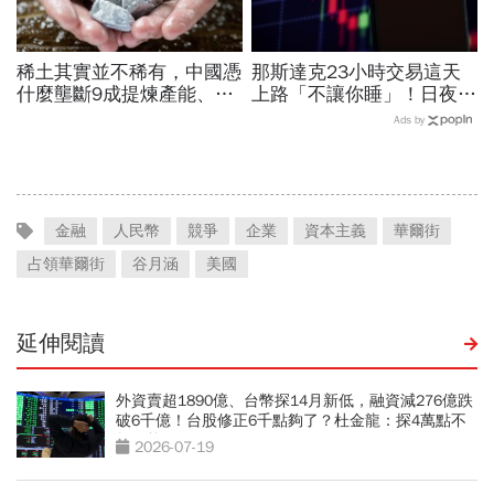
稀土其實並不稀有，中國憑
那斯達克23小時交易這天
什麼壟斷9成提煉產能、掐
上路「不讓你睡」！日夜盤
住川普脖子？洪財隆解析：
時間、新舊制差異…圈內人
Ads by
美中角力下，台灣最該擔心
喊：下單前注意一風險
的事
金融
人民幣
競爭
企業
資本主義
華爾街
占領華爾街
谷月涵
美國
延伸閱讀
外資賣超1890億、台幣探14月新低，融資減276億跌
破6千億！台股修正6千點夠了？杜金龍：探4萬點不
無可能
2026-07-19