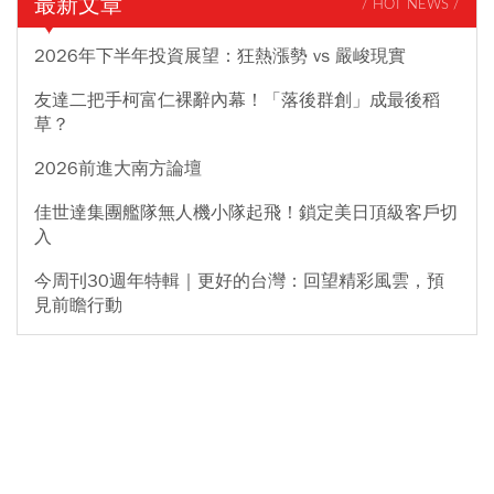
最新文章
/ HOT NEWS /
2026年下半年投資展望：狂熱漲勢 vs 嚴峻現實
友達二把手柯富仁裸辭內幕！「落後群創」成最後稻
草？
2026前進大南方論壇
佳世達集團艦隊無人機小隊起飛！鎖定美日頂級客戶切
入
今周刊30週年特輯｜更好的台灣：回望精彩風雲，預
見前瞻行動