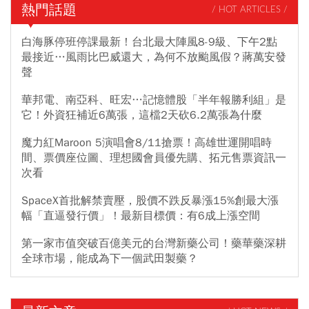
熱門話題
/ HOT ARTICLES /
白海豚停班停課最新！台北最大陣風8-9級、下午2點
最接近…風雨比巴威還大，為何不放颱風假？蔣萬安發
聲
華邦電、南亞科、旺宏…記憶體股「半年報勝利組」是
它！外資狂補近6萬張，這檔2天砍6.2萬張為什麼
魔力紅Maroon 5演唱會8/11搶票！高雄世運開唱時
間、票價座位圖、理想國會員優先購、拓元售票資訊一
次看
SpaceX首批解禁賣壓，股價不跌反暴漲15%創最大漲
幅「直逼發行價」！最新目標價：有6成上漲空間
第一家市值突破百億美元的台灣新藥公司！藥華藥深耕
全球市場，能成為下一個武田製藥？