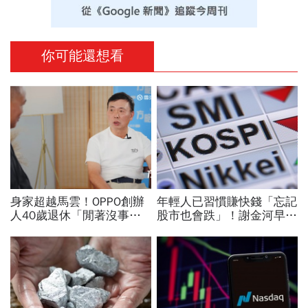
你可能還想看
身家超越馬雲！OPPO創辦
年輕人已習慣賺快錢「忘記
人40歲退休「閒著沒事」
股市也會跌」！謝金河早一
學投資，從看不懂線圖到2
步示警南韓個股槓桿ETF會
年賺300億：現在重倉這3
出事：根本把投資人丟火坑
檔