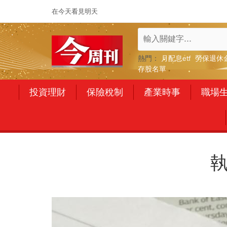
在今天看見明天
熱門：
月配息etf
勞保退休
存股名單
投資理財
保險稅制
產業時事
職場