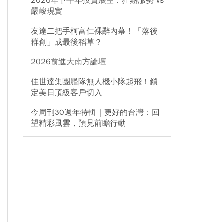
2026年下半年投資展望：狂熱漲勢 vs
嚴峻現實
友達二把手柯富仁裸辭內幕！「落後
群創」成最後稻草？
2026前進大南方論壇
佳世達集團艦隊無人機小隊起飛！鎖
定美日頂級客戶切入
今周刊30週年特輯｜更好的台灣：回
望精彩風雲，預見前瞻行動