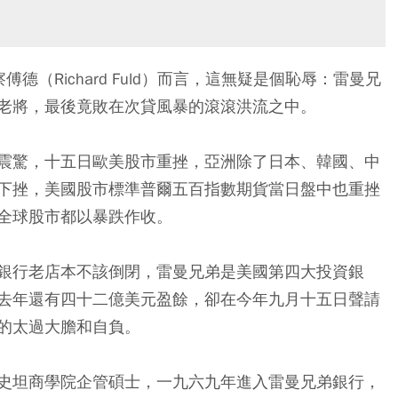
理察傅德（Richard Fuld）而言，這無疑是個恥辱：雷曼兄
老將，最後竟敗在次貸風暴的滾滾洪流之中。
震驚，十五日歐美股市重挫，亞洲除了日本、韓國、中
下挫，美國股市標準普爾五百指數期貨當日盤中也重挫
全球股市都以暴跌作收。
銀行老店本不該倒閉，雷曼兄弟是美國第四大投資銀
去年還有四十二億美元盈餘，卻在今年九月十五日聲請
的太過大膽和自負。
史坦商學院企管碩士，一九六九年進入雷曼兄弟銀行，