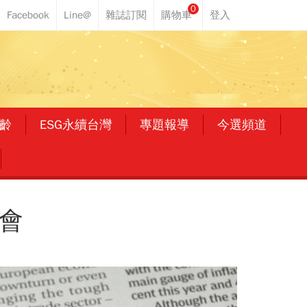
0
齡
ESG永續台灣
專題報導
今選頻道
會