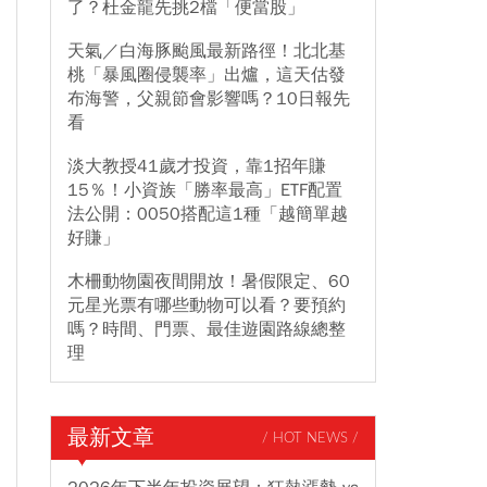
了？杜金龍先挑2檔「便當股」
天氣／白海豚颱風最新路徑！北北基
桃「暴風圈侵襲率」出爐，這天估發
布海警，父親節會影響嗎？10日報先
看
淡大教授41歲才投資，靠1招年賺
15％！小資族「勝率最高」ETF配置
法公開：0050搭配這1種「越簡單越
好賺」
木柵動物園夜間開放！暑假限定、60
元星光票有哪些動物可以看？要預約
嗎？時間、門票、最佳遊園路線總整
理
最新文章
/ HOT NEWS /