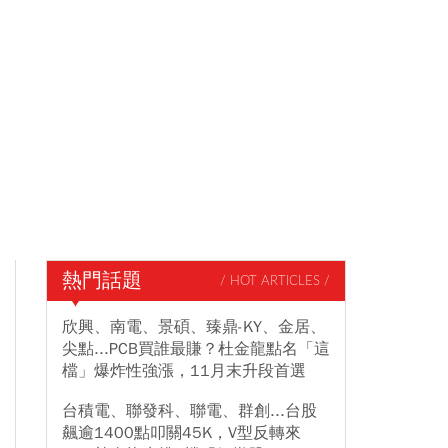
熱門話題
/ HOT ARTICLES /
欣興、南電、景碩、臻鼎-KY、金居、
尖點...PCB買誰最賺？杜金龍點名「這
檔」爆炸性強漲，11月末升段首選
台積電、聯發科、聯電、群創...台股
飆逾1400點叩關45K，V型反轉來