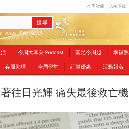
搜尋
金
00939
勞保年金試算
生活
今周大耳朵 Podcast
富足今周起
幸福熟
存股助理
今周學堂
訂購優惠
活動報名
執著往日光輝 痛失最後救亡機