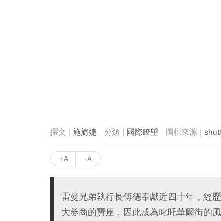
施旖婕
國際瞭望
shut
+A
-A
雷曼兄弟執行長傅德奉獻近四十年，經歷
大券商的寶座，因此成為叱吒華爾街的風