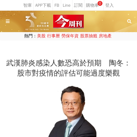
0
熱門：
美股
行事曆
勞保年資
股票抽籤
房地產
武漢肺炎感染人數恐高於預期 陶冬：
股市對疫情的評估可能過度樂觀