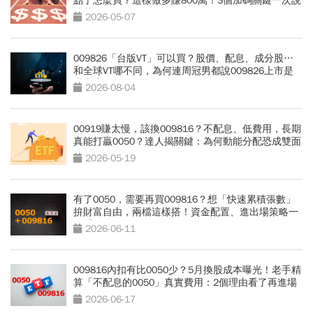
點了怎麼買？這樣做多賺800萬！3個加碼關鍵一次說
清楚
2026-05-07
009826「台版VT」可以買？股價、配息、成分股…
和全球VT哪不同，為何連周冠男都說009826上市是
邁大步？
2026-08-04
00919賺太慢，該換009816？不配息、低費用，長期
真能打贏0050？達人揭關鍵：為何動能分配恐成雙面
刃
2026-05-19
有了0050，需要再買009816？想「快速累積張數」
拚財富自由，兩檔這樣搭！資金配置、進出場策略一
次看
2026-06-11
009816內扣有比0050少？5月換股成本曝光！老手精
算「不配息的0050」真實費用：2個理由看了再進場
2026-06-17