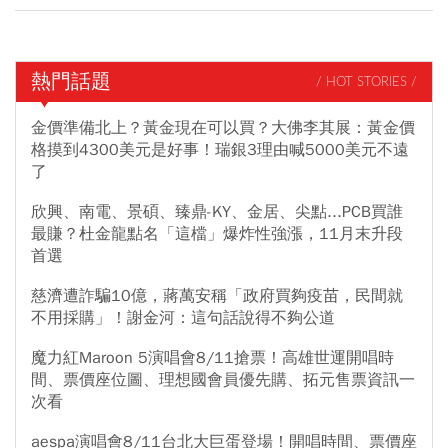
熱門話題
/ HOT STORIES /
金價準備北上？黃金現在可以買？大佛李其展：黃金價
格摸到4300美元是好事！瑞銀3理由喊5000美元不遠
了
欣興、南電、景碩、臻鼎-KY、金居、尖點...PCB買誰
最賺？杜金龍點名「這檔」爆炸性強漲，11月末升段
首選
慈濟遭詐騙10億，蔣萬安稱「政府買夠疫苗，民間就
不用採購」！謝金河：這句話說得不夠公道
魔力紅Maroon 5演唱會8/11搶票！高雄世運開唱時
間、票價座位圖、理想國會員優先購、拓元售票資訊一
次看
aespa演唱會8/11台北大巨蛋登場！開唱時間、票價座