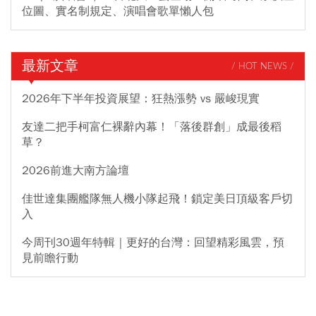
位圖、實名制規定、演唱會歌單懶人包
最新文章
/ HOT NEWS /
2026年下半年投資展望：狂熱漲勢 vs 嚴峻現實
友達二把手柯富仁裸辭內幕！「落後群創」成最後稻
草？
2026前進大南方論壇
佳世達集團艦隊無人機小隊起飛！鎖定美日頂級客戶切
入
今周刊30週年特輯｜更好的台灣：回望精彩風雲，預
見前瞻行動