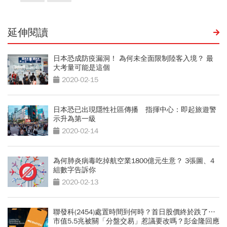
延伸閱讀
日本恐成防疫漏洞！ 為何未全面限制陸客入境？ 最
大考量可能是這個
2020-02-15
日本恐已出現隱性社區傳播 指揮中心：即起旅遊警
示升為第一級
2020-02-14
為何肺炎病毒吃掉航空業1800億元生意？ 3張圖、4
組數字告訴你
2020-02-13
聯發科(2454)處置時間到何時？首日股價終於跌了…
市值5.5兆被關「分盤交易」惹議要改嗎？彭金隆回應