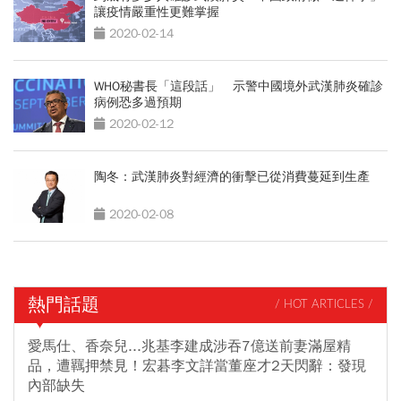
讓疫情嚴重性更難掌握
2020-02-14
WHO秘書長「這段話」 示警中國境外武漢肺炎確診
病例恐多過預期
2020-02-12
陶冬：武漢肺炎對經濟的衝擊已從消費蔓延到生產
2020-02-08
熱門話題
/ HOT ARTICLES /
愛馬仕、香奈兒...兆基李建成涉吞7億送前妻滿屋精
品，遭羈押禁見！宏碁李文詳當董座才2天閃辭：發現
內部缺失