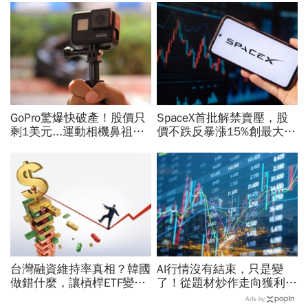
GoPro驚爆快破產！股價只
SpaceX首批解禁賣壓，股
剩1美元...運動相機鼻祖為
價不跌反暴漲15%創最大漲
何摔落神壇？公司曝致命一
幅「直逼發行價」！最新目
擊：記憶體價格太失控
標價：有6成上漲空間
台灣融資維持率真相？韓國
AI行情沒有結束，只是變
做錯什麼，讓槓桿ETF變風
了！從題材炒作走向獲利驗
暴中心？去槓桿風暴完全拆
證，防禦型配置成關鍵
Ads by