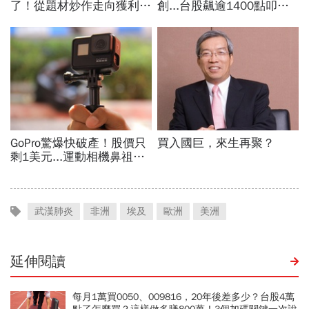
武漢肺炎
非洲
埃及
歐洲
美洲
延伸閱讀
每月1萬買0050、009816，20年後差多少？台股4萬