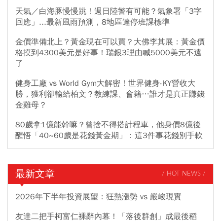
天氣／白海豚慢慢跳！週日陸警有可能？氣象署「3字
回應」...最新風雨預測，8地區達停班課標準
金價準備北上？黃金現在可以買？大佛李其展：黃金價
格摸到4300美元是好事！瑞銀3理由喊5000美元不遠
了
健身工廠 vs World Gym大解密！世界健身-KY營收大
勝，獲利卻輸給柏文？教練課、會籍…誰才是真正賺錢
金雞母？
80歲拿1億能幹嘛？曾捨不得搭計程車，他身價8億後
醒悟「40~60歲是花錢黃金期」：這3件事花錢別手軟
最新文章
/ HOT NEWS /
2026年下半年投資展望：狂熱漲勢 vs 嚴峻現實
友達二把手柯富仁裸辭內幕！「落後群創」成最後稻