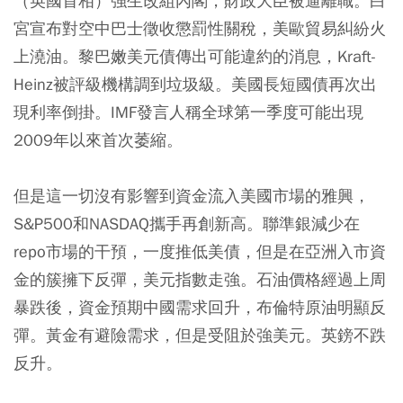
（英國首相）強生改組內閣，財政大臣被逼離職。白
宮宣布對空中巴士徵收懲罰性關稅，美歐貿易糾紛火
上澆油。黎巴嫩美元債傳出可能違約的消息，Kraft-
Heinz被評級機構調到垃圾級。美國長短國債再次出
現利率倒掛。IMF發言人稱全球第一季度可能出現
2009年以來首次萎縮。
但是這一切沒有影響到資金流入美國市場的雅興，
S&P500和NASDAQ攜手再創新高。
聯準銀減少在
repo市場的干預，一度推低美債，但是在亞洲入市資
金的簇擁下反彈，美元指數走強。石油價格經過上周
暴跌後，資金預期中國需求回升，布倫特原油明顯反
彈。黃金有避險需求，但是受阻於強美元。英鎊不跌
反升。