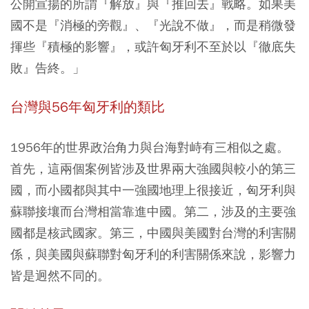
公開宣揚的所謂『解放』與『推回去』戰略。如果美
國不是『消極的旁觀』、『光說不做』，而是稍微發
揮些『積極的影響』，或許匈牙利不至於以『徹底失
敗』告終。」
台灣與56年匈牙利的類比
1956年的世界政治角力與台海對峙有三相似之處。
首先，這兩個案例皆涉及世界兩大強國與較小的第三
國，而小國都與其中一強國地理上很接近，匈牙利與
蘇聯接壤而台灣相當靠進中國。第二，涉及的主要強
國都是核武國家。第三，中國與美國對台灣的利害關
係，與美國與蘇聯對匈牙利的利害關係來說，影響力
皆是迥然不同的。