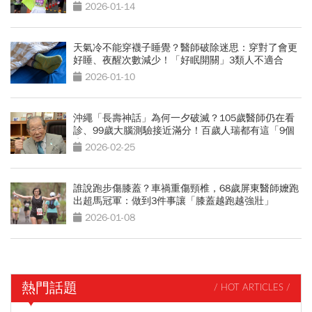
效果最好
2026-01-14
天氣冷不能穿襪子睡覺？醫師破除迷思：穿對了會更
好睡、夜醒次數減少！「好眠開關」3類人不適合
2026-01-10
沖繩「長壽神話」為何一夕破滅？105歲醫師仍在看
診、99歲大腦測驗接近滿分！百歲人瑞都有這「9個
生活習慣」
2026-02-25
誰說跑步傷膝蓋？車禍重傷頸椎，68歲屏東醫師嬤跑
出超馬冠軍：做到3件事讓「膝蓋越跑越強壯」
2026-01-08
熱門話題
/ HOT ARTICLES /