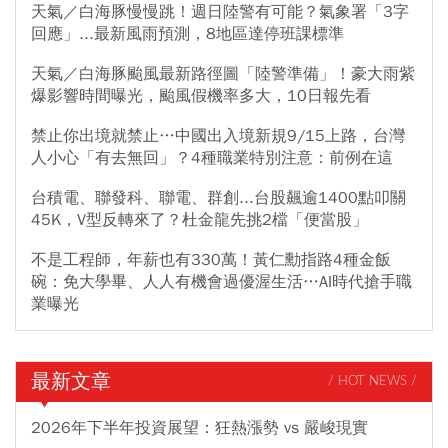
天氣／白海豚慢慢跳！週日陸警有可能？氣象署「3字
回應」...最新風雨預測，8地區達停班課標準
天氣／白海豚颱風最新路徑圖「陸警準備」！豪大雨紫
爆影響時間曝光，颱風假機率多大，10日報先看
禁止你出境就禁止…中國出入境新規9/15上路，台灣
人小心「有去無回」？4種職業特別注意：前例在這
台積電、聯發科、聯電、群創...台股飆逾1400點叩關
45K，V型反轉來了？杜金龍先挑2檔「便當股」
不是工程師，年薪也有330萬！黃仁勳指路4種金飯
碗：免大學畢、人人有機會過優渥生活…AI時代搶手職
業曝光
最新文章
/ HOT NEWS /
2026年下半年投資展望：狂熱漲勢 vs 嚴峻現實