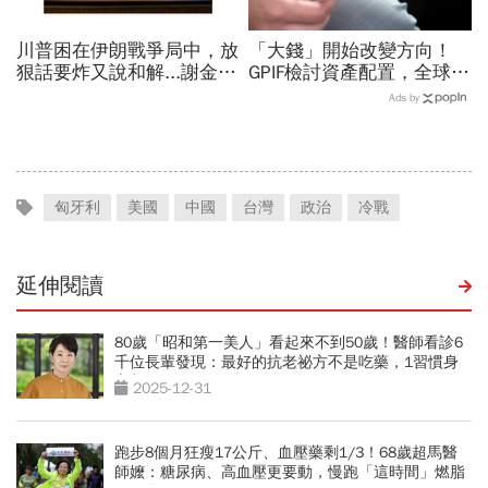
川普困在伊朗戰爭局中，放
「大錢」開始改變方向！
狠話要炸又說和解...謝金河
GPIF檢討資產配置，全球資
揭伊朗權力結構：制度決定
金流向恐迎重大變局
Ads by
一個國家的未來
匈牙利
美國
中國
台灣
政治
冷戰
延伸閱讀
80歲「昭和第一美人」看起來不到50歲！醫師看診6
千位長輩發現：最好的抗老祕方不是吃藥，1習慣身
心都回春
2025-12-31
跑步8個月狂瘦17公斤、血壓藥剩1/3！68歲超馬醫
師嬤：糖尿病、高血壓更要動，慢跑「這時間」燃脂