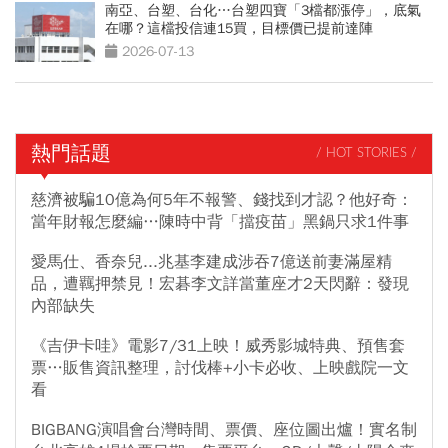
南亞、台塑、台化…台塑四寶「3檔都漲停」，底氣
在哪？這檔投信連15買，目標價已提前達陣
2026-07-13
熱門話題
/ HOT STORIES /
慈濟被騙10億為何5年不報警、錢找到才認？他好奇：
當年財報怎麼編…陳時中背「擋疫苗」黑鍋只求1件事
愛馬仕、香奈兒...兆基李建成涉吞7億送前妻滿屋精
品，遭羈押禁見！宏碁李文詳當董座才2天閃辭：發現
內部缺失
《吉伊卡哇》電影7/31上映！威秀影城特典、預售套
票…販售資訊整理，討伐棒+小卡必收、上映戲院一文
看
BIGBANG演唱會台灣時間、票價、座位圖出爐！實名制