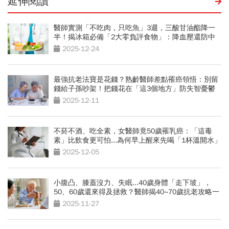
延伸閱讀
醫師實測「不吃肉，只吃魚」3週，三酸甘油酯降一
半！揭冰箱必備「2大零負評食物」：降血壓還防中
風、失智
2025-12-24
最強抗老法寶是花錢？熟齡醫師差點罹癌領悟：別留
錢給子孫吵架！把錢花在「這3個地方」防失智憂鬱
2025-12-11
不菸不酒、吃全素，女醫師竟50歲罹乳癌：「這毒
素」比飲食更可怕...為何早上醒來先喝「1杯溫開水」
很重要
2025-12-05
小腹凸、膝蓋沒力、失眠...40歲身體「走下坡」，
50、60歲還來得及拯救？醫師揭40~70歲抗老攻略一
次看
2025-11-27