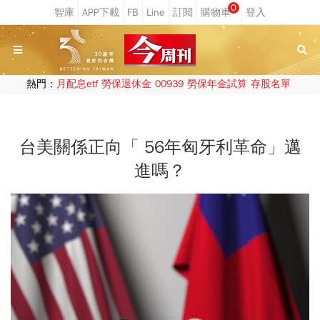
0
熱門：
月配息etf
勞保退休金
00939
勞保年金試算
存股名單
台美關係正向「 56年匈牙利革命」邁
進嗎？