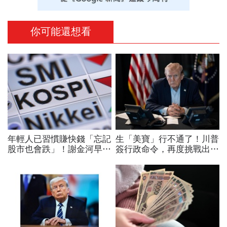
你可能還想看
年輕人已習慣賺快錢「忘記
生「美寶」行不通了！川普
股市也會跌」！謝金河早一
簽行政命令，再度挑戰出生
步示警南韓個股槓桿ETF會
公民權、打擊生育旅遊：不
出事：根本把投資人丟火坑
允許花錢買進美國的資格