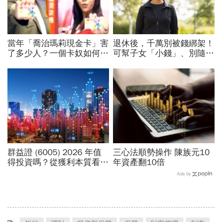
當年「喬治瑪莉現金卡」害
退休後，千萬別被錢綁架！
了多少人？一個卡奴如何把
可幫子女「小錢」、別隨意
500萬債務變成只還23萬
給「大錢」，劃清界線才能
開心花
群益證 (6005) 2026 年值
三心法順勢操作 陳族元10
得投資嗎？從獲利本質看價
年資產翻10倍
值成長與 ETF 納入利多
Ads by