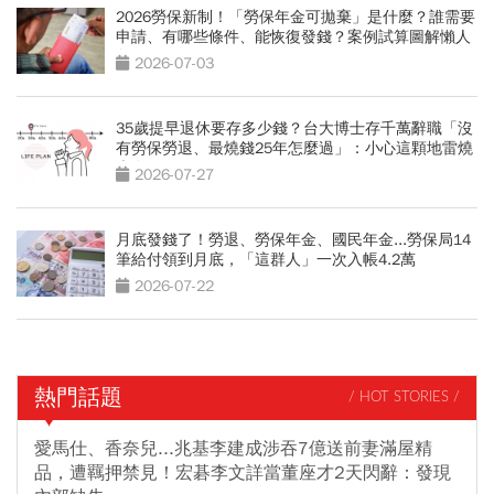
2026勞保新制！「勞保年金可拋棄」是什麼？誰需要
申請、有哪些條件、能恢復發錢？案例試算圖解懶人
包
2026-07-03
35歲提早退休要存多少錢？台大博士存千萬辭職「沒
有勞保勞退、最燒錢25年怎麼過」：小心這顆地雷燒
光存款
2026-07-27
月底發錢了！勞退、勞保年金、國民年金...勞保局14
筆給付領到月底，「這群人」一次入帳4.2萬
2026-07-22
熱門話題
/ HOT STORIES /
愛馬仕、香奈兒...兆基李建成涉吞7億送前妻滿屋精
品，遭羈押禁見！宏碁李文詳當董座才2天閃辭：發現