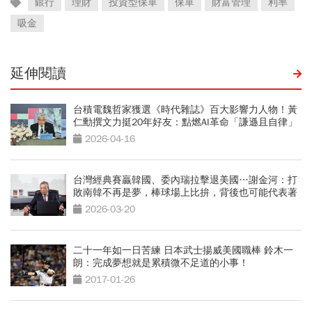
銀行
理財
投資型保單
保單
財富管理
利率
吸金
延伸閱讀
台積電魏哲家獲選《時代雜誌》百大影響力人物！黃
仁勳撰文力挺20年好友：點燃AI革命「謙遜且自律」
2026-04-16
台灣經典賽贏韓國、委內瑞拉擊退美國…謝金河：打
敗南韓不再是夢，棒球場上比拚，背後也可能代表著
國運
2026-03-20
二十一年如一日苦練 日本武士揚威美國職棒 鈴木一
朗：完成夢想就是累積微不足道的小事！
2017-01-26