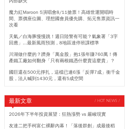
內部缺失
魔力紅Maroon 5演唱會8/11搶票！高雄世運開唱時
間、票價座位圖、理想國會員優先購、拓元售票資訊一
次看
天氣／白海豚慢慢跳！週日陸警有可能？氣象署「3字
回應」...最新風雨預測，8地區達停班課標準
川湖做什麼的？躋身「萬金股」抱1張年賺760萬！傳
產鐵工廠如何翻身「只有兩根鐵憑什麼賣這麼貴」？
國巨還在500元掙扎，這檔已連6漲「反彈7成」衝千金
股，法人喊到1430元，還有5成空間
最新文章
/ HOT NEWS /
2026年下半年投資展望：狂熱漲勢 vs 嚴峻現實
友達二把手柯富仁裸辭內幕！「落後群創」成最後稻