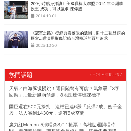
200小時貼身採訪》美國職棒大聯盟 2014 年亞洲勝
投王 成功，可以強求 陳偉殷
2014-10-01
《冠軍之路》從經典賽落敗的遺憾，到十二強登頂的
振奮...導演用影像記錄台灣棒球的百年追求
2025-12-30
熱門話題
/ HOT ARTICLES /
天氣／白海豚慢慢跳！週日陸警有可能？氣象署「3字
回應」...最新風雨預測，8地區達停班課標準
國巨還在500元掙扎，這檔已連6漲「反彈7成」衝千金
股，法人喊到1430元，還有5成空間
魔力紅Maroon 5演唱會8/11搶票！高雄世運開唱時