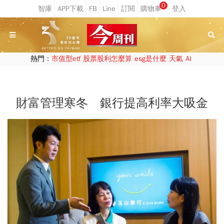
0
熱門：
市值型etf
股票股利怎麼算
esg是什麼
天氣
AI
財富管理寒冬 銀行提高利率大吸金