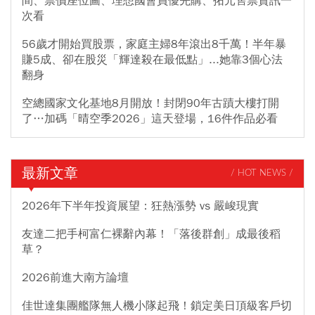
間、票價座位圖、理想國會員優先購、拓元售票資訊一
次看
56歲才開始買股票，家庭主婦8年滾出8千萬！半年暴
賺5成、卻在股災「輝達殺在最低點」...她靠3個心法
翻身
空總國家文化基地8月開放！封閉90年古蹟大樓打開
了…加碼「晴空季2026」這天登場，16件作品必看
最新文章
/ HOT NEWS /
2026年下半年投資展望：狂熱漲勢 vs 嚴峻現實
友達二把手柯富仁裸辭內幕！「落後群創」成最後稻
草？
2026前進大南方論壇
佳世達集團艦隊無人機小隊起飛！鎖定美日頂級客戶切