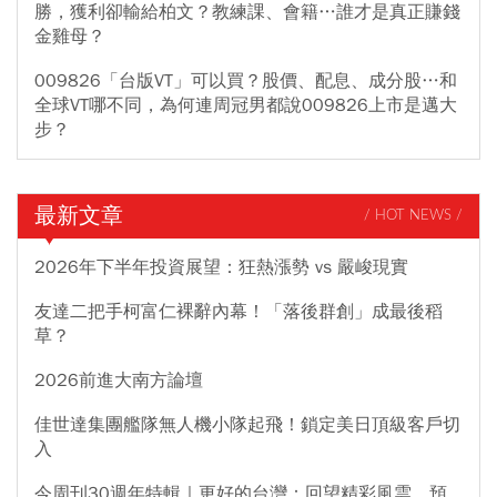
勝，獲利卻輸給柏文？教練課、會籍…誰才是真正賺錢
金雞母？
009826「台版VT」可以買？股價、配息、成分股…和
全球VT哪不同，為何連周冠男都說009826上市是邁大
步？
最新文章
/ HOT NEWS /
2026年下半年投資展望：狂熱漲勢 vs 嚴峻現實
友達二把手柯富仁裸辭內幕！「落後群創」成最後稻
草？
2026前進大南方論壇
佳世達集團艦隊無人機小隊起飛！鎖定美日頂級客戶切
入
今周刊30週年特輯｜更好的台灣：回望精彩風雲，預