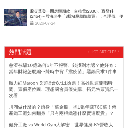
股災蒸發一間房頭期款！台積電(2330)、聯發科
(2454)…股海老牛「3檔AI股越跌越買」：合理價、便
宜價曝光
2026-07-24
熱門話題
/ HOT ARTICLES /
慈濟被騙10億為何5年不報警、錢找到才認？他好奇：
當年財報怎麼編…陳時中背「擋疫苗」黑鍋只求1件事
魔力紅Maroon 5演唱會8/11搶票！高雄世運開唱時
間、票價座位圖、理想國會員優先購、拓元售票資訊一
次看
川湖做什麼的？躋身「萬金股」抱1張年賺760萬！傳
產鐵工廠如何翻身「只有兩根鐵憑什麼賣這麼貴」？
健身工廠 vs World Gym大解密！世界健身-KY營收大