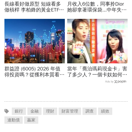
長線看好做原型 短線看多
月收入6位數，同事拎Dior
做槓桿 李柏鋒的黃金ETF投
她卻拿著環保袋...中年失業
資術
兩樣情：年輕不理財，你不
知「未來」哪時候來
群益證 (6005) 2026 年值
當年「喬治瑪莉現金卡」害
得投資嗎？從獲利本質看價
了多少人？一個卡奴如何把
值成長與 ETF 納入利多
500萬債務變成只還23萬
Ads by
銀行
金融
理財
財富管理
調查
績效
連動債
贏家