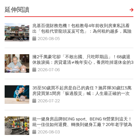
延伸閱讀
兆基百億財務危機！包租教母4年前收到房東私訊看
出「包租代管龍頭岌岌可危」：為何租約越多，風險
越高？
2026-08-05
擁2千萬豪宅卻「不敢出國、只吃即期品」！68歲退
休族淚揭：房貸還清≠晚年安心，養房吃掉退休金的3
大誤算
2026-07-06
35至50歲買不起房是自己的責任？施昇輝30歲扛5萬
房貸買第1間房「躲過股災」喊：人生最正確的一次
決定
2026-07-22
統一健身房品牌BEING sport、BEING fit營業到這天！
統一佳佳如何退費、轉換到健身工廠？20年老字號為
何退出
2026-08-03