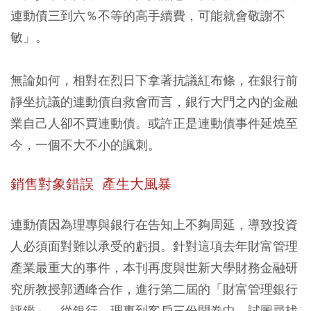
連動債三到六％不等的高手續費，可能就會敬謝不
敏」。
無論如何，相對在烈日下拿著抗議紅布條，在銀行前
靜坐抗議的連動債自救會而言，銀行大門之內的金融
業自己人卻不買連動債。或許正是連動債事件延燒至
今，一個不大不小的諷刺。
銷售對象錯誤 產生大風暴
連動債因為理專與銀行在告知上不夠周延，導致投資
人必須面對難以承受的虧損。針對這項去年財富管理
產業最重大的事件，本刊再度與世新大學財務金融研
究所教授郭迺峰合作，進行第二屆的「財富管理銀行
評鑑」。從銀行、理專到客戶三份問卷中，試圖尋找