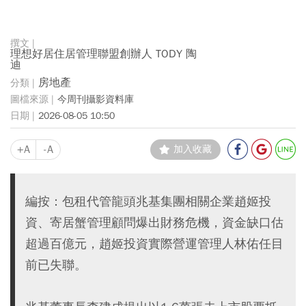
理想好居住居管理聯盟創辦人 TODY 陶
迪
房地產
今周刊攝影資料庫
2026-08-05 10:50
+A
-A
加入收藏
編按：包租代管龍頭兆基集團相關企業趙姬投
資、寄居蟹管理顧問爆出財務危機，資金缺口估
超過百億元，趙姬投資實際營運管理人林佑任目
前已失聯。