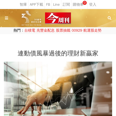
0
熱門：
台積電
兆豐金配息
股票抽籤
00929
航運股走勢
連動債風暴過後的理財新贏家