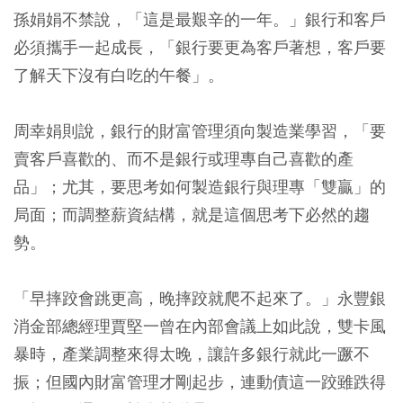
孫娟娟不禁說，「這是最艱辛的一年。」銀行和客戶
必須攜手一起成長，「銀行要更為客戶著想，客戶要
了解天下沒有白吃的午餐」。
周幸娟則說，銀行的財富管理須向製造業學習，「要
賣客戶喜歡的、而不是銀行或理專自己喜歡的產
品」；尤其，要思考如何製造銀行與理專「雙贏」的
局面；而調整薪資結構，就是這個思考下必然的趨
勢。
「早摔跤會跳更高，晚摔跤就爬不起來了。」永豐銀
消金部總經理賈堅一曾在內部會議上如此說，雙卡風
暴時，產業調整來得太晚，讓許多銀行就此一蹶不
振；但國內財富管理才剛起步，連動債這一跤雖跌得