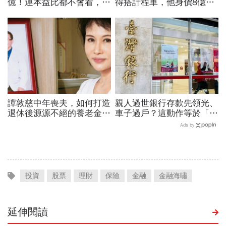
億！連本益比都不會看，氣
得搭計程車，他身價8億後
死一堆金融專家…財產5年
醒悟「40~60歲是花錢黃金
翻1萬倍的秘訣「年輕又
期」：這3件事花錢別手軟
窮」
譚敦慈中年喪夫，如何打造
親人過世銀行存款先領光、
退休後源源不絕的養老金？
車子過戶？這動作等於「叫
兒子從埋怨到感謝「活到
國稅局來查」，踩3大地雷
Ads by
老、領到老」
恐背官司！財產正確處理流
程
投資
股票
理財
保險
金融
金融海嘯
延伸閱讀