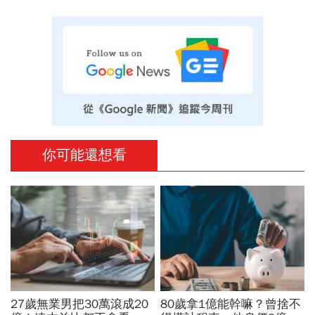
你可能還想看
27歲無業男把30萬滾成20
80歲拿1億能幹嘛？曾捨不