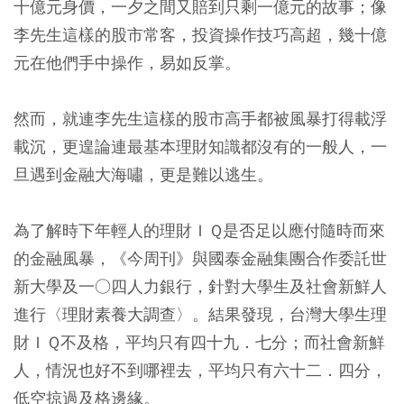
十億元身價，一夕之間又賠到只剩一億元的故事；像
李先生這樣的股市常客，投資操作技巧高超，幾十億
元在他們手中操作，易如反掌。
然而，就連李先生這樣的股市高手都被風暴打得載浮
載沉，更遑論連最基本理財知識都沒有的一般人，一
旦遇到金融大海嘯，更是難以逃生。
為了解時下年輕人的理財ＩＱ是否足以應付隨時而來
的金融風暴，《今周刊》與國泰金融集團合作委託世
新大學及一○四人力銀行，針對大學生及社會新鮮人
進行〈理財素養大調查〉。結果發現，台灣大學生理
財ＩＱ不及格，平均只有四十九．七分；而社會新鮮
人，情況也好不到哪裡去，平均只有六十二．四分，
低空掠過及格邊緣。