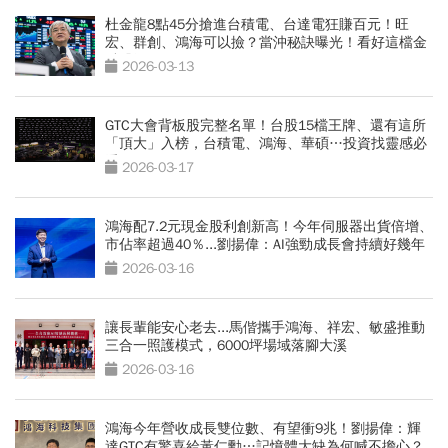
杜金龍8點45分搶進台積電、台達電狂賺百元！旺
宏、群創、鴻海可以撿？當沖秘訣曝光！看好這檔金
融股衝百元
2026-03-13
GTC大會背板股完整名單！台股15檔王牌、還有這所
「頂大」入榜，台積電、鴻海、華碩…投資找靈感必
看
2026-03-17
鴻海配7.2元現金股利創新高！今年伺服器出貨倍增、
市佔率超過40％...劉揚偉：AI強勁成長會持續好幾年
2026-03-16
讓長輩能安心老去...馬偕攜手鴻海、祥宏、敏盛推動
三合一照護模式，6000坪場域落腳大溪
2026-03-16
鴻海今年營收成長雙位數、有望衝9兆！劉揚偉：輝
達GTC有驚喜給黃仁勳…記憶體大缺為何喊不擔心？