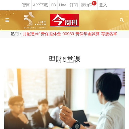
0
熱門：
月配息etf
勞保退休金
00939
勞保年金試算
存股名單
理財5堂課