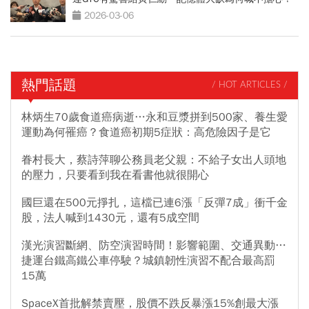
2026-03-06
熱門話題
/ HOT ARTICLES /
林炳生70歲食道癌病逝…永和豆漿拼到500家、養生愛
運動為何罹癌？食道癌初期5症狀：高危險因子是它
眷村長大，蔡詩萍聊公務員老父親：不給子女出人頭地
的壓力，只要看到我在看書他就很開心
國巨還在500元掙扎，這檔已連6漲「反彈7成」衝千金
股，法人喊到1430元，還有5成空間
漢光演習斷網、防空演習時間！影響範圍、交通異動…
捷運台鐵高鐵公車停駛？城鎮韌性演習不配合最高罰
15萬
SpaceX首批解禁賣壓，股價不跌反暴漲15%創最大漲