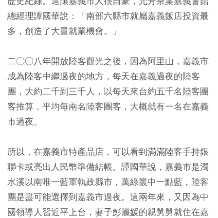
歷史紀錄。這讓嘉義市人很自豪，允芳茶葉嘉義會館
總經理譚國華說：「南部六縣市就屬嘉義飯店投資最
多，創造了大量就業機會。」
二○○八年開放陸客觀光之後，因為阿里山，嘉義市
成為陸客中繼過夜的地方，每天在嘉義過夜的陸客
團，大約二千到三千人，以每天來台約五千名陸客團
客推算，平均每兩名陸客團客，大概就有一名在嘉義
市過夜。
所以，在嘉義市特產品店，可以看到滿滿陸客手持銀
聯卡或亮出人民幣準備結帳。譚國華說，嘉義市是濁
水溪以南唯一藍軍執政縣市，萬綠叢中一點藍，陸客
團是盡可能選擇到嘉義市過夜。這兩年來，又因為中
國領導人習近平上台，妻子彭麗媛的親舅舅就住在嘉