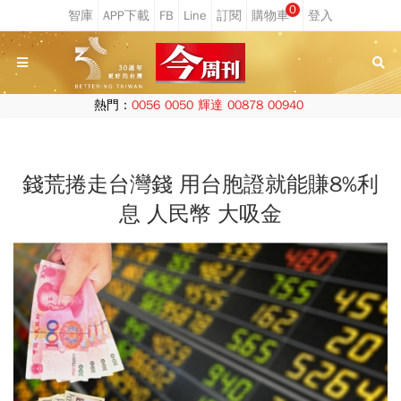
0
熱門：
0056
0050
輝達
00878
00940
錢荒捲走台灣錢 用台胞證就能賺8%利
息 人民幣 大吸金