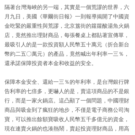
隔著台灣海峽的另一端，其實是一個荒謬的世界，六
月九日，美國《華爾街日報》一則報導揭開了中國資
金吃緊的嚴重性與荒謬，北京簋街的籮籮酸湯魚火鍋
店，竟然推出理財商品，每張餐桌上都貼著宣傳單，
最吸引人的是一款投資額人民幣五十萬元（折合新台
幣約二五○萬元）的產品，竟然喊出年利率一三％，
還承諾保障投資者本金和收益的安全。
保障本金安全、還給一三％的年利率，是台灣銀行牌
告利率的七倍多，更嚇人的是，賣這項商品的不是銀
行，而是一家火鍋店。這凸顯了一個問題，中國理財
商品與吸金到了瘋狂的地步，不僅是電子商務公司淘
寶，可以推出餘額寶吸收人民幣五千多億元的資金，
現在連賣火鍋的也湊熱鬧，賣起投資理財商品，用高