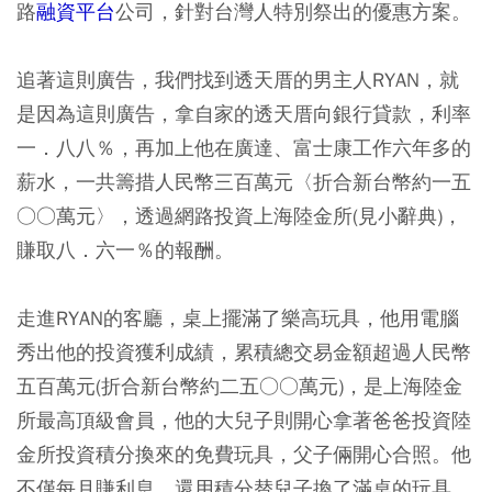
路
融資平台
公司，針對台灣人特別祭出的優惠方案。
追著這則廣告，我們找到透天厝的男主人RYAN，就
是因為這則廣告，拿自家的透天厝向銀行貸款，利率
一．八八％，再加上他在廣達、富士康工作六年多的
薪水，一共籌措人民幣三百萬元〈折合新台幣約一五
○○萬元〉，透過網路投資上海陸金所(見小辭典)，
賺取八．六一％的報酬。
走進RYAN的客廳，桌上擺滿了樂高玩具，他用電腦
秀出他的投資獲利成績，累積總交易金額超過人民幣
五百萬元(折合新台幣約二五○○萬元)，是上海陸金
所最高頂級會員，他的大兒子則開心拿著爸爸投資陸
金所投資積分換來的免費玩具，父子倆開心合照。他
不僅每月賺利息，還用積分替兒子換了滿桌的玩具。