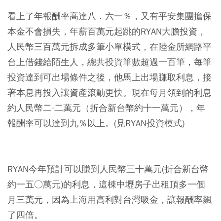
看上了年報酬率高達八．六一％，又有平安集團擔保
本金不會損失，年薪百萬元起跳的RYAN大膽投資，
人民幣三百萬元拆成多筆小單模式，在陸金所網路平
台上借錢給陌生人，總共投資筆數超過一百筆，每筆
投資達到可出場條件之後，他馬上出場賺取利息，接
著本息再投入讓資產滾動更快。現在每月領到的利息
約人民幣二∙二萬元（折合新台幣約十一萬元），年
報酬率可以達到九％以上。(見RYAN投資模式)
RYAN今年預計可以賺到人民幣三十萬元(折合新台幣
約一五○萬元)的利息，這棟中壢房子出租頂多一個
月三萬元，因為上海用高利對台灣吸金，讓報酬率飆
了四倍。