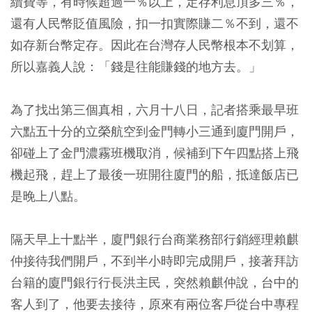
續費等，有時候超過一％以上，定存利息頂多三％，
還有人民幣貶值風險，扣一扣實際賺二％不到，還不
如存新台幣定存。因此在台灣存人民幣根本不划算，
所以嘉義人說：「錢是往能賺錢的地方去。」
為了找出第三個真相，六月十八日，記者搭乘最早班
六點五十分的立榮航空到金門轉小三通到廈門開戶，
卻碰上了金門濃霧班機取消，候補到下午四點搭上飛
機起飛，趕上了最後一班開往廈門的船，抵達飯店已
是晚上八點。
隔天早上十點半，廈門銀行台商業務部行銷經理賴麒
仲接待我們開戶，不到半小時即完成開戶，接著拜訪
台籍的廈門銀行行長洪主民，突然賴麒仲說，台中的
客人到了，他要去接待，原來有兩位客戶從台中專程