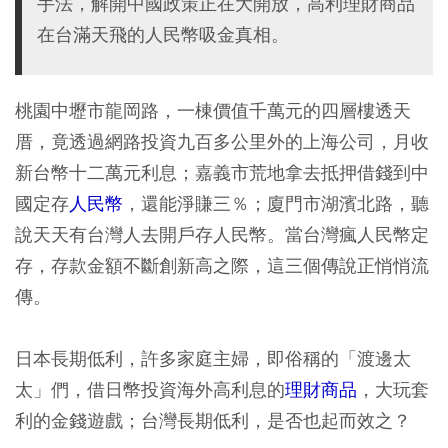
手法，解開中國政策正在大開放，高利理財商品
在台滿天飛的人民幣吸金真相。
桃園中壢市龍岡路，一棟價值千萬元的四層樓透天
厝，竟透過網路投資九百多公里外的上海公司，月收
新台幣十二萬元利息；嘉義市荒地拿去抵押借錢到中
國定存
人民幣
，還能淨賺三％；廈門市湖濱北路，聽
說天天有台灣人去開戶存人民幣。當台灣瘋人民幣定
存，存款金額不斷創新高之際，這三個傳說正悄悄流
傳。
日本長期低利，許多家庭主婦，即俗稱的「渡邊太
太」們，借日幣投資海外高利息的
理財商品
，大玩套
利的金錢遊戲；台灣長期低利，是否也起而效之？