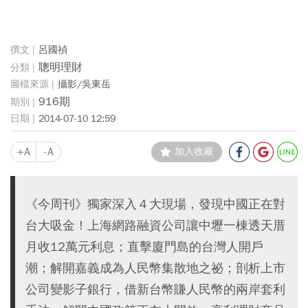
呂國禎
聰明理財
攝影/吳東岳
916期
2014-07-10 12:59
+A
-A
加入收藏
《今周刊》獨家深入４大現場，發現中國正在對
台大吸金！上海網路融資公司讓中壢一棟透天厝
月收12萬元利息；直擊廈門島的台灣人開戶
潮；解開嘉義成為人民幣集散地之祕；剖析上市
公司變影子銀行，借新台幣賺人民幣的兩岸套利