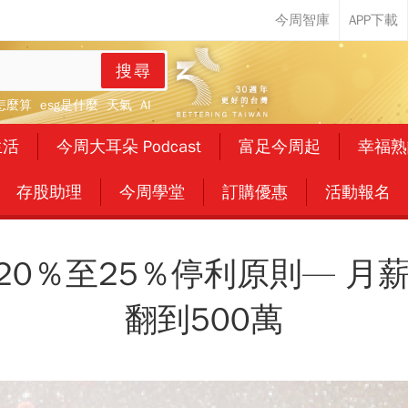
搜尋
怎麼算
esg是什麼
天氣
AI
生活
今周大耳朵 Podcast
富足今周起
幸福熟
存股助理
今周學堂
訂購優惠
活動報名
0％至25％停利原則— 月薪
翻到500萬