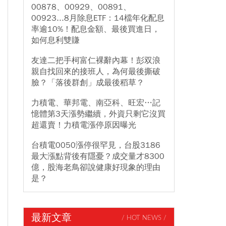
00878、00929、00891、
00923...8月除息ETF：14檔年化配息
率逾10%！配息金額、最後買進日，
如何息利雙賺
友達二把手柯富仁裸辭內幕！彭双浪
親自找回來的接班人，為何最後撕破
臉？「落後群創」成最後稻草？
力積電、華邦電、南亞科、旺宏…記
憶體第3天漲勢繼續，外資只剩它沒買
超還賣！力積電漲停原因曝光
台積電0050漲停很罕見，台股3186
最大漲點背後有隱憂？成交量才8300
億，股海老鳥卻說健康好現象的理由
是？
最新文章
/ HOT NEWS /