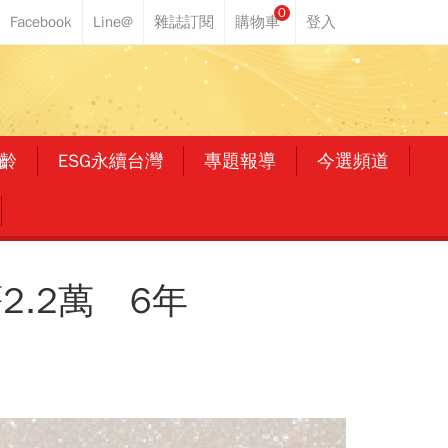
0
齡
ESG永續台灣
專題報導
今選頻道
2.2萬 6年