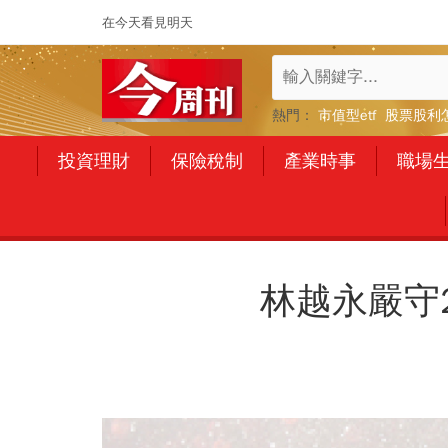
在今天看見明天
熱門：
市值型etf
股票股利
投資理財
保險稅制
產業時事
職場
林越永嚴守2