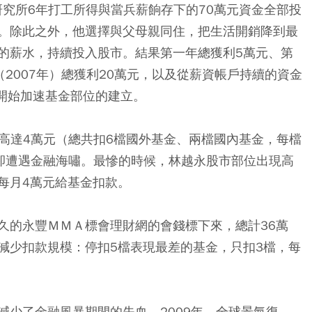
研究所6年打工所得與當兵薪餉存下的70萬元資金全部投
。除此之外，他選擇與父母親同住，把生活開銷降到最
的薪水，持續投入股市。結果第一年總獲利5萬元、第
（2007年）總獲利20萬元，以及從薪資帳戶持續的資金
他開始加速基金部位的建立。
額高達4萬元（總共扣6檔國外基金、兩檔國內基金，每檔
年卻遭遇金融海嘯。最慘的時候，林越永股市部位出現高
每月4萬元給基金扣款。
久的永豐ＭＭＡ標會理財網的會錢標下來，總計36萬
減少扣款規模：停扣5檔表現最差的基金，只扣3檔，每
減少了金融風暴期間的失血。2009年，全球景氣復