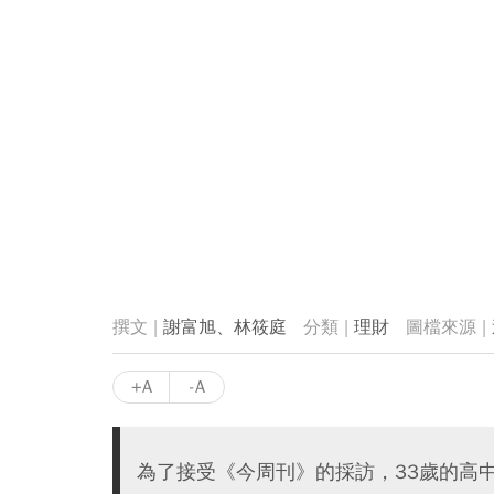
謝富旭、林筱庭
理財
+A
-A
為了接受《今周刊》的採訪，33歲的高