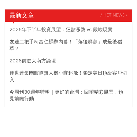
最新文章
/ HOT NEWS /
2026年下半年投資展望：狂熱漲勢 vs 嚴峻現實
友達二把手柯富仁裸辭內幕！「落後群創」成最後稻
草？
2026前進大南方論壇
佳世達集團艦隊無人機小隊起飛！鎖定美日頂級客戶切
入
今周刊30週年特輯｜更好的台灣：回望精彩風雲，預
見前瞻行動