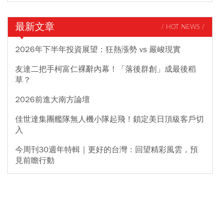
最新文章
/ HOT NEWS /
2026年下半年投資展望：狂熱漲勢 vs 嚴峻現實
友達二把手柯富仁裸辭內幕！「落後群創」成最後稻
草？
2026前進大南方論壇
佳世達集團艦隊無人機小隊起飛！鎖定美日頂級客戶切
入
今周刊30週年特輯｜更好的台灣：回望精彩風雲，預
見前瞻行動