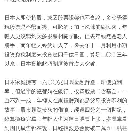
日本人即使持股，或因股票賺錢也不會說，多少覺得
玩股票是不勞而獲、可恥的；加上泡沫崩盤以來，年
輕人更沒聽到太多股票相關字眼。但去年顯然是老人
脫手，而年輕人終於加入了，像去年十一月利用小額
投資免稅制度來投資達四千億日圓，算是二○○三年
以來，日本實施此項制度後首次大突破。
日本家庭擁有一六○○兆日圓金融資產，即使負利
率，但過半的錢都躺在銀行，投資股票（含基金）一
直不到一成，年輕人在家裡聽到都是父母投資不利的
故事，股市暴跌帶來的傷痕，經過四分之一個世紀，
總算癒療完畢；年輕人也因連日股票上漲，搭電車看
到周刊廣告都在說，日經指數必會衝破二萬五千點甚