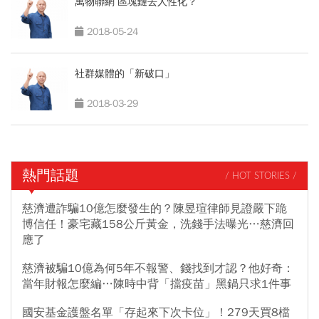
萬物聯網 區塊鏈去人性化？
2018-05-24
社群媒體的「新破口」
2018-03-29
熱門話題
/ HOT STORIES /
慈濟遭詐騙10億怎麼發生的？陳昱瑄律師見證嚴下跪
博信任！豪宅藏158公斤黃金，洗錢手法曝光…慈濟回
應了
慈濟被騙10億為何5年不報警、錢找到才認？他好奇：
當年財報怎麼編…陳時中背「擋疫苗」黑鍋只求1件事
國安基金護盤名單「存起來下次卡位」！279天買8檔