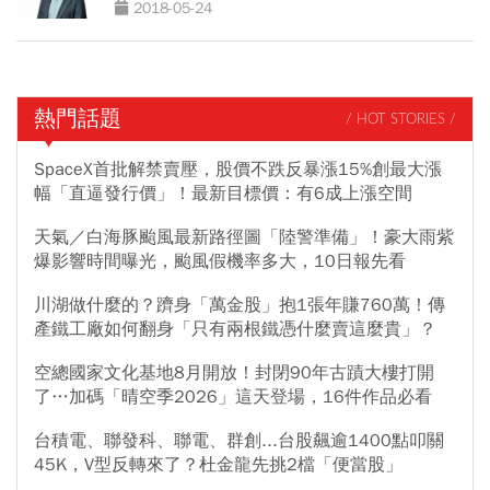
2018-05-24
熱門話題
/ HOT STORIES /
SpaceX首批解禁賣壓，股價不跌反暴漲15%創最大漲
幅「直逼發行價」！最新目標價：有6成上漲空間
天氣／白海豚颱風最新路徑圖「陸警準備」！豪大雨紫
爆影響時間曝光，颱風假機率多大，10日報先看
川湖做什麼的？躋身「萬金股」抱1張年賺760萬！傳
產鐵工廠如何翻身「只有兩根鐵憑什麼賣這麼貴」？
空總國家文化基地8月開放！封閉90年古蹟大樓打開
了…加碼「晴空季2026」這天登場，16件作品必看
台積電、聯發科、聯電、群創...台股飆逾1400點叩關
45K，V型反轉來了？杜金龍先挑2檔「便當股」