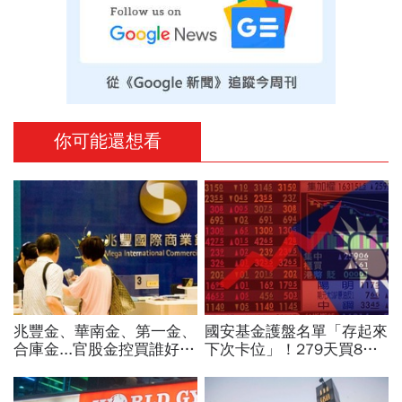
你可能還想看
兆豐金、華南金、第一金、
國安基金護盤名單「存起來
合庫金...官股金控買誰好？
下次卡位」！279天買8檔
達人點名這檔「價差填息雙
翻倍賺百億：鴻海、台達
冠王」，除息日、發息日先
電...唯一金融股是它