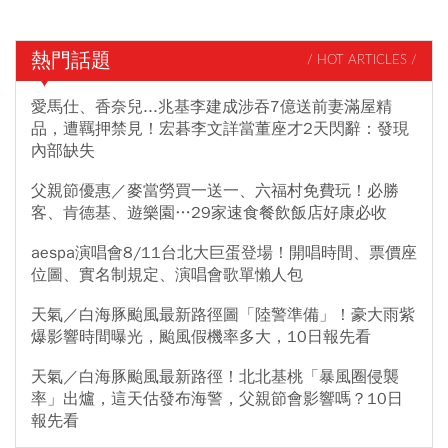
熱門話題
/ HOT ARTICLES /
愛馬仕、香奈兒...兆基李建成涉吞7億送前妻滿屋精
品，遭羈押禁見！宏碁李文詳當董座才2天閃辭：發現
內部缺失
父親節優惠／麥當勞買一送一、六福村免費玩！必勝
客、肯德基、遊樂園…29家速食餐飲飯店好康必收
aespa演唱會8/11台北大巨蛋登場！開唱時間、票價座
位圖、實名制規定、演唱會歌單懶人包
天氣／白海豚颱風最新路徑圖「陸警準備」！豪大雨紫
爆影響時間曝光，颱風假機率多大，10日報先看
天氣／白海豚颱風最新路徑！北北基桃「暴風圈侵襲
率」出爐，這天估發布海警，父親節會影響嗎？10日
報先看