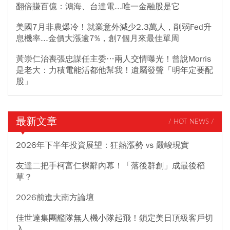
翻倍賺百億：鴻海、台達電...唯一金融股是它
美國7月非農爆冷！就業意外減少2.3萬人，削弱Fed升
息機率...金價大漲逾7%，創7個月來最佳單周
黃崇仁治喪張忠謀任主委…兩人交情曝光！曾說Morris
是老大：力積電能活都他幫我！遺屬發聲「明年定要配
股」
最新文章
/ HOT NEWS /
2026年下半年投資展望：狂熱漲勢 vs 嚴峻現實
友達二把手柯富仁裸辭內幕！「落後群創」成最後稻
草？
2026前進大南方論壇
佳世達集團艦隊無人機小隊起飛！鎖定美日頂級客戶切
入