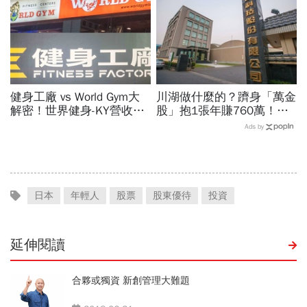
看
健身工廠 vs World Gym大
川湖做什麼的？躋身「萬金
解密！世界健身-KY營收大
股」抱1張年賺760萬！傳
勝，獲利卻輸給柏文？教練
產鐵工廠如何翻身「只有兩
Ads by
課、會籍…誰才是真正賺錢
根鐵憑什麼賣這麼貴」？
金雞母？
日本
年輕人
股票
股東優待
投資
延伸閱讀
合夥或獨資 新創管理大難題