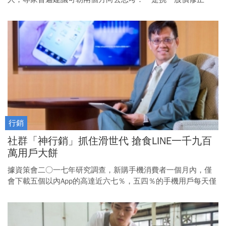
過」的高息成長股，掌握股價「先蹲後跳」的賺錢契機，適合
存股族波段操作；第二，是卡位有產業亮點、有集團作帳題材
者，即使現金殖利率不到三％，但受惠產業趨勢向上的熱度，
積極型的投資人可望在「賺價差」的同時，也能一併收割「息
值」，搭上除權息行情順風車。
行銷
社群「神行銷」抓住滑世代 搶食LINE一千九百
萬用戶大餅
據資策會二○一七年研究調查，新購手機消費者一個月內，僅
會下載五個以內App的高達近六七％，五四％的手機用戶每天僅
會固定使用一至五個App；其中以社群通訊類占比最高，逾七
六％，遠高出第二的遊戲類（五四％）。