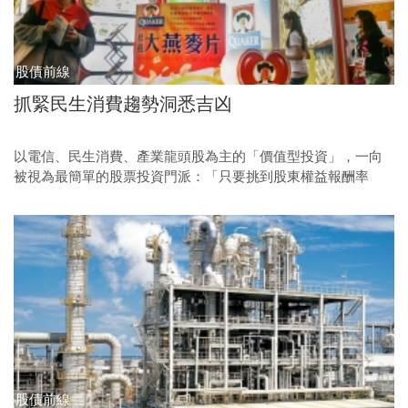
股債前線
抓緊民生消費趨勢洞悉吉凶
以電信、民生消費、產業龍頭股為主的「價值型投資」，一向
被視為最簡單的股票投資門派：「只要挑到股東權益報酬率
（ROE）不錯，如超過十二％，派息有一定水準，在合理本益比
買進後牢牢抱住，長期而言，就會有豐碩的報酬。」 如果你還
抱持著這種觀念，那麼，請醒醒吧！由於新科技、新趨勢種種
複雜因素的改變，昔日的價值股，其價值含量可能正在銳減
中。當然，也有可能是個別因素，如公司管理不當，導致營運
與股價大不如預期。
股債前線