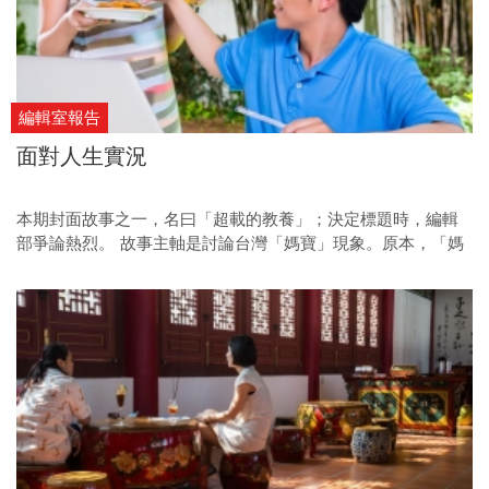
編輯室報告
面對人生實況
本期封面故事之一，名曰「超載的教養」；決定標題時，編輯
部爭論熱烈。 故事主軸是討論台灣「媽寶」現象。原本，「媽
寶」二字理所當然必須入標，未料，某位已為人母、但並未參
與題目製作的同事看了標題，大搖其頭，表示「感覺被指責教
養不當，有反感！」