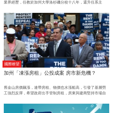
業界經歷，任教於加州大學洛杉磯分校十八年，還升任系主
任。他三年前返台後，擔任交通大學校長一職，是少數具備學
校、業界，以及東西方教育現場經驗的台灣校長。最新著作
《同行致遠》主張學生踏進大學校門就是大人，不要再稱為小
孩，獲得廣大共鳴。以下為張懋中給台灣家長的建議。
國際瞭望
加州「凍漲房租」公投成案 房市新危機？
舊金山房價飆漲，連帶房租、物價也水漲船高，引發了基層勞
工強烈反彈，希望政府出手管制房租，房東與建商堅持市場自
由的立場，恐引爆房市新危機？