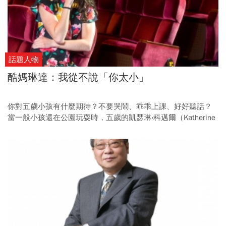
話題人物
酷媽琳達：我從不說「你太小」
你對五歲小孩有什麼期待？不要哭鬧、乖乖上課、好好聽話？
當一般小孩還在公園玩耍時，五歲的凱瑟琳‧科邁爾（Katherine
Commale）已站上演講台，向上千名聽眾解說瘧疾的嚴重性，
呼籲大家捐款購買蚊帳送到非洲，讓非洲孩童免受瘧疾之苦。