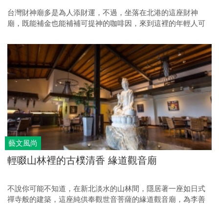
台灣財神廟多是為人添財運，不過，坐落在北港的這座財神
廟，既能補金也能補補可提神的咖啡因，來到這裡的年輕人可
多著呢！打破廟宇總是長輩們前來參拜的刻板印象。
藝文風尚
輕啜山林裡的古樸清香 緣道觀音廟
不說你可能不知道，在新北淡水的山林間，隱居著一座如日式
禪寺般的建築，這座純供奉觀世音菩薩的緣道觀音廟，為李善
單導師於十八年前所創建，他認為「建廟不僅是蓋一棟建築而