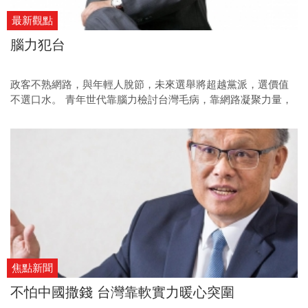
最新觀點
腦力犯台
政客不熟網路，與年輕人脫節，未來選舉將超越黨派，選價值
不選口水。 青年世代靠腦力檢討台灣毛病，靠網路凝聚力量，
攻占惡質政治體制。
焦點新聞
不怕中國撒錢 台灣靠軟實力暖心突圍