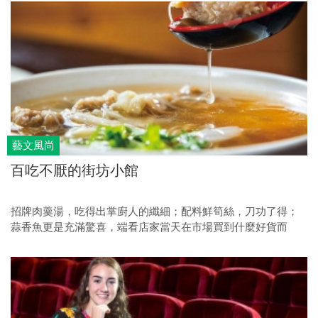
已，是要當作藝術品來展現。」
藝文風尚
百吃不厭的街坊小館
招牌肉羹湯，吃得出掌廚人的纖細；配料鮮筍絲，刀功了得；
蒜香魚更是充滿驚喜，端看店家當天在市場買到什麼好貨而
定！