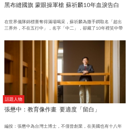
黑布縫國旗 蒙眼操軍槍 蘇祈麟10年血淚告白
在世界儀隊錦標賽奪得滿場喝采，蘇祈麟為撒手鐧取名「超出
三界外，不在五行中」，名字「中二」，卻藏了10年裡笑中帶
淚的辛勤付出。
話題人物
張懋中：教育像作畫 要適度「留白」
編按：張懋中為台灣土博士，不僅曾創業，在美國也有十八年