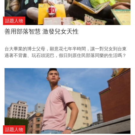
話題人物
善用部落智慧 激發兒女天性
台大畢業的博士父母，願意花七年半時間，讓一對兒女到台東
過著不背書、玩石頭泥巴，假日到原住民部落同樂的生活嗎？
王聖銘和陳富美的答案是：yes。 約六十本台東生活影像點滴，
記錄著王聖銘一家日常，也是養出一對樂觀、熱情、獨立、回
到都市又能適應主流價值的姊弟之證明。姊姊王書涵今年剛從
師大附中畢業，弟弟王振澔則是松山高中高二生，還是校內桌
球社高手。
話題人物