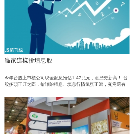
股債前線
贏家這樣挑填息股
今年台股上市櫃公司現金配息預估1.42兆元，創歷史新高！ 台
股多頭正旺之際，搶賺除權息、填息行情氣氛正濃，究竟還有
哪些股息、價差兩頭賺的好標的？ 11位投資贏家親授高勝率獲
利祕技。