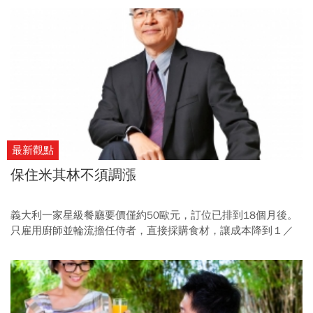
讓競爭力因此弱化。 在專家眼中，這甚至已是台灣的一項國安
問題。
最新觀點
保住米其林不須調漲
義大利一家星級餐廳要價僅約50歐元，訂位已排到18個月後。
只雇用廚師並輪流擔任侍者，直接採購食材，讓成本降到１／
３，顛覆米其林餐廳成本和品質折衷的兩難。直接採購食材，
讓成本降到１／３，顛覆米其林餐廳成本和品質折衷的兩難。