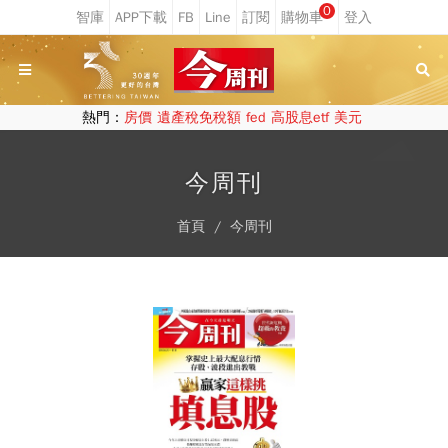
0
熱門：
房價
遺產稅免稅額
fed
高股息etf
美元
今周刊
首頁
今周刊