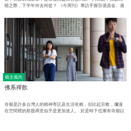
檔之際，下半年何去何從？ 《今周刊》專訪手握百億資金、過
去一年績效冠軍操盤手，為投資人解析台股後市。
藝文風尚
佛系禪飲
寺廟是許多台灣人的精神寄託及生活依賴，但比起宗教，彌漫
在空間裡的那股禪意似乎是更加迷人。 於是時下也漸有寺廟以
「飲」為引媒，融入佛教坦然隨緣的態度，褪去宗教包袱、剝
離萬千塵慮，品味空間、品飲閒適，讓人帶著智慧來，再循著
自然去，用一杯杯寄寓在大千世界裡的「禪飲」之香，為生活