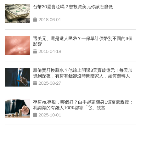
台幣30還會貶嗎？想投資美元你該怎麼做
2018-06-01
選美元、還是選人民幣？—保單計價幣別不同的3個
影響
2015-04-18
厭倦賣肝換薪水？他線上開課3天賣破億元！每天加
班到深夜，有房有錢卻沒時間陪家人，如何翻轉人
生？
2025-08-27
存房vs.存股，哪個好？白手起家翻身1億富豪親授：
我認識的有錢人100%都靠「它」致富
2025-10-01