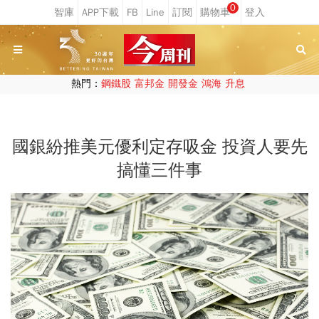
0
熱門：
鋼鐵股
富邦金
開發金
鴻海
升息
國銀紛推美元優利定存吸金 投資人要先
搞懂三件事