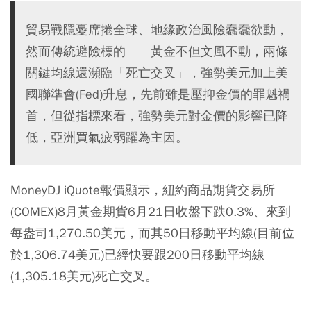
貿易戰隱憂席捲全球、地緣政治風險蠢蠢欲動，
然而傳統避險標的──黃金不但文風不動，兩條
關鍵均線還瀕臨「死亡交叉」，強勢美元加上美
國聯準會(Fed)升息，先前雖是壓抑金價的罪魁禍
首，但從指標來看，強勢美元對金價的影響已降
低，亞洲買氣疲弱躍為主因。
MoneyDJ iQuote報價顯示，紐約商品期貨交易所
(COMEX)8月黃金期貨6月21日收盤下跌0.3%、來到
每盎司1,270.50美元，而其50日移動平均線(目前位
於1,306.74美元)已經快要跟200日移動平均線
(1,305.18美元)死亡交叉。