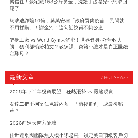
博信任！豪宅藏158公斤黃金，洗錢手法曝光…慈濟回
應了
慈濟遭詐騙10億，蔣萬安稱「政府買夠疫苗，民間就
不用採購」！謝金河：這句話說得不夠公道
健身工廠 vs World Gym大解密！世界健身-KY營收大
勝，獲利卻輸給柏文？教練課、會籍…誰才是真正賺錢
金雞母？
最新文章
/ HOT NEWS /
2026年下半年投資展望：狂熱漲勢 vs 嚴峻現實
友達二把手柯富仁裸辭內幕！「落後群創」成最後稻
草？
2026前進大南方論壇
佳世達集團艦隊無人機小隊起飛！鎖定美日頂級客戶切