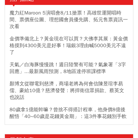
魔力紅Maroon 5演唱會8/11搶票！高雄世運開唱時
間、票價座位圖、理想國會員優先購、拓元售票資訊一
次看
金價準備北上？黃金現在可以買？大佛李其展：黃金價
格摸到4300美元是好事！瑞銀3理由喊5000美元不遠
了
天氣／白海豚慢慢跳！週日陸警有可能？氣象署「3字
回應」...最新風雨預測，8地區達停班課標準
顏博文從聯電到慈濟，商場老將為何會信陳昱瑄李易
儒、豪給10億？慈濟發聲：將捍衛信眾捐款、蔡英文
也說話
80歲拿1億能幹嘛？曾捨不得搭計程車，他身價8億後
醒悟「40~60歲是花錢黃金期」：這3件事花錢別手軟