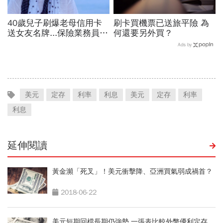
40歲兒子刷爆老母信用卡
刷卡買機票已送旅平險 為
送女友名牌...保險業務員看
何還要另外買？
「啃老」：問題不在溺愛，
Ads by
而是父母用錢換孩子的愛
美元
定存
利率
利息
美元
定存
利率
利息
延伸閱讀
黃金瀕「死叉」！美元衝擊降、亞洲買氣弱成禍首？
2018-06-22
美元短期回檔長期仍強勢 一張表比較外幣優利定存