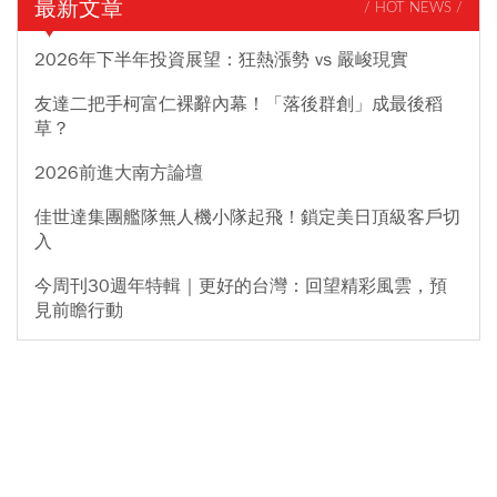
最新文章
/ HOT NEWS /
2026年下半年投資展望：狂熱漲勢 vs 嚴峻現實
友達二把手柯富仁裸辭內幕！「落後群創」成最後稻
草？
2026前進大南方論壇
佳世達集團艦隊無人機小隊起飛！鎖定美日頂級客戶切
入
今周刊30週年特輯｜更好的台灣：回望精彩風雲，預
見前瞻行動