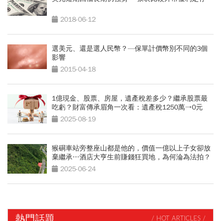
2018-06-12
選美元、還是選人民幣？—保單計價幣別不同的3個
影響
2015-04-18
1億現金、股票、房屋，遺產稅差多少？繼承股票最
吃虧？財富傳承眉角一次看：遺產稅1250萬→0元
2025-08-19
猴硐車站旁整座山都是他的，價值一億以上子女卻放
棄繼承…酒店大亨生前賺錢狂買地，為何淪為法拍？
2025-06-24
熱門話題
/ HOT ARTICLES /