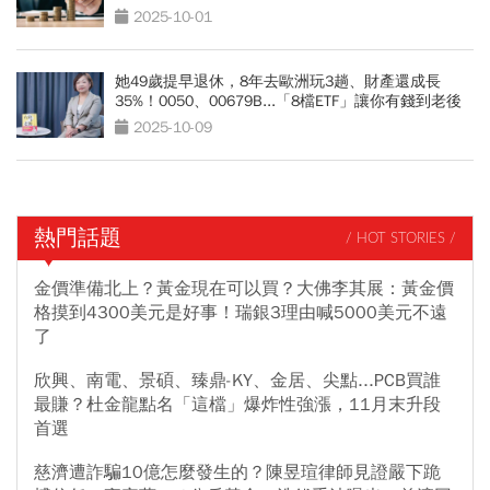
2025-10-01
她49歲提早退休，8年去歐洲玩3趟、財產還成長
35%！0050、00679B...「8檔ETF」讓你有錢到老後
2025-10-09
熱門話題
/ HOT STORIES /
金價準備北上？黃金現在可以買？大佛李其展：黃金價
格摸到4300美元是好事！瑞銀3理由喊5000美元不遠
了
欣興、南電、景碩、臻鼎-KY、金居、尖點...PCB買誰
最賺？杜金龍點名「這檔」爆炸性強漲，11月末升段
首選
慈濟遭詐騙10億怎麼發生的？陳昱瑄律師見證嚴下跪