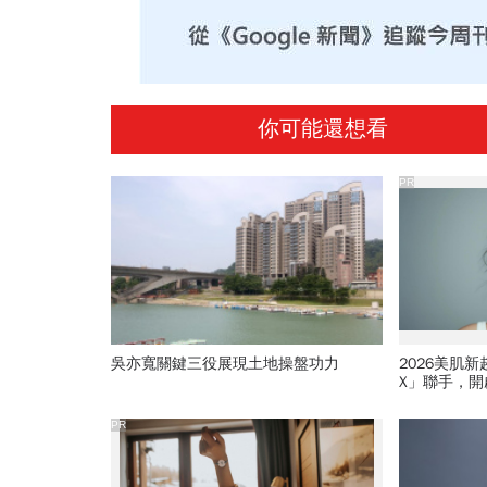
你可能還想看
PR
吳亦寬關鍵三役展現土地操盤功力
2026美肌
X」聯手，
PR