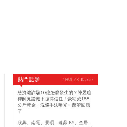
熱門話題
/ HOT ARTICLES /
慈濟遭詐騙10億怎麼發生的？陳昱瑄
律師見證嚴下跪博信任！豪宅藏158
公斤黃金，洗錢手法曝光…慈濟回應
了
欣興、南電、景碩、臻鼎-KY、金居、