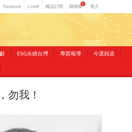
0
齡
ESG永續台灣
專題報導
今選頻道
，勿我！