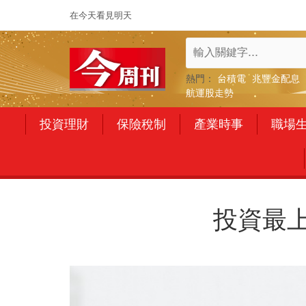
在今天看見明天
熱門：
台積電
兆豐金配息
航運股走勢
投資理財
保險稅制
產業時事
職場
投資最