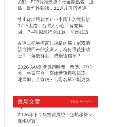
尖點...PCB買誰最賺？杜金龍點名「這
檔」爆炸性強漲，11月末升段首選
禁止你出境就禁止…中國出入境新規
9/15上路，台灣人小心「有去無
回」？4種職業特別注意：前例在這
友達二把手柯富仁裸辭內幕！彭双浪
親自找回來的接班人，為何最後撕破
臉？「落後群創」成最後稻草？
2026 AAA頒獎典禮時間、票價、座位
表、售票平台！高雄世運迎張員瑛、
池昌旭、金宣虎…卡司名單不斷更新
最新文章
/ HOT NEWS /
2026年下半年投資展望：狂熱漲勢 vs
嚴峻現實