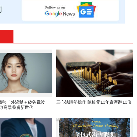
新趨勢「外泌體＋矽谷電波
三心法順勢操作 陳族元10年資產翻10倍
開啟高階養膚新世代
PR