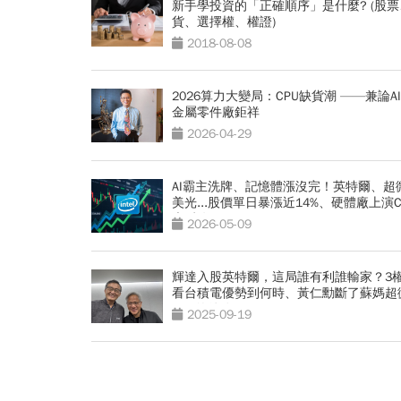
新手學投資的「正確順序」是什麼? (股
貨、選擇權、權證)
2018-08-08
2026算力大變局：CPU缺貨潮 ——兼論A
金屬零件廠鉅祥
2026-04-29
AI霸主洗牌、記憶體漲沒完！英特爾、超
美光...股價單日暴漲近14%、硬體廠上演C
大反攻
2026-05-09
輝達入股英特爾，這局誰有利誰輸家？3
看台積電優勢到何時、黃仁勳斷了蘇媽超
CPU的後路？
2025-09-19