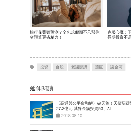
旅行花費難預測？全包式假期不只幫你
克服心魔：
省預算更省精力！
長期投資不
生意
投資
台股
老謝開講
國巨
謝金河
延伸閱讀
〈高通與公平會和解〉破天荒！天價罰鍰
27.3億元 其餘金額投資5G、AI
2018-08-10