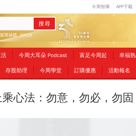
搜尋
股票抽籤
00929
生活
今周大耳朵 Podcast
富足今周起
幸福熟
存股助理
今周學堂
訂購優惠
活動報名
上乘心法：勿意，勿必，勿固