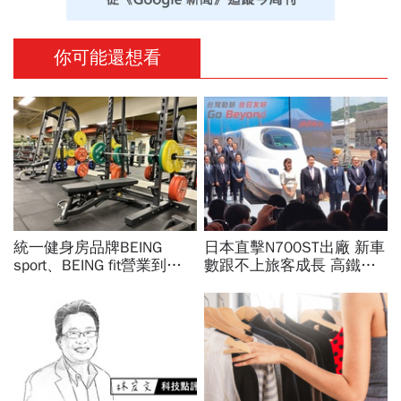
你可能還想看
統一健身房品牌BEING
日本直擊N700ST出廠 新車
sport、BEING fit營業到這
數跟不上旅客成長 高鐵遇3
天！統一佳佳如何退費、轉
大挑戰 專家籲合理調整票
換到健身工廠？20年老字
價
號為何退出