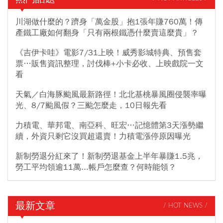
川湖做什麼的？躋身「萬金股」抱1張年賺760萬！傳
產鐵工廠如何翻身「只有兩根鐵憑什麼賣這麼貴」？
《吉伊卡哇》電影7/31上映！威秀影城特典、預售套
票…販售資訊整理，討伐棒+小卡必收、上映戲院一文
看
天氣／白海豚颱風最新路徑！北北基桃暴風圈侵襲率曝
光、8/7颱風假？三颱怎麼走，10日報先看
力積電、華邦電、南亞科、旺宏…記憶體第3天漲勢繼
續，外資只剩它沒買超還賣！力積電漲停原因曝光
新制勞退分紅來了！新制勞退基金上半年暴賺1.5兆，
勞工平均領逾11萬...帳戶怎麼查？何時能領？
最新文章
/ HOT NEWS /