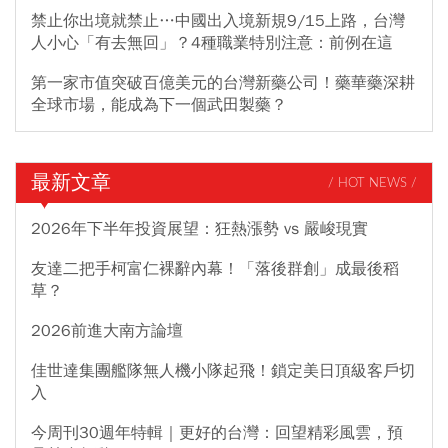
禁止你出境就禁止…中國出入境新規9/15上路，台灣
人小心「有去無回」？4種職業特別注意：前例在這
第一家市值突破百億美元的台灣新藥公司！藥華藥深耕
全球市場，能成為下一個武田製藥？
最新文章
/ HOT NEWS /
2026年下半年投資展望：狂熱漲勢 vs 嚴峻現實
友達二把手柯富仁裸辭內幕！「落後群創」成最後稻
草？
2026前進大南方論壇
佳世達集團艦隊無人機小隊起飛！鎖定美日頂級客戶切
入
今周刊30週年特輯｜更好的台灣：回望精彩風雲，預