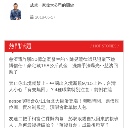
成就一家偉大公司的關鍵
2018-05-17
熱門話題
/ HOT STORIES /
慈濟遭詐騙10億怎麼發生的？陳昱瑄律師見證嚴下跪
博信任！豪宅藏158公斤黃金，洗錢手法曝光…慈濟回
應了
禁止你出境就禁止…中國出入境新規9/15上路，台灣
人小心「有去無回」？4種職業特別注意：前例在這
aespa演唱會8/11台北大巨蛋登場！開唱時間、票價座
位圖、實名制規定、演唱會歌單懶人包
友達二把手柯富仁裸辭內幕！彭双浪親自找回來的接班
人，為何最後撕破臉？「落後群創」成最後稻草？