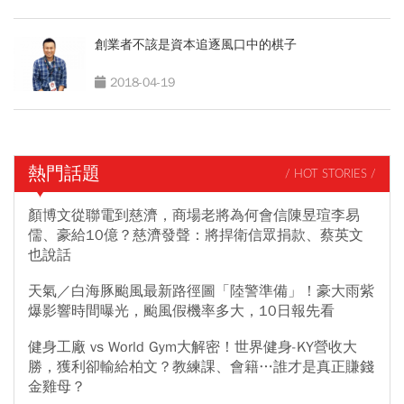
創業者不該是資本追逐風口中的棋子
2018-04-19
熱門話題
/ HOT STORIES /
顏博文從聯電到慈濟，商場老將為何會信陳昱瑄李易
儒、豪給10億？慈濟發聲：將捍衛信眾捐款、蔡英文
也說話
天氣／白海豚颱風最新路徑圖「陸警準備」！豪大雨紫
爆影響時間曝光，颱風假機率多大，10日報先看
健身工廠 vs World Gym大解密！世界健身-KY營收大
勝，獲利卻輸給柏文？教練課、會籍…誰才是真正賺錢
金雞母？