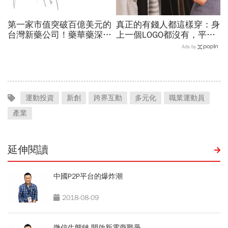
第一家市值突破百億美元的
真正的有錢人都這樣穿：身
台灣新藥公司！藥華藥深耕
上一個LOGO都沒有，平凡
全球市場，能成為下一個武
針織衫卻要價3萬元...一窺
Ads by
田製藥？
頂奢富豪的花錢智慧
運動投資
新創
跨界互動
多元化
職業運動員
產業
延伸閱讀
中國P2P平台的爆炸潮
2018-08-09
微信生態鏈 開啟新電商戰爭