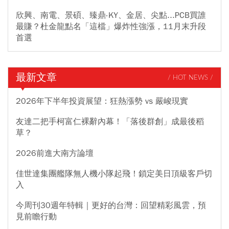
欣興、南電、景碩、臻鼎-KY、金居、尖點...PCB買誰
最賺？杜金龍點名「這檔」爆炸性強漲，11月末升段
首選
最新文章
/ HOT NEWS /
2026年下半年投資展望：狂熱漲勢 vs 嚴峻現實
友達二把手柯富仁裸辭內幕！「落後群創」成最後稻
草？
2026前進大南方論壇
佳世達集團艦隊無人機小隊起飛！鎖定美日頂級客戶切
入
今周刊30週年特輯｜更好的台灣：回望精彩風雲，預
見前瞻行動