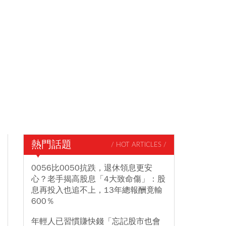
熱門話題
/ HOT ARTICLES /
0056比0050抗跌，退休領息更安
心？老手揭高股息「4大致命傷」：股
息再投入也追不上，13年總報酬竟輸
600％
年輕人已習慣賺快錢「忘記股市也會