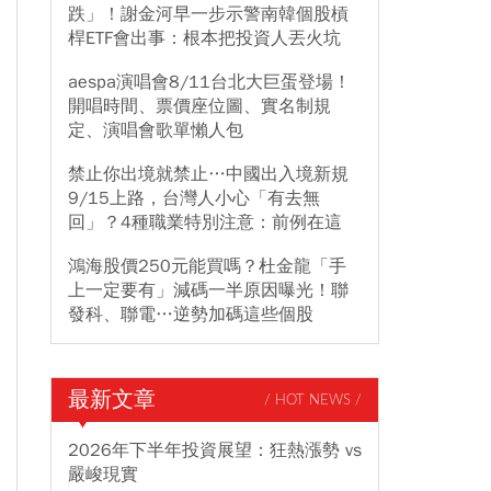
跌」！謝金河早一步示警南韓個股槓
桿ETF會出事：根本把投資人丟火坑
aespa演唱會8/11台北大巨蛋登場！
開唱時間、票價座位圖、實名制規
定、演唱會歌單懶人包
禁止你出境就禁止…中國出入境新規
9/15上路，台灣人小心「有去無
回」？4種職業特別注意：前例在這
鴻海股價250元能買嗎？杜金龍「手
上一定要有」減碼一半原因曝光！聯
發科、聯電…逆勢加碼這些個股
最新文章
/ HOT NEWS /
2026年下半年投資展望：狂熱漲勢 vs
嚴峻現實