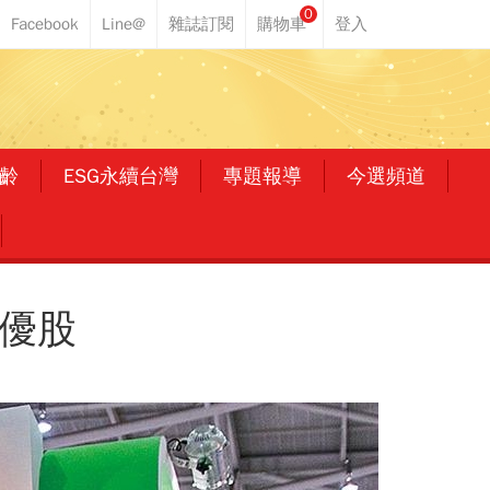
0
齡
ESG永續台灣
專題報導
今選頻道
績優股