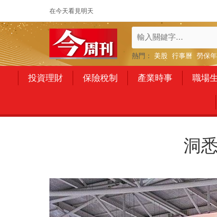
在今天看見明天
熱門：
美股
行事曆
勞保年
投資理財
保險稅制
產業時事
職場
洞悉