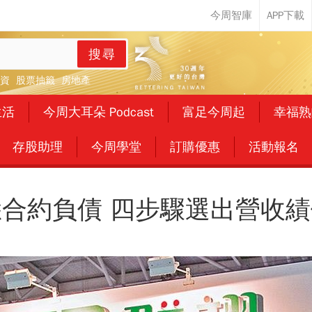
搜尋
資
股票抽籤
房地產
生活
今周大耳朵 Podcast
富足今周起
幸福熟
存股助理
今周學堂
訂購優惠
活動報名
合約負債 四步驟選出營收