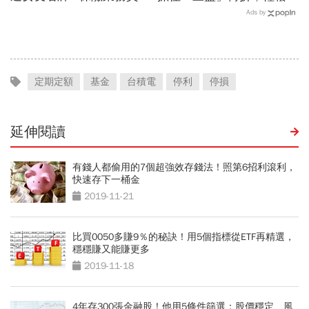
「啃老」：問題不在溺愛，
一個波段
Ads by
而是父母用錢換孩子的愛
定期定額
基金
台積電
停利
停損
延伸閱讀
有錢人都偷用的7個超強效存錢法！照第6招利滾利，
快速存下一桶金
2019-11-21
比買0050多賺9％的秘訣！用5個指標從ETF再精選，
穩穩賺又能賺更多
2019-11-18
4年存300張金融股！他用5條件篩選：股價穩定、風