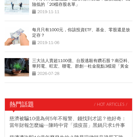
險低的「20檔存股名單」
2019-11-11
每月只有1000元，你該投資ETF、基金、零股還是放
定存？
2019-11-06
三大法人賣超1100億、台股逃殺有鑽石股？南亞科、
華邦電、旺宏、聯電、群創…杜金龍點3檔迎「黃金
坑」買點
2026-07-28
熱門話題
/ HOT ARTICLES /
慈濟被騙10億為何5年不報警、錢找到才認？他好奇：
當年財報怎麼編…陳時中背「擋疫苗」黑鍋只求1件事