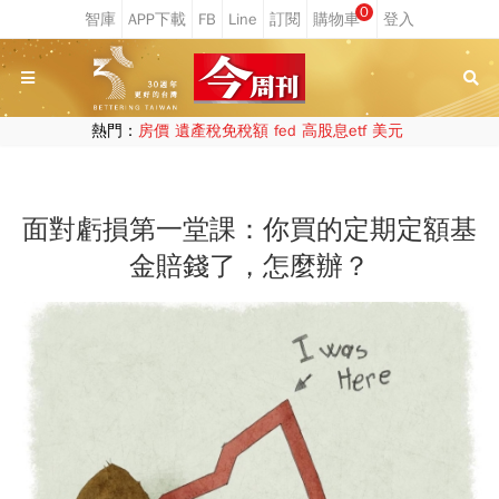
0
熱門：
房價
遺產稅免稅額
fed
高股息etf
美元
面對虧損第一堂課：你買的定期定額基
金賠錢了，怎麼辦？