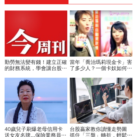
勤勞無法變有錢！建立正確
當年「喬治瑪莉現金卡」害
的財務系統，學會讓台股與
了多少人？一個卡奴如何把
美股同時為你工作的雙主場
500萬債務變成只還23萬
優勢
40歲兒子刷爆老母信用卡
台股贏家教你讀懂走勢圖
送女友名牌...保險業務員看
抓住「三盤」轉折，輕鬆賺