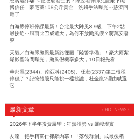
慈濟遭詐騙10億怎麼發生的？陳昱瑄律師見證嚴下跪
博信任！豪宅藏158公斤黃金，洗錢手法曝光…慈濟回
應了
白海豚停班停課最新！台北最大陣風8-9級、下午2點
最接近…風雨比巴威還大，為何不放颱風假？蔣萬安發
聲
天氣／白海豚颱風最新路徑圖「陸警準備」！豪大雨紫
爆影響時間曝光，颱風假機率多大，10日報先看
華邦電(2344)、南亞科(2408)、旺宏(2337)第二根漲
停穩了？記憶體股只能挑一檔挑誰，杜金龍2理由喊選
它
最新文章
/ HOT NEWS /
2026年下半年投資展望：狂熱漲勢 vs 嚴峻現實
友達二把手柯富仁裸辭內幕！「落後群創」成最後稻