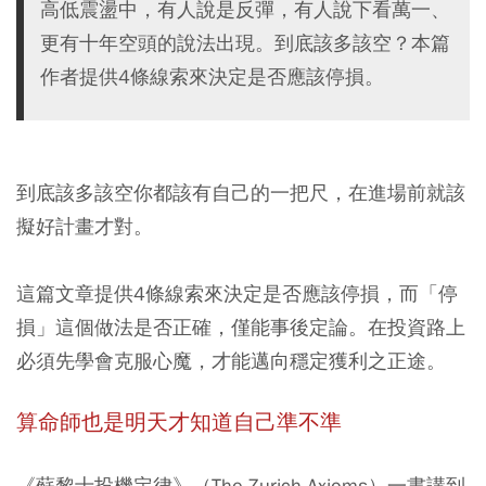
高低震盪中，有人說是反彈，有人說下看萬一、
更有十年空頭的說法出現。到底該多該空？本篇
作者提供4條線索來決定是否應該停損。
到底該多該空你都該有自己的一把尺，在進場前就該
擬好計畫才對。
這篇文章提供4條線索來決定是否應該停損，而「停
損」這個做法是否正確，僅能事後定論。在投資路上
必須先學會克服心魔，才能邁向穩定獲利之正途。
算命師也是明天才知道自己準不準
《蘇黎士投機定律》（The Zurich Axioms）一書講到