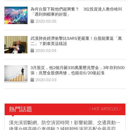
為何台股下殺他們超興奮？ 3位投資達人教你啥叫
「遇到倒楣事的好股」
2020-02-05
武漢肺炎經濟衝擊比SARS更嚴重！台股能重返「萬
二」？劉泰英這樣說
2020-02-04
3月股災，他2個月砸335萬重壓兆豐金，3年存到500
張：兆豐金股價再慘，也能在6/20後起漲
2020-02-03
熱門話題
/ HOT ARTICLES /
漢光演習斷網、防空演習時間！影響範圍、交通異動…
捷運台鐵高鐵公車停駛？城鎮韌性演習不配合最高罰