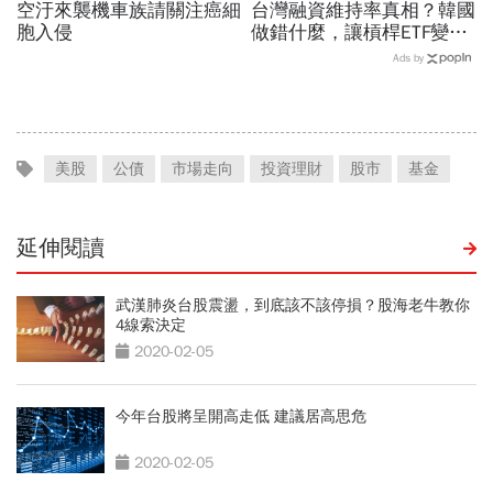
空汙來襲機車族請關注癌細
台灣融資維持率真相？韓國
胞入侵
做錯什麼，讓槓桿ETF變風
暴中心？去槓桿風暴完全拆
Ads by
解
美股
公債
市場走向
投資理財
股市
基金
延伸閱讀
武漢肺炎台股震盪，到底該不該停損？股海老牛教你
4線索決定
2020-02-05
今年台股將呈開高走低 建議居高思危
2020-02-05