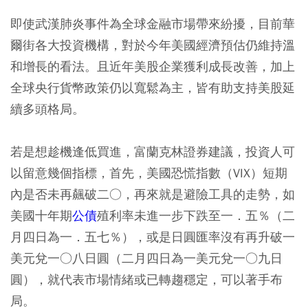
即使武漢肺炎事件為全球金融市場帶來紛擾，目前華
爾街各大投資機構，對於今年美國經濟預估仍維持溫
和增長的看法。且近年美股企業獲利成長改善，加上
全球央行貨幣政策仍以寬鬆為主，皆有助支持美股延
續多頭格局。
若是想趁機逢低買進，富蘭克林證券建議，投資人可
以留意幾個指標，首先，美國恐慌指數（VIX）短期
內是否未再飆破二○，再來就是避險工具的走勢，如
美國十年期
公債
殖利率未進一步下跌至一．五％（二
月四日為一．五七％），或是日圓匯率沒有再升破一
美元兌一○八日圓（二月四日為一美元兌一○九日
圓），就代表市場情緒或已轉趨穩定，可以著手布
局。