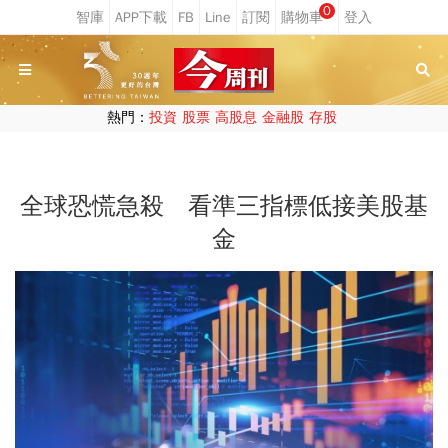
0
熱門：
投資
股票
高股息
金融股
存股
全球恐慌急殺 看準三指標低接美股基
金