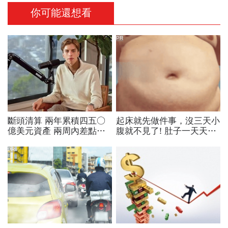
你可能還想看
PR
斷頭清算 兩年累積四五○
起床就先做件事，沒三天小
億美元資產 兩周內差點全
腹就不見了! 肚子一天天變
爆倉 華爾街少年股神四倍
小！
速慘賠啟示
PR