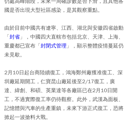
仍處高峰階段，未來一周確診數是否下滑，且其他各
國是否出現大型社區感染，是其觀察重點。
由於目前中國共有遼寧、江西、湖北與安徽四省啟動
「
封省
」，中國四大直轄市包括北京、天津、上海、
重慶都已宣布「
封閉式管理
」，顯示整體疫情蔓延仍
未見歇。
2月10日起台商陸續復工，鴻海鄭州廠獲准復工、深
圳廠延期開工，仁寶昆山廠延後至2/17復工，廣
達、緯創、和碩、英業達等各廠區已在2月10日開
工，不過實際復工率仍待觀察。此外，武漢為面板、
記憶體與汽車的生產重鎮，未來下游正式復工，恐將
掀起一波搶料大戰。