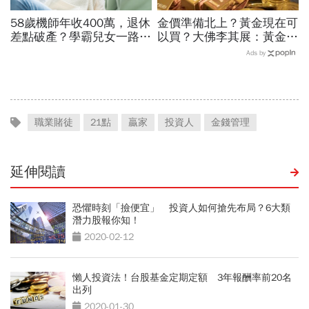
58歲機師年收400萬，退休
金價準備北上？黃金現在可
差點破產？學霸兒女一路私
以買？大佛李其展：黃金價
校、每月5萬學費掏空存
格摸到4300美元是好事！
Ads by
款：賺再多都可能被三座大
瑞銀3理由喊5000美元不遠
山壓垮
了
職業賭徒
21點
贏家
投資人
金錢管理
延伸閱讀
恐懼時刻「撿便宜」 投資人如何搶先布局？6大類
潛力股報你知！
2020-02-12
懶人投資法！台股基金定期定額 3年報酬率前20名
出列
2020-01-30