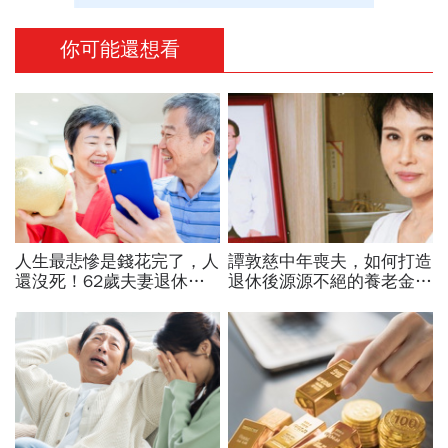
你可能還想看
人生最悲慘是錢花完了，人
譚敦慈中年喪夫，如何打造
還沒死！62歲夫妻退休前
退休後源源不絕的養老金？
夕才驚覺錢沒存夠，5招擠
兒子從埋怨到感謝「活到
出4800萬養老金
老、領到老」