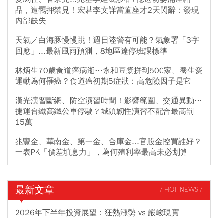
品，遭羈押禁見！宏碁李文詳當董座才2天閃辭：發現
內部缺失
天氣／白海豚慢慢跳！週日陸警有可能？氣象署「3字
回應」...最新風雨預測，8地區達停班課標準
林炳生70歲食道癌病逝…永和豆漿拼到500家、養生愛
運動為何罹癌？食道癌初期5症狀：高危險因子是它
漢光演習斷網、防空演習時間！影響範圍、交通異動…
捷運台鐵高鐵公車停駛？城鎮韌性演習不配合最高罰
15萬
兆豐金、華南金、第一金、合庫金...官股金控買誰好？
一表PK「價差填息力」，為何殖利率最高未必划算
最新文章
/ HOT NEWS /
2026年下半年投資展望：狂熱漲勢 vs 嚴峻現實