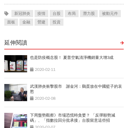
新冠肺炎
疫情
台股
布局
潛力股
被動元件
面板
金融
營建
投資
延伸閱讀
也是防疫概念股！ 夏普空氣清淨機銷量大增3成
2020-02-11
武漢肺炎衝擊股市 謝金河：鷄蛋放在中國籃子的哀
愁
2020-02-08
下周盤勢觀察》市場恐慌時貪婪？ 「反彈順勢減
碼」、「指數拉回分批承接」台股留意這些招
2020-02-07