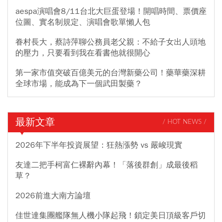
aespa演唱會8/11台北大巨蛋登場！開唱時間、票價座
位圖、實名制規定、演唱會歌單懶人包
眷村長大，蔡詩萍聊公務員老父親：不給子女出人頭地
的壓力，只要看到我在看書他就很開心
第一家市值突破百億美元的台灣新藥公司！藥華藥深耕
全球市場，能成為下一個武田製藥？
最新文章
/ HOT NEWS /
2026年下半年投資展望：狂熱漲勢 vs 嚴峻現實
友達二把手柯富仁裸辭內幕！「落後群創」成最後稻
草？
2026前進大南方論壇
佳世達集團艦隊無人機小隊起飛！鎖定美日頂級客戶切