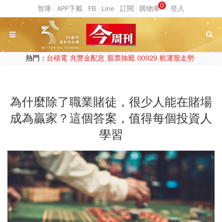
0
熱門：
台積電
兆豐金配息
股票抽籤
00929
航運股走勢
為什麼除了職業賭徒，很少人能在賭場
成為贏家？這個答案，值得每個投資人
學習