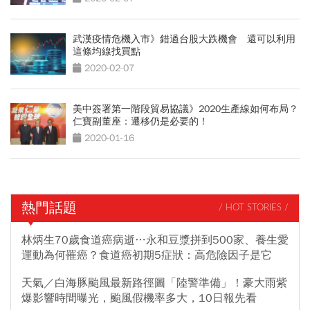
武漢疫情危機入市》錯過台股大跌機會 還可以利用
這條均線找買點
2020-02-07
美中簽署第一階段貿易協議》2020生產線如何布局？
仁寶副董座：遷移仍是必要的！
2020-01-16
熱門話題
/ HOT STORIES /
林炳生70歲食道癌病逝…永和豆漿拼到500家、養生愛
運動為何罹癌？食道癌初期5症狀：高危險因子是它
天氣／白海豚颱風最新路徑圖「陸警準備」！豪大雨紫
爆影響時間曝光，颱風假機率多大，10日報先看